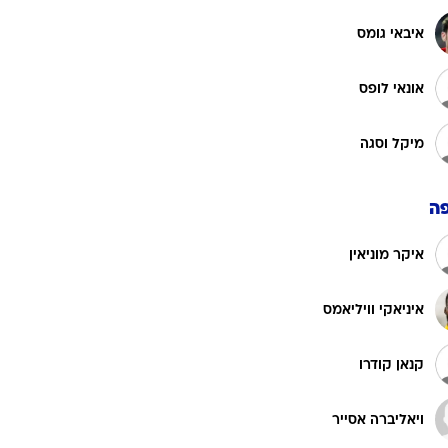
איבאי גומס
אונאי לופס
מיקל וסגה
ה
איקר מוניאין
איניאקי וויליאמס
קנאן קודרו
ויאליברה אסייר