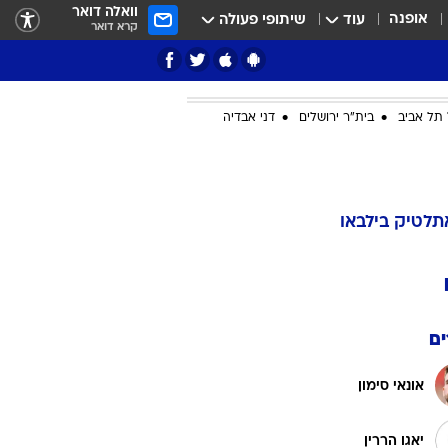
וואלה דואר
אופנה
עוד
שיתופי פעולה
קרא דואר
תל אביב
בית"ר ירושלים
דני אבדיה
ציון 3
דאבל דריבל
תלטיק בילבאו
ם
אונאי סימון
י
יאגו הררין