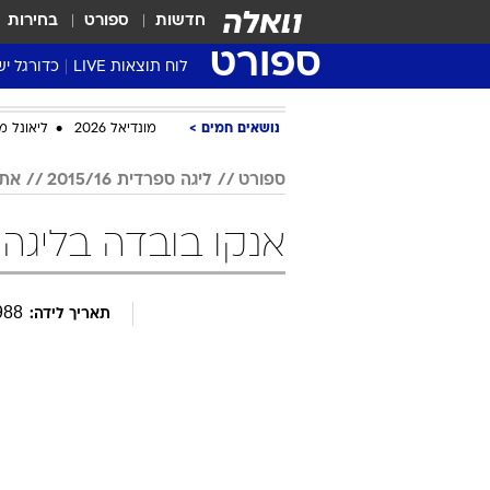
חדשות
ספורט
בחירות
ספורט
לוח תוצאות LIVE
כדורגל יש
ליגת העל Winner
נושאים חמים
מונדיאל 2026
ליאונל מ
סטט' ליגת
גביע המדי
ספורט
ליגה ספרדית 2015/16
אתל
גביע הטוט
אנקו בובדה בליגה ספרדית 16
שגרירים
נבחרות י
ליגה לאומ
988
תאריך לידה:
ליגה א'