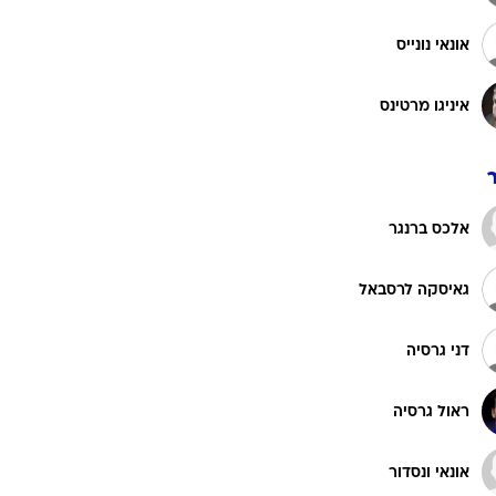
רוגבי וקריקט
גולף
אונאי נונייס
ביליארד
איניגו מרטינס
תקצירים
אלכס ברנגר
גאיסקה לרסבאל
דני גרסיה
ראול גרסיה
אונאי ונסדור