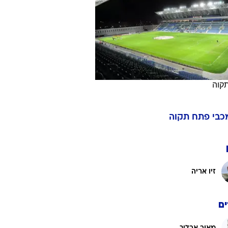
ט1
מחוץ לקווים
4-4-2
משרד החוץ
קוה
רץ על הקווים
ספורט בחקירה
כבי פתח תקוה
סוגרים שנה
מונדיאל 2014
בראש ובראשונה
זיו אריה
אליפות אפריקה 2015
יורו צעירות 2013
לונדון 2012
ם
יורו 2012