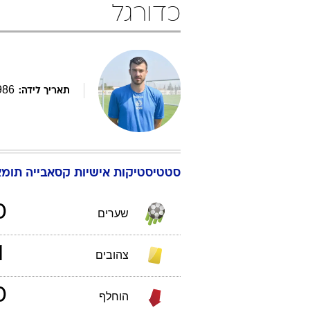
כדורגל
986
תאריך לידה:
סטטיסטיקות אישיות
קסאבייה
תומא
0
שערים
1
צהובים
0
הוחלף