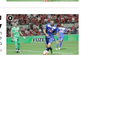
ק
ל
הב
לח
בכ
2016