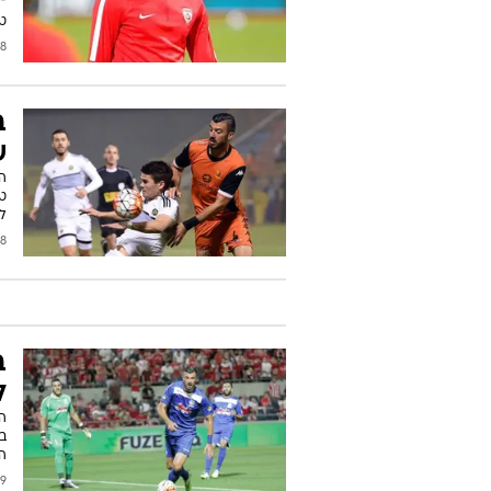
"ז
טק
2018
ב
ש
ה
טי
לח
2016
ב
ל
ב
ה
2016