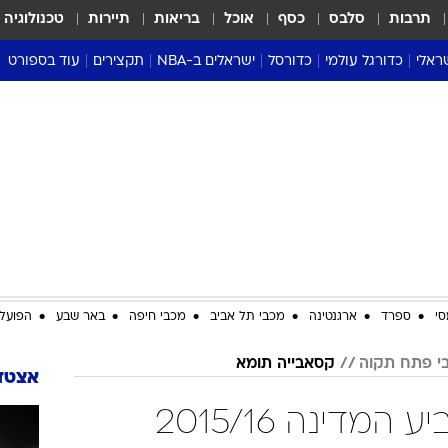
תרבות
סלבס
כסף
אוכל
בריאות
תיירות
טכנולוגיה
ראלי
כדורגל עולמי
כדורסל
ישראלים ב-NBA
תקצירים
עוד בספורט
ליגה אנגלית
ליגת העל
דני אבדיה
מונדיאל 2026
 העל
ליגה ספרדית
דאבל דריבל
NBA
נה
ליגה איטלקית
יורוליג וכדורסל אירופי
טבלאות
ו
ליגה גרמנית
ליגה לאומית
פודקאסטים
ליגה צרפתית
נבחרות ישראל בכדורסל
מסכמים מחזור
שראל
ליגת האלופות
כדורסל נשים
אבא של שבת
ית
הליגה האירופית
מעל הטבעת
דרום אמריקה
סערה בממלכה
סי
ספרד
ארגנטינה
מכבי תל אביב
מכבי חיפה
באר שבע
הפועל 
טניס
י פתח תקוה
קסאבייה תומא
טראש טוק
אצטדי
ספורט אמריקא
קסאבייה תומא בגביע המדינה 2015/16
פוקר