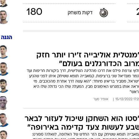
180
דקות משחק
הגנה
מנטלית אוליבייה ז'ירו יותר חזק
רוב הכדורגלנים בעולם"
לוץ צרפת פילס את דרכו מהליגה השלישית, דרך ביקורות חריפות ועד
גמר מונדיאל שני ברציפות. קסאבייה תומא ששיחק איתו לפני שהגיע
שראל, מסביר בריאיון מיוחד: "הוא עשה דרך אחרת מהכוכבים. מי
אה אותו במגרש האימונים מבין. המעלה שלו הכי גדולה שלו היא
ראש"
17:20 15/12/
אופיר סער
סטו הוא השחקן שיכול לעזור לבאר
בע לעשות צעד קדימה באירופה"
סאבייה תומא ששיחק עם הזר החדש של האלופה, לוואלה! ספורט: