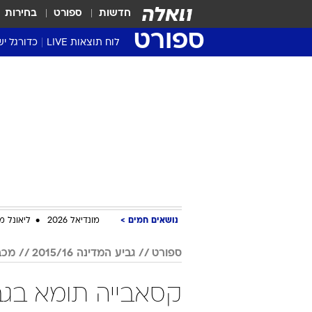
חדשות
ספורט
בחירות
ספורט
לוח תוצאות LIVE
כדורגל יש
ליגת העל Winner
סטט' ליגת
גביע המדי
גביע הטוט
שגרירים
נבחרות י
ליגה לאומ
ליגה א'
נושאים חמים
מונדיאל 2026
ליאונל מ
ספורט
גביע המדינה 2015/16
מכב