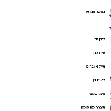
בשאר אבדאח
לירן חזן
עידו כהן
אייל אינברום
לי-ים דן
נועם שמש
איברהימה סומה