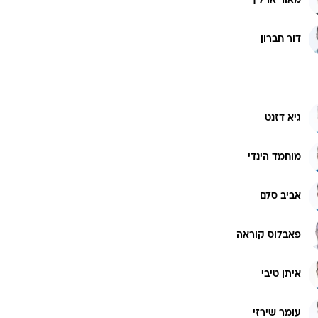
מאור ארליך
רוגבי וקריקט
גולף
דור חברון
ביליארד
תקצירים
גיא דזנט
מוחמד הינדי
אביב סלם
פאבלוס קוראה
איתן טיבי
עומר שירזי