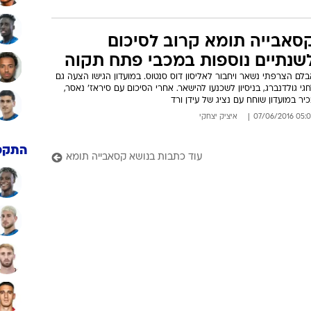
סאבייה תומא קרוב לסיכום
שנתיים נוספות במכבי פתח תקוה
לם הצרפתי נשאר ויחבור לאליסון דוס סנטוס. במועדון הגישו הצעה גם
גי גולדנברג, בניסיון לשכנעו להישאר. אחרי הסיכום עם סיראז' נאסר,
יר במועדון שוחח עם נציג של עידן ורד
05:03 07/06/
איציק יצחקי
התקפ
עוד כתבות בנושא קסאבייה תומא