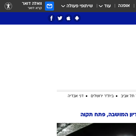
וואלה דואר
אופנה
עוד
שיתופי פעולה
קרא דואר
ציון 3
דאבל דריבל
תל אביב
בית"ר ירושלים
דני אבדיה
ון המושבה, פתח תקוה
י