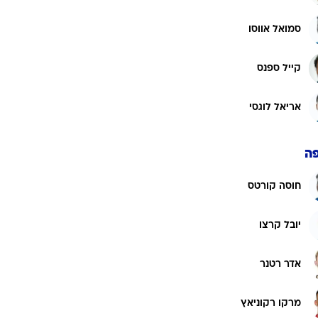
סמואל אווסו
קייל ספנס
אריאל לוגסי
ה
חוסה קורטס
יובל קרצו
אדר רטנר
מרקו רקוניאץ