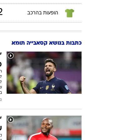
2
הופעות בהרכב
כתבות בנושא קסאבייה תומא
"
מ
ח
ל
לי
שר
ב
2022
"
ש
ק