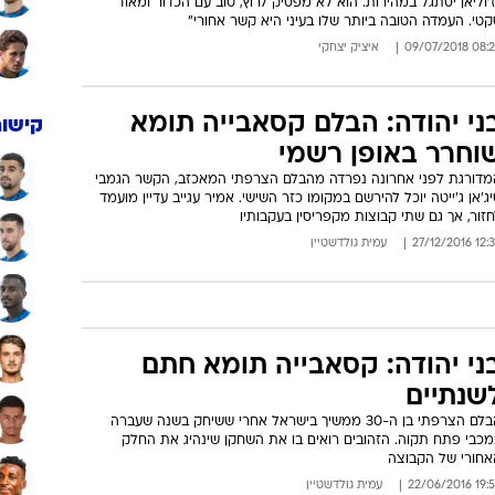
'וליאן יסתגל במהירות. הוא לא מפסיק לרוץ, טוב עם הכדור ומאוד
טי. העמדה הטובה ביותר שלו בעיני היא קשר אחורי"
08:28 09/07/
איציק יצחקי
ני יהודה: הבלם קסאבייה תומא
קישור
וחרר באופן רשמי
מדורגת לפני אחרונה נפרדה מהבלם הצרפתי המאכזב, הקשר הגמבי
ג'אן ג'ייטה יוכל להירשם במקומו כזר השישי. אמיר עגייב עדיין מועמד
זור, אך גם שתי קבוצות מקפריסין בעקבותיו
12:38 27/12/
עמית גולדשטיין
ני יהודה: קסאבייה תומא חתם
שנתיים
הבלם הצרפתי בן ה-30 ממשיך בישראל אחרי ששיחק בשנה שעברה
מכבי פתח תקוה. הזהובים רואים בו את השחקן שינהיג את החלק
אחורי של הקבוצה
19:59 22/06/
עמית גולדשטיין