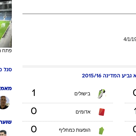
ענפים נוספים
לוח שידורים
החידה של ספור
ארכיון מדורים
4
/
1
/
1
כתבו לנו
פתח ת
סגל
מ
גביע המדינה 2015/16
מאמן
1
בישולים
0
אדומים
שוערי
0
הופעות כמחליף