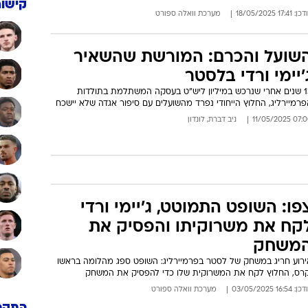
קישור
: 17:41 18/05/2025
מערכת וואלה ספורט
שועל והכרם: המורשת שהשאיר
'יימי ורדי בלסטר
13 שנים אחרי שנרכש במיליון ליש"ט בעסקה המשתלמת בתולדות
רמיירליג, החלוץ הייחודי נפרד מהשועלים עם סיפור אגדה שלא יישכח
07:00 11/05/
ניב דברת, לונדון
פו: השופט התמוטט, ג'יימי ורדי
קח את משרוקיתו והפסיק את
משחק
ירוע חריג במשחק של לסטר בפרמיירליג: השופט ספג מהלומה בראשו
קרס, החלוץ לקח את המשרוקית שלו כדי להפסיק את המשחק
: 16:54 03/05/2025
מערכת וואלה ספורט