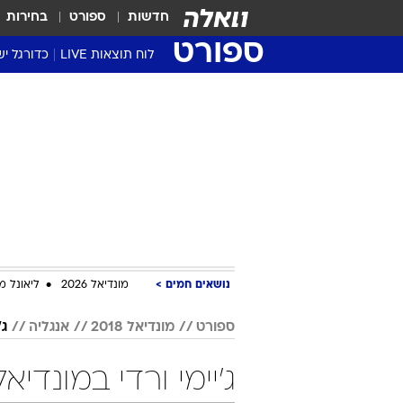
חדשות
ספורט
בחירות
ספורט
לוח תוצאות LIVE
כדורגל יש
ליגת העל Winner
סטט' ליגת
גביע המדי
גביע הטוט
שגרירים
נבחרות י
ליגה לאומ
ליגה א'
נושאים חמים
מונדיאל 2026
ליאונל מ
ספורט
מונדיאל 2018
אנגליה
ג'
ג'יימי ורדי במונדיאל 2018 כדור