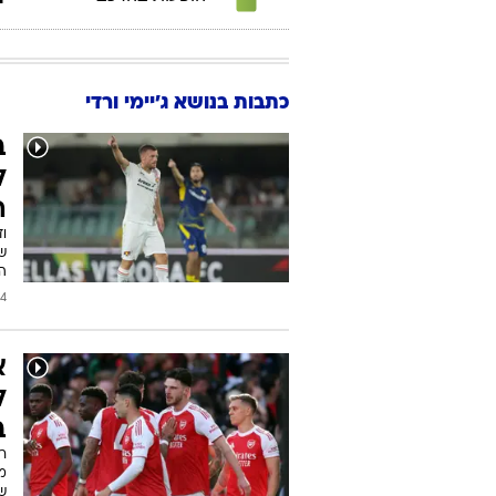
כתבות בנושא ג'יימי ורדי
ב
ל
ה
וד
שב
ה
2026
א
ל
ב
ש