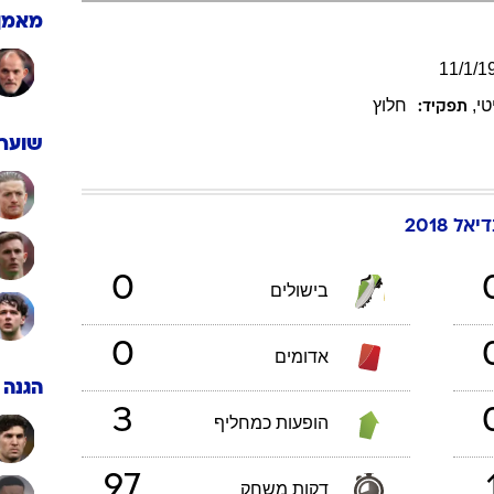
ענפים נוספים
מאמן
לוח שידורים
11
/
1
/
1
החידה של ספור
טי
,
חלוץ
תפקיד:
ארכיון מדורים
כתבו לנו
שוערי
אל 2018
0
בישולים
0
אדומים
הגנה
3
הופעות כמחליף
97
דקות משחק