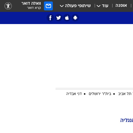
וואלה דואר
אופנה
עוד
שיתופי פעולה
קרא דואר
ציון 3
דאבל דריבל
תל אביב
בית"ר ירושלים
דני אבדיה
י
נגליה