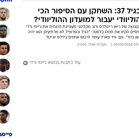
התקפ
בגיל 37: השחקן עם הסיפור הכי
וליוודי יעבור למועדון ההוליוודי?
בוצה של ריאן ריינולדס ורוב מקלהוני מעוניינת להנחית את ג'יימי ורדי
סיים הקיץ את חוזהו בלסטר: "הגיל והפרופיל לא מרתיעים, הוא יהיה
ן גדול". וגם: וויל פארל עומד לרכוש אחוזים בלידס יונייטד
07:41 05/05/
מערכת וואלה ספורט
עוד כתבות בנושא ג'יימי ורדי
פייסב