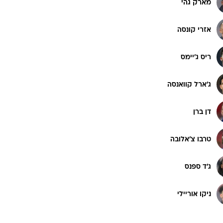
מארק גהי
רוגבי וקריקט
גולף
אזרי קונסה
ביליארד
תקצירים
ריס ג'יימס
ג'ארל קוואנסה
דן ברן
טרבו צ'אלובה
ג'ד ספנס
ניקו אוריילי