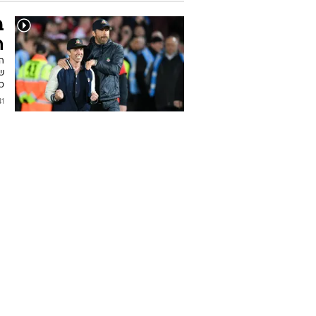
ה
הק
שי
כא
2024