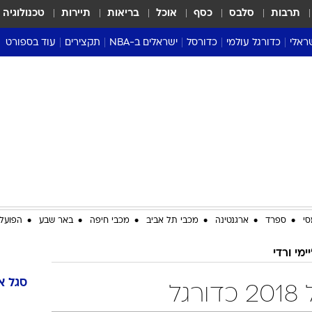
תרבות
סלבס
כסף
אוכל
בריאות
תיירות
טכנולוגיה
ראלי
כדורגל עולמי
כדורסל
ישראלים ב-NBA
תקצירים
עוד בספורט
ליגה אנגלית
ליגת העל
דני אבדיה
מונדיאל 2026
 העל
ליגה ספרדית
דאבל דריבל
NBA
נה
ליגה איטלקית
יורוליג וכדורסל אירופי
טבלאות
ו
ליגה גרמנית
ליגה לאומית
פודקאסטים
ליגה צרפתית
נבחרות ישראל בכדורסל
מסכמים מחזור
שראל
ליגת האלופות
כדורסל נשים
אבא של שבת
ית
הליגה האירופית
מעל הטבעת
דרום אמריקה
סערה בממלכה
סי
ספרד
ארגנטינה
מכבי תל אביב
מכבי חיפה
באר שבע
הפועל 
טניס
יימי ורדי
טראש טוק
ספורט אמריקא
סגל
א
גל
פוקר