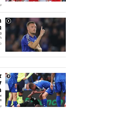
עודכן
ה
ג
הפ
2025
צ
ל
ה
א
ו
עודכן