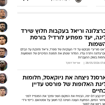
רצלונה וריאל בעקבות חלוץ שירד
יגה, יעד מפתיע לורדי? בורסת
שמות
אט מוריצ'י מבוקש על ידי הענקיות של ספרד, וריאל מזנקת על הבלם
רצלונה ויתרה עליו. המדור שנותן את תמונת הסיכויים של השמועות
חמות בשוק ההעברות
07:44 28/05/
אוריאל דסקל
רסנל ניצחה את ניוקאסל, חלומות
יגת האלופות של פורסט עדיין
חיים
רייס קבע 0:1 יפה, הבטיח את המקום השני וסיבך את המגפייז לפני
מחזור הסיום, הפתעת העונה השיגה 1:2 חשוב על ווסטהאם. ג'יימי ורדי
וב ריגש את לסטר