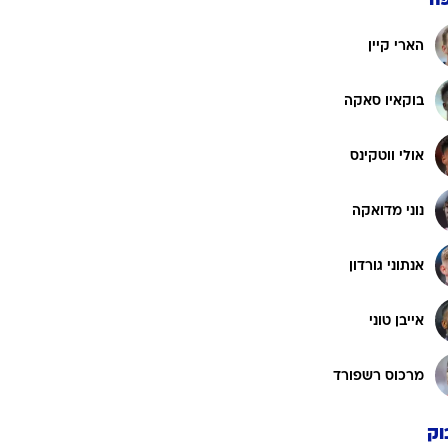
ה
הארי קיין
בוקאיו סאקה
אולי ווטקינס
נוני מדואקה
אנתוני גורדון
אייבן טוני
מרכוס רשפורד
וק