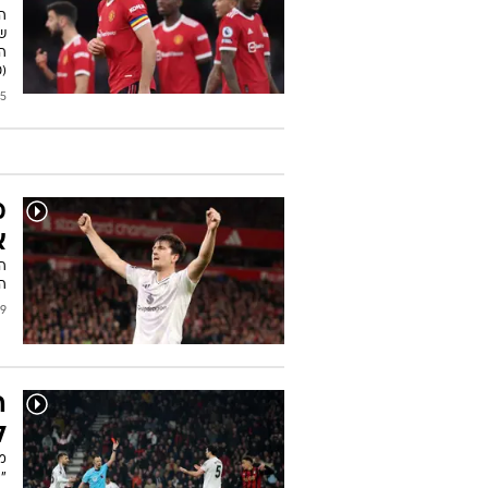
ה
ש
הו
(17:30, ספורט1)
2026
מ
א
ה
הח
/2026
ה
ל
"