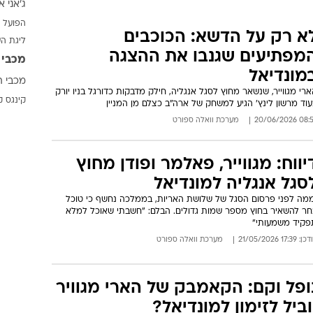
ג'אני א
ענפים נוספים
הפועל 
לוח שידורים
א רק על הדשא: הכוכבים
ליגת ה
החידה של ספור
מפתיעים שגנבו את ההצגה
מכבי 
ארכיון מדורים
מונדיאל
מכבי ת
כתבו לנו
רי מגווייר, שנשאר מחוץ לסגל אנגליה, חילק מדבקות כדורגל בניו יורק
קינגס ק
וד מרשון לינץ' הגיע למשחק של ארה"ב כצלם מן המניין
08:57 20/06/
מערכת וואלה ספורט
יווח: מגווייר, פאלמר ופודן מחוץ
סגל אנגליה למונדיאל
ממה לפני פרסום הסגל של שלושת האריות, בממלכה נחשף כי טוכל
חר להשאיר בחוץ מספר שמות גדולים. הבלם: "חשבתי שאוכל למלא
פקיד משמעותי"
: 17:39 21/05/2026
מערכת וואלה ספורט
ופל וקם: הקאמבק של הארי מגוויר
וביל לזימון למונדיאל?