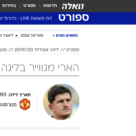
חדשות
ספורט
בחירות
ספורט
לוח תוצאות LIVE
כדורגל יש
ליגת העל Winner
נושאים חמים
מונדיאל 2026
ליאונל מ
סטט' ליגת
גביע המדי
ספורט
ליגה אנגלית 2019/20
מנצ'
גביע הטוט
הארי מגווייר בליגה אנגלית 20
שגרירים
נבחרות י
ליגה לאומ
ליגה א'
993
תאריך לידה:
מנצ'סטר 