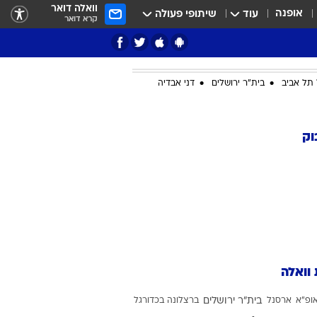
וואלה דואר
אופנה
עוד
שיתופי פעולה
קרא דואר
תל אביב
בית"ר ירושלים
דני אבדיה
ציון 3
וק
דאבל דריבל
 וואלה
י
ופ"א
ארסנל
בית"ר ירושלים
ברצלונה בכדורגל