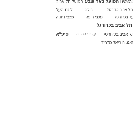
הפועל באר שבע
ינפנטינו
הפועל תל אביב
תל אביב כדורסל
יורוליג
ליגת העל
על בכדורסל
מכבי חיפה
מכבי נתניה
ט1
תל אביב בכדורגל
מחוץ לקווים
פיפ"א
ל אביב בכדורסל
עירוני טבריה
4-4-2
אנגווה
ריאל מדריד
משרד החוץ
רץ על הקווים
ספורט בחקירה
סוגרים שנה
מונדיאל 2014
בראש ובראשונה
אליפות אפריקה 2015
יורו צעירות 2013
לונדון 2012
יורו 2012