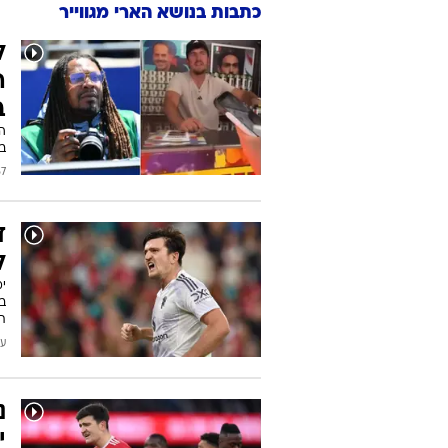
כתבות בנושא הארי מגווייר
ל
ה
ב
הא
בע
2026
ד
ל
י
ב
ת
עודכן
נ
י