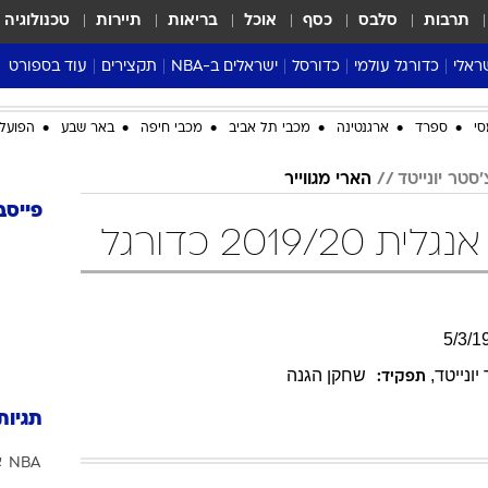
תרבות
סלבס
כסף
אוכל
בריאות
תיירות
טכנולוגיה
ראלי
כדורגל עולמי
כדורסל
ישראלים ב-NBA
תקצירים
עוד בספורט
ליגה אנגלית
ליגת העל
דני אבדיה
מונדיאל 2026
סי
ספרד
ארגנטינה
מכבי תל אביב
מכבי חיפה
באר שבע
הפועל 
 העל
ליגה ספרדית
דאבל דריבל
NBA
נה
ליגה איטלקית
יורוליג וכדורסל אירופי
טבלאות
סטר יונייטד
הארי מגווייר
ו
ליגה גרמנית
ליגה לאומית
פודקאסטים
פייסב
2019/ כדורגל
ליגה צרפתית
נבחרות ישראל בכדורסל
מסכמים מחזור
שראל
ליגת האלופות
כדורסל נשים
אבא של שבת
ית
הליגה האירופית
מעל הטבעת
דרום אמריקה
סערה בממלכה
5
/
3
/
1
טניס
יונייטד
,
שחקן הגנה
תפקיד:
טראש טוק
תגיות
ספורט אמריקא
NBA
א
פוקר