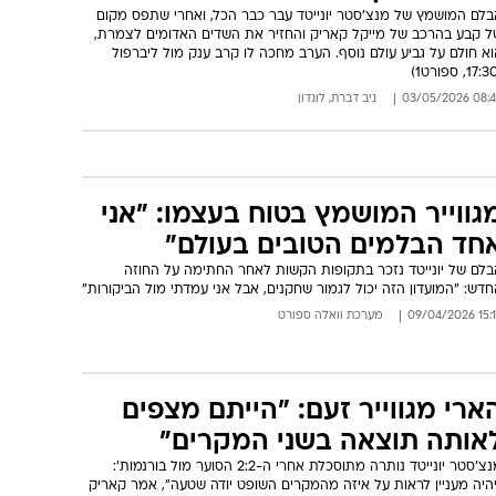
בלם המושמץ של מנצ'סטר יונייטד עבר כבר הכל, ואחרי שתפס מקום
ל קבע בהרכב של מייקל קאריק והחזיר את השדים האדומים לצמרת,
א חולם על גביע עולם נוסף. הערב מחכה לו קרב ענק מול ליברפול
08:45 03/05/
ניב דברת, לונדון
גווייר המושמץ בטוח בעצמו: "אני
חד הבלמים הטובים בעולם"
בלם של יונייטד נזכר בתקופות הקשות לאחר החתימה על החוזה
דש: "המועדון הזה יכול לגמור שחקנים, אבל אני עמדתי מול הביקורות"
15:19 09/04
מערכת וואלה ספורט
ארי מגווייר זעם: "הייתם מצפים
אותה תוצאה בשני המקרים"
מנצ'סטר יונייטד נותרה מתוסכלת אחרי ה-2:2 הסוער מול בורנמות':
יהיה מעניין לראות על איזה מהמקרים השופט יודה שטעה", אמר קאריק