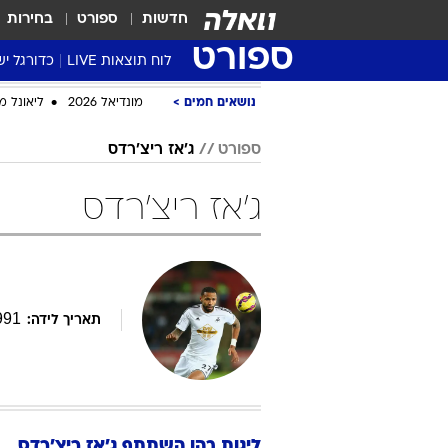
חדשות
ספורט
בחירות
ספורט
לוח תוצאות LIVE
כדורגל יש
ליגת העל Winner
נושאים חמים
מונדיאל 2026
ליאונל מ
סטט' ליגת
ספורט
ג'אז ריצ'רדס
גביע המדי
גביע הטוט
ג'אז ריצ'רדס
שגרירים
נבחרות י
ליגה לאומ
ליגה א'
991
תאריך לידה:
ליגות בהן השתתף
ג'אז
ריצ'רדס