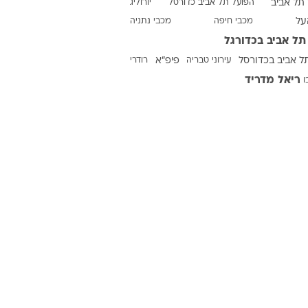
תל אביב
הפועל תל אביב כדורסל
יורוליג
על
מכבי חיפה
מכבי נתניה
תל אביב בכדורגל
ט1
ל אביב בכדורסל
עירוני טבריה
פיפ"א
רודרי
מחוץ לקווים
ריאל מדריד
ו
4-4-2
משרד החוץ
רץ על הקווים
ספורט בחקירה
סוגרים שנה
מונדיאל 2014
בראש ובראשונה
אליפות אפריקה 2015
יורו צעירות 2013
לונדון 2012
יורו 2012