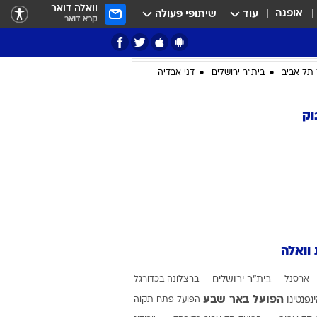
וואלה דואר
אופנה
עוד
שיתופי פעולה
קרא דואר
תל אביב
בית"ר ירושלים
דני אבדיה
וק
ציון 3
דאבל דריבל
 וואלה
ארסנל
בית"ר ירושלים
ברצלונה בכדורגל
י
הפועל באר שבע
ינפנטינו
הפועל פתח תקוה