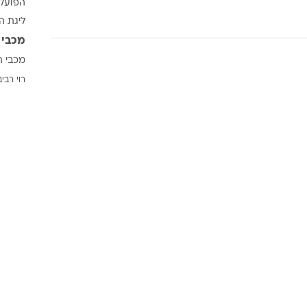
הפועל 
ענפים נוספים
ליגת ה
לוח שידורים
מכבי 
החידה של ספור
מכבי ת
ארכיון מדורים
רוי רביב
כתבו לנו