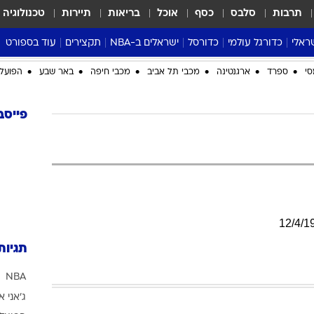
תרבות
סלבס
כסף
אוכל
בריאות
תיירות
טכנולוגיה
ראלי
כדורגל עולמי
כדורסל
ישראלים ב-NBA
תקצירים
עוד בספורט
ליגה אנגלית
ליגת העל
דני אבדיה
מונדיאל 2026
סי
ספרד
ארגנטינה
מכבי תל אביב
מכבי חיפה
באר שבע
הפועל 
 העל
ליגה ספרדית
דאבל דריבל
NBA
נה
ליגה איטלקית
יורוליג וכדורסל אירופי
טבלאות
פייסב
ו
ליגה גרמנית
ליגה לאומית
פודקאסטים
ליגה צרפתית
נבחרות ישראל בכדורסל
מסכמים מחזור
שראל
ליגת האלופות
כדורסל נשים
אבא של שבת
ית
הליגה האירופית
מעל הטבעת
דרום אמריקה
סערה בממלכה
12
/
4
/
1
טניס
תגיות
טראש טוק
NBA
ספורט אמריקא
ג'אני א
פוקר