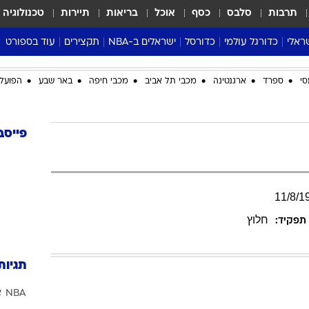
תרבות
סלבס
כסף
אוכל
בריאות
תיירות
טכנולוגיה
ראלי
כדורגל עולמי
כדורסל
ישראלים ב-NBA
תקצירים
עוד בספורט
ליגה אנגלית
ליגת העל
דני אבדיה
מונדיאל 2026
סי
ספרד
ארגנטינה
מכבי תל אביב
מכבי חיפה
באר שבע
הפועל 
 העל
ליגה ספרדית
דאבל דריבל
NBA
נה
ליגה איטלקית
יורוליג וכדורסל אירופי
טבלאות
ו
ליגה גרמנית
ליגה לאומית
פודקאסטים
פייסב
ליגה צרפתית
נבחרות ישראל בכדורסל
מסכמים מחזור
שראל
ליגת האלופות
כדורסל נשים
אבא של שבת
ית
הליגה האירופית
מעל הטבעת
11
/
8
/
1
דרום אמריקה
סערה בממלכה
חלוץ
תפקיד:
טניס
טראש טוק
תגיות
ספורט אמריקא
NBA
א
פוקר