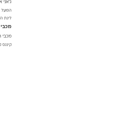
ג'אני א
ענפים נוספים
הפועל 
לוח שידורים
ליגת ה
החידה של ספור
מכבי 
ארכיון מדורים
מכבי ת
כתבו לנו
קינגס ק