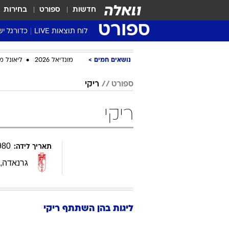
חדשות
ספורט
בחירות
ספורט
לוח תוצאות LIVE
כדורגל יש
ליגת העל Winner
נושאים חמים
מונדיאל 2026
ליאונל מ
סטט' ליגת
גביע המדי
ספורט
ריקי
גביע הטוט
ריקי
שגרירים
נבחרות י
ליגה לאומ
980
תאריך לידה:
ליגה א'
גרנאדה
,
ליגות בהן השתתף
ריקי