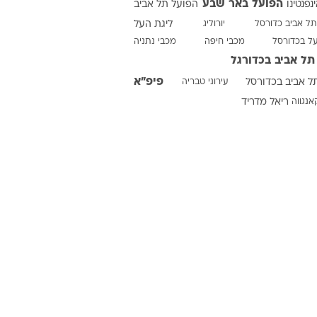
הפועל באר שבע
ינפנטינו
הפועל תל אביב
תל אביב כדורסל
יורוליג
ליגת העל
על בכדורסל
מכבי חיפה
מכבי נתניה
ט1
תל אביב בכדורגל
מחוץ לקווים
פיפ"א
ל אביב בכדורסל
עירוני טבריה
4-4-2
אנגווה
ריאל מדריד
משרד החוץ
רץ על הקווים
ספורט בחקירה
סוגרים שנה
מונדיאל 2014
בראש ובראשונה
אליפות אפריקה 2015
יורו צעירות 2013
לונדון 2012
יורו 2012