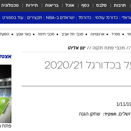
תרבות
סלבס
כסף
אוכל
בריאות
תיירות
טכנולוגיה
ראלי
כדורגל עולמי
כדורסל
ישראלים ב-NBA
תקצירים
עוד בספורט
ליגה אנגלית
ליגת העל
דני אבדיה
מונדיאל 2026
סי
ספרד
ארגנטינה
מכבי תל אביב
מכבי חיפה
באר שבע
הפועל 
 העל
ליגה ספרדית
דאבל דריבל
NBA
נה
ליגה איטלקית
יורוליג וכדורסל אירופי
טבלאות
מכבי פתח תקוה
ינון אליהו
ו
ליגה גרמנית
ליגה לאומית
פודקאסטים
אצטדי
ינון אליהו בליגת העל בכדורגל 2020/21
ליגה צרפתית
נבחרות ישראל בכדורסל
מסכמים מחזור
שראל
ליגת האלופות
כדורסל נשים
אבא של שבת
ית
הליגה האירופית
מעל הטבעת
דרום אמריקה
סערה בממלכה
טניס
1
/
11
/
1
טראש טוק
ושלים
,
שחקן הגנה
תפקיד:
ספורט אמריקא
פוקר
פתח ת