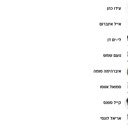
עידו כהן
אייל אינברום
לי-ים דן
נועם שמש
איברהימה סומה
סמואל אווסו
קייל ספנס
אריאל לוגסי