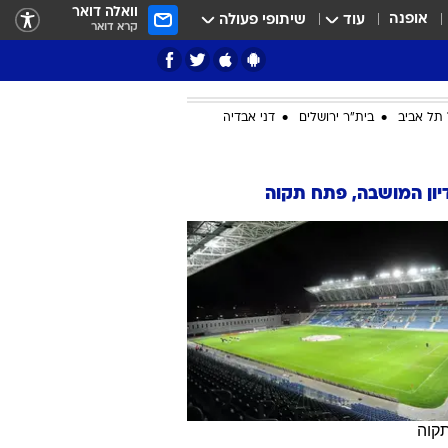
וואלה דואר
אופנה
עוד
שיתופי פעולה
קרא דואר
תל אביב
בית"ר ירושלים
דני אבדיה
ציון 3
ון המושבה, פתח תקוה
דאבל דריבל
י
קוה