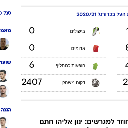
ענפים נוספים
לוח שידורים
סגל
מ
העל בכדורגל 2020/21
החידה של ספור
ארכיון מדורים
0
מאמן
בישולים
כתבו לנו
0
אדומים
שוערי
6
הופעות כמחליף
2407
2
דקות משחק
הגנה
וזר למגרשים: ינון אליהו חתם