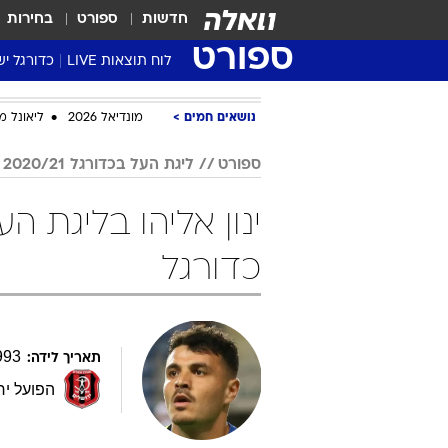
חדשות
ספורט
בחירות
ספורט
לוח תוצאות LIVE
כדורגל יש
ליגת העל Winner
נושאים חמים
מונדיאל 2026
ליאונל מ
סטט' ליגת
גביע המדי
ספורט
ליגת העל בכדורגל 2020/21
גביע הטוט
שגרירים
נבחרות י
כדורגל
ליגה לאומ
ליגה א'
993
תאריך לידה:
הפועל יר