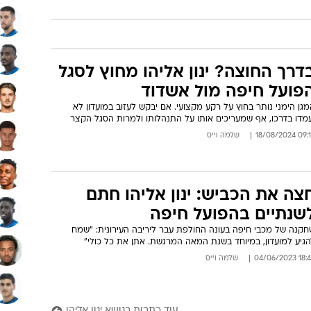
דרך החוצה? ינון אליהו מחוץ לסגל
פועל חיפה מול אשדוד
גן הימני נותר בחוץ על רקע מקצועי. אם יבקש לעזוב במועדון לא
עמדו בדרכו, אף שמעריכים אותו על התנהלותו ולמרות הסגל הקצר
09:14 18/08/
שלמה וייס
צה את הכביש: ינון אליהו חתם
שנתיים בהפועל חיפה
חקנה של מכבי חיפה בעונה החולפת עבר ליריבה העירונית: "שמח
הגיע למועדון, במיוחד בשנת המאה המרגשת. אתן את כל כולי"
18:44 04/06/
שלמה וייס
עוד כתבות בנושא ינון אליהו