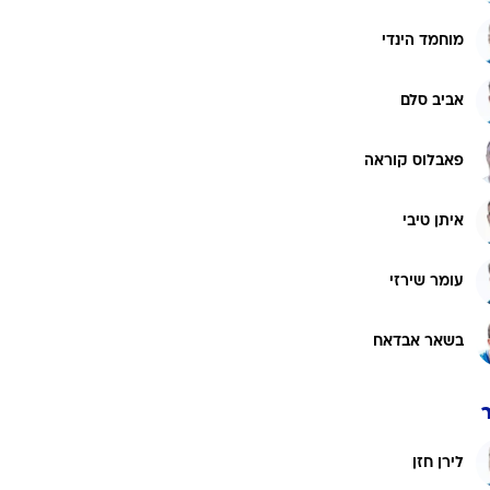
רוגבי וקריקט
מוחמד הינדי
גולף
ביליארד
אביב סלם
תקצירים
פאבלוס קוראה
איתן טיבי
עומר שירזי
בשאר אבדאח
לירן חזן