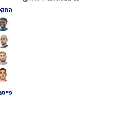
התקפ
פייסב