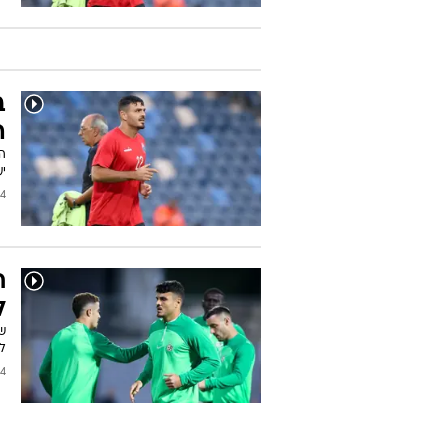
ב
ה
המ
י
2024
ח
ל
ש
ל
2023