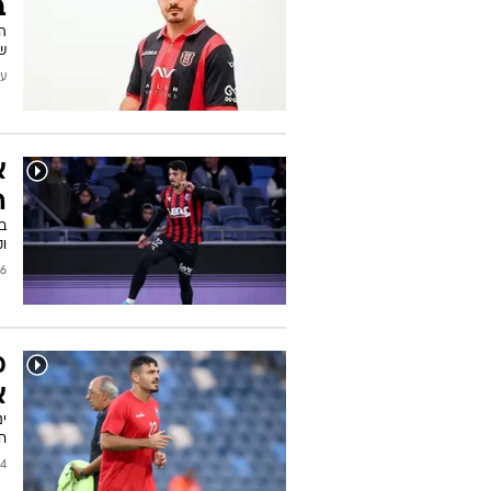
ב
ה
של
עודכן
א
ה
וק
/2024
מ
א
ינ
ח
2024