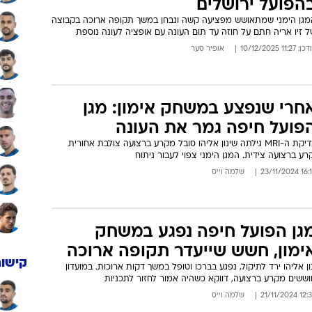
הפועל ירושלים
מגן הימני שמתאושש מפציעה קשה ונבחן במשך תקופה ארוכה בקבוצה
 זיו אריה חתם על חוזה עד תום העונה עם אופציה לעונה נוספת
: 11:27 10/12/2025
אופיר סער
חרי שנפצע במשחק אימון: מגן
פועל חיפה גמר את העונה
בדיקת ה-MRI גילתה שינון אליהו סובל מקרע ברצועה צולבת אחורית
רע ברצועה צידית. המגן הימני צפוי לעבור ניתוח
16:16 23/11
שלמה וייס
גן הפועל חיפה נפגע במשחק
ימון, חשש שייעדר תקופה ארוכה
קישור
ון אליהו ירד לתיקול, נפגע בברכו וטופל במשך דקות ארוכות. במועדון
וששים מקרע ברצועה, דווקא כשהיה אמור לחזור לתכניות
12:34 21/11/
שלמה וייס