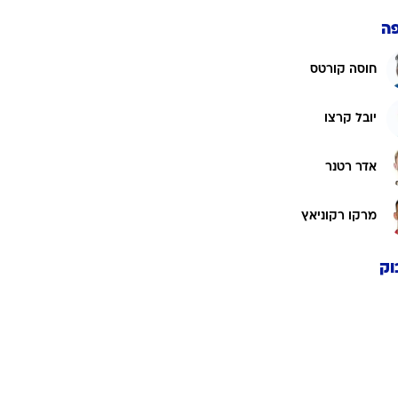
ה
חוסה קורטס
יובל קרצו
אדר רטנר
מרקו רקוניאץ
וק