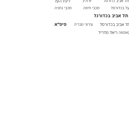
תל אביב כדורסל
יורוליג
ליגת העל
על בכדורסל
מכבי חיפה
מכבי נתניה
תל אביב בכדורגל
ט1
פיפ"א
ל אביב בכדורסל
עירוני טבריה
מחוץ לקווים
אנגווה
ריאל מדריד
4-4-2
משרד החוץ
רץ על הקווים
ספורט בחקירה
סוגרים שנה
מונדיאל 2014
בראש ובראשונה
אליפות אפריקה 2015
יורו צעירות 2013
לונדון 2012
יורו 2012