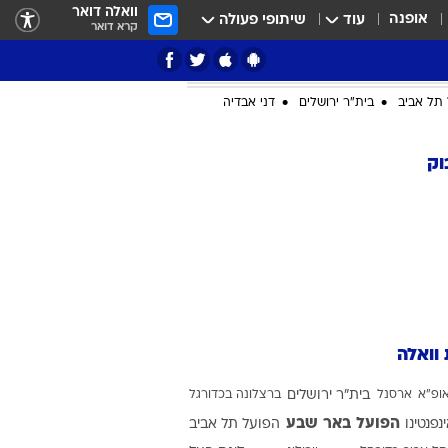
וואלה דואר
אופנה
עוד
שיתופי פעולה
קרא דואר
תל אביב
בית"ר ירושלים
דני אבדיה
וק
ציון 3
דאבל דריבל
 וואלה
ופ"א
ארסנל
בית"ר ירושלים
ברצלונה בכדורגל
י
הפועל באר שבע
ינפנטינו
הפועל תל אביב