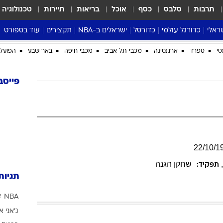
תרבות
סלבס
כסף
אוכל
בריאות
תיירות
טכנולוגיה
ראלי
כדורגל עולמי
כדורסל
ישראלים ב-NBA
תקצירים
עוד בספורט
ליגה אנגלית
ליגת העל
דני אבדיה
מונדיאל 2026
סי
ספרד
ארגנטינה
מכבי תל אביב
מכבי חיפה
באר שבע
הפועל 
 העל
ליגה ספרדית
דאבל דריבל
NBA
נה
ליגה איטלקית
יורוליג וכדורסל אירופי
טבלאות
פייסב
ו
ליגה גרמנית
ליגה לאומית
פודקאסטים
ליגה צרפתית
נבחרות ישראל בכדורסל
מסכמים מחזור
שראל
ליגת האלופות
כדורסל נשים
אבא של שבת
ית
הליגה האירופית
מעל הטבעת
22
/
10
/
1
דרום אמריקה
סערה בממלכה
שחקן הגנה
תפקיד:
טניס
תגיות
טראש טוק
NBA
א
ספורט אמריקא
ג'אני א
פוקר