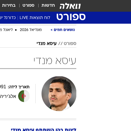
חדשות
ספורט
בחירות
ספורט
לוח תוצאות LIVE
כדורגל יש
ליגת העל Winner
נושאים חמים
מונדיאל 2026
ליאונל מ
סטט' ליגת
ספורט
עיסא מנדי
גביע המדי
גביע הטוט
עיסא מנדי
שגרירים
נבחרות י
ליגה לאומ
991
תאריך לידה:
ליגה א'
אלג'יריה
,
ליגות בהן השתתף
עיסא
מנדי