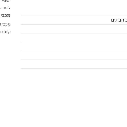
הפועל 
ענפים נוספים
ליגת ה
לוח שידורים
מכבי 
החידה של ספור
מכבי ת
ארכיון מדורים
קינגס ק
כתבו לנו