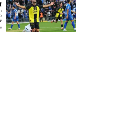
א
ה
מע
י
עודכן