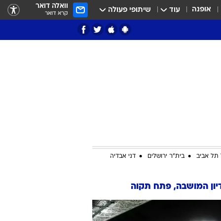
וואלה דואר
אופנה
עוד
שיתופי פעולה
קרא דואר
ציון 3
דאבל דריבל
תל אביב
בית"ר ירושלים
דני אבדיה
ון המושבה, פתח תקוה
י