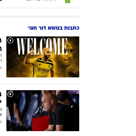
כתבות בנושא דור חוגי
ה
ח
רו
2026
ב
י
בז
וב
עודכן