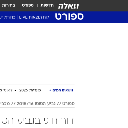
חדשות
ספורט
בחירות
ספורט
לוח תוצאות LIVE
כדורגל יש
ליגת העל Winner
סטט' ליגת
גביע המדי
גביע הטוט
שגרירים
נבחרות י
ליגה לאומ
ליגה א'
נושאים חמים
מונדיאל 2026
ליאונל מ
ספורט
גביע הטוטו 2015/16
מכבי
דור חוגי בגביע הטוטו 2015/16 כ