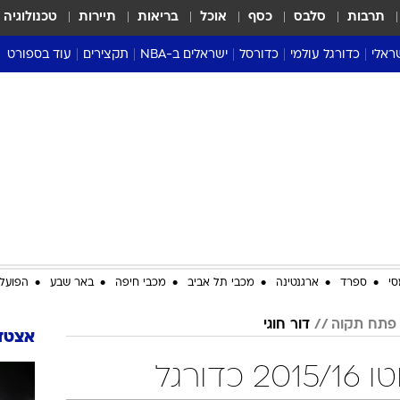
תרבות
סלבס
כסף
אוכל
בריאות
תיירות
טכנולוגיה
ראלי
כדורגל עולמי
כדורסל
ישראלים ב-NBA
תקצירים
עוד בספורט
ליגה אנגלית
ליגת העל
דני אבדיה
מונדיאל 2026
 העל
ליגה ספרדית
דאבל דריבל
NBA
נה
ליגה איטלקית
יורוליג וכדורסל אירופי
טבלאות
ו
ליגה גרמנית
ליגה לאומית
פודקאסטים
ליגה צרפתית
נבחרות ישראל בכדורסל
מסכמים מחזור
שראל
ליגת האלופות
כדורסל נשים
אבא של שבת
ית
הליגה האירופית
מעל הטבעת
דרום אמריקה
סערה בממלכה
סי
ספרד
ארגנטינה
מכבי תל אביב
מכבי חיפה
באר שבע
הפועל 
טניס
 פתח תקוה
דור חוגי
טראש טוק
אצטדי
ספורט אמריקא
דורגל
פוקר