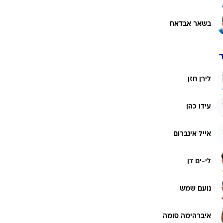
בשאר אבדאח
לירן חזן
עידו כהן
אייל אינברום
לי-ים דן
נועם שמש
איברהימה סומה