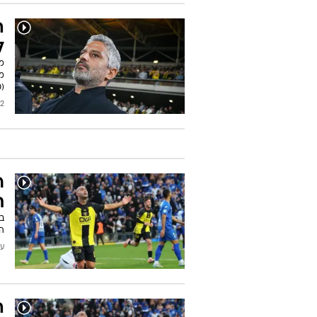
ה
ל
מי
(20:00, ספורט3)
2026
ר
ת
ב
ה
עודכן
ה