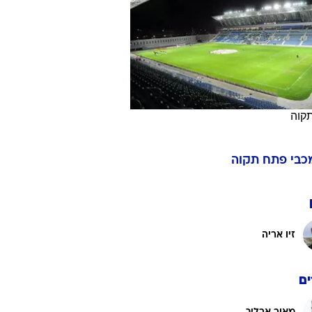
ט1
מחוץ לקווים
4-4-2
משרד החוץ
קוה
רץ על הקווים
ספורט בחקירה
כבי פתח תקוה
סוגרים שנה
מונדיאל 2014
בראש ובראשונה
זיו אריה
אליפות אפריקה 2015
יורו צעירות 2013
לונדון 2012
ם
יורו 2012