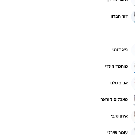
מאור ארליך
רוגבי וקריקט
גולף
דור חברון
ביליארד
תקצירים
גיא דזנט
מוחמד הינדי
אביב סלם
פאבלוס קוראה
איתן טיבי
עומר שירזי