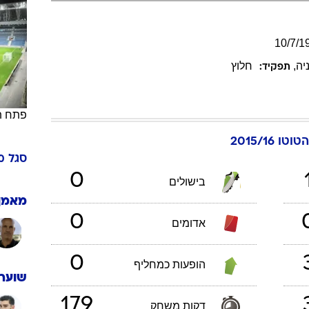
ענפים נוספים
לוח שידורים
10
/
7
/
1
החידה של ספור
יה
,
חלוץ
תפקיד:
ארכיון מדורים
כתבו לנו
פתח ת
טו 2015/16
סגל
מ
0
בישולים
מאמן
0
אדומים
0
הופעות כמחליף
שוערי
179
דקות משחק