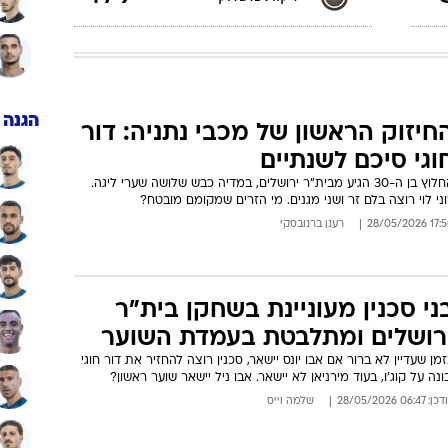
הגנה
חיזוק הראשון של מכבי נתניה: דור
וגי סיכם לשנתיים
החלוץ בן ה-30 הגיע מבית"ר ירושלים, במדיה כבש שלושה שערי ליגה.
ני לוי רוצה בלם זר ושני מגנים. מי הזרים שמקומם מובטח?
17:50 28/05/
רענן ברנובסקי
ני סכנין מעוניינת בשחקן בית"ר
רושלים ומתלבטת בעמדת השוער
מן שעדיין לא ברור אם אבו יונס יישאר, סכנין רוצה להחזיר את דור חוגי
ונה על קוג'ו, בעוד מירניאן לא יישאר. אבו ניל יישאר שוער ראשון?
: 06:47 28/05/2026
שלמה וייס