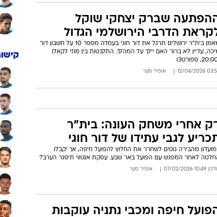
הפתעה שברק יצחקי שוקל
קראת הדרבי הירושלמי הגדול
מאמן בית"ר ירושלים תרגל את דור חוגי בעמדה מספר 10 על חשבון דור
כה, עדיין לא ברור האם יילך על המהלך. התלבטות בין מוזי לקאלו
קישור
03:52 12/04/
אופיר סער
ק אחרי משחק העונה: בית"ר
כריע לגבי עתידו של דור חוגי
מועדון מהבירה נוטים לשחרר את החלוץ להפועל חיפה, אך יקבלו
חלטה לאחר המפגש עם הפועל באר שבע. עסקת אנטווי תיסגר הערב?
: 10:49 07/02/2026
אופיר סער
פועל חיפה ומכבי נתניה עוקבות