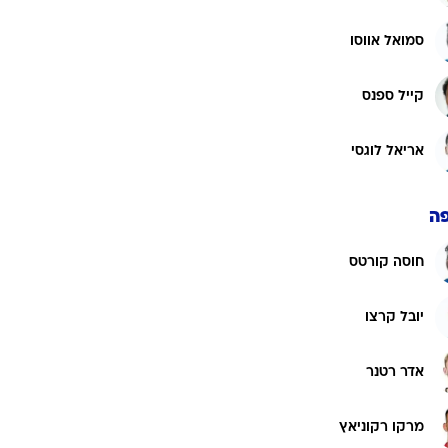
סמואל אווסו
קייל ספנס
אריאל לוגסי
ה
חוסה קורטס
יובל קרצו
אדר רטנר
מרקו רקוניאץ