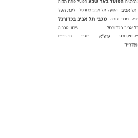
הפועל באר שבע
ינפנטינו
הפועל פתח תקוה
תל אביב
הפועל תל אביב כדורסל
ליגת העל
מכבי תל אביב בכדורגל
יפה
מכבי נתניה
ט1
ל אביב בכדורסל
עירוני טבריה
מחוץ לקווים
יה סיקסרס
פיפ"א
רודרי
רוי רביבו
4-4-2
מדריד
משרד החוץ
רץ על הקווים
ספורט בחקירה
סוגרים שנה
מונדיאל 2014
בראש ובראשונה
אליפות אפריקה 2015
יורו צעירות 2013
לונדון 2012
יורו 2012