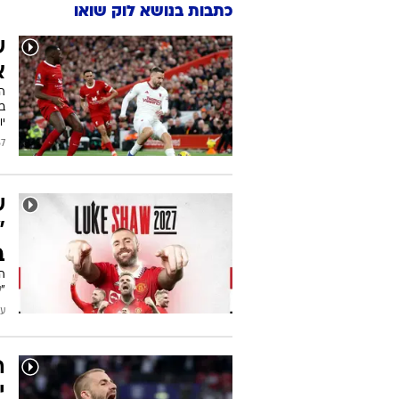
כתבות בנושא לוק שואו
ש
א
המ
בע
יו
/2024
ש
"
ב
"ש
עודכן
ה
י