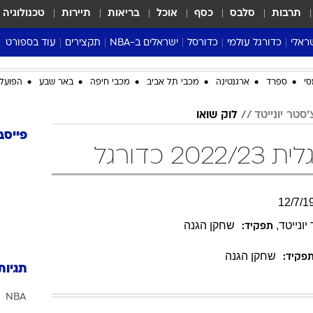
תרבות
סלבס
כסף
אוכל
בריאות
תיירות
טכנולוגיה
ראלי
כדורגל עולמי
כדורסל
ישראלים ב-NBA
תקצירים
עוד בספורט
ליגה אנגלית
ליגת העל
דני אבדיה
מונדיאל 2026
סי
ספרד
ארגנטינה
מכבי תל אביב
מכבי חיפה
באר שבע
הפועל 
 העל
ליגה ספרדית
דאבל דריבל
NBA
נה
ליגה איטלקית
יורוליג וכדורסל אירופי
טבלאות
סטר יונייטד
לוק שואו
ו
ליגה גרמנית
ליגה לאומית
פודקאסטים
פייסב
 כדורגל
ליגה צרפתית
נבחרות ישראל בכדורסל
מסכמים מחזור
שראל
ליגת האלופות
כדורסל נשים
אבא של שבת
ית
הליגה האירופית
מעל הטבעת
12
/
7
/
1
דרום אמריקה
סערה בממלכה
יונייטד
,
שחקן הגנה
תפקיד:
טניס
שחקן הגנה
טראש טוק
פקיד:
תגיות
ספורט אמריקא
NBA
פוקר