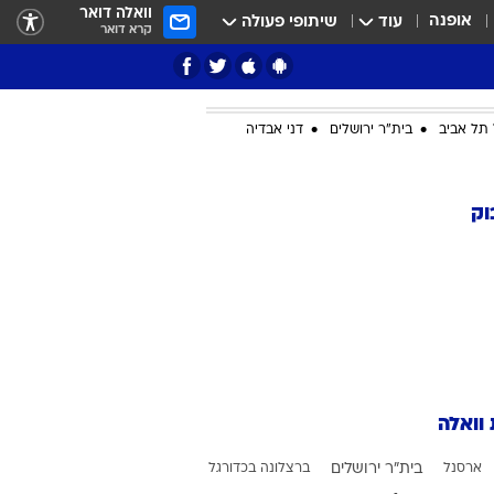
וואלה דואר
אופנה
עוד
שיתופי פעולה
קרא דואר
תל אביב
בית"ר ירושלים
דני אבדיה
ציון 3
וק
דאבל דריבל
 וואלה
י
ארסנל
בית"ר ירושלים
ברצלונה בכדורגל