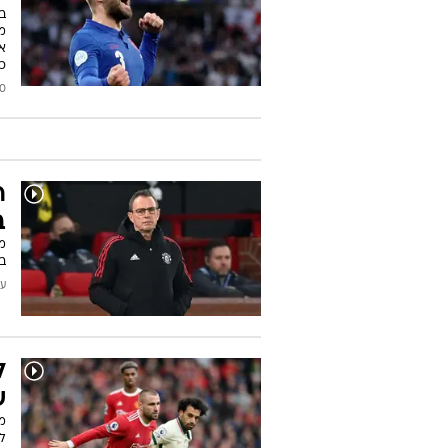
במ
מפ
אז
כמ
2022
ר
ב
מ
ב
עודכן
ש
לל