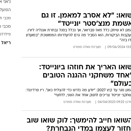
ג'אני א
ענפים נוספים
הפועל 
לוח שידורים
ואו: "לא אסרב למאמן. זו גם
מכבי ח
החידה של ספור
שמת מנצ'סטר יונייטד"
מכבי ת
ארכיון מדורים
גן לא שיחק כלל מאז פברואר, אך נכלל בסגל נבחרת אנגליה ליורו.
פילדלפ
קבות הביקורות, הוא הסביר מה גרם להיעדרותו הממושכת: "במועדון
כתבו לנו
דו בזה"
ריאל 
13:57 09/06
מערכת וואלה ספורט
ואו האריך את חוזהו ביונייטד:
אחד משחקני ההגנה הטובים
עולם"
המגן סגר עד קיץ 2027: "יודע מה נדרש כדי להצליח כאן". ריו פרדיננד:
חקני יונייטד צריכים לחנוק אחד את השני, לדחוף"
: 09:22 04/04/2023
מערכת וואלה ספורט
שואו חייב להימשך: לוק שואו שוב
חזור לעצמו במדי הנבחרת?