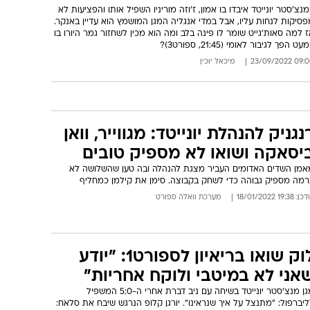
נצ'סטר יונייטד איבדו בו אמון, ז'וזה מוריניו השפיל אותו והפציעות לא
סיקות לנחות עליו, אבל במדי אנגליה המגן המושמץ הוא עדיין באנקר.
 למה סאות'גייט שומר לו פינה בלב ומה הוא מכין לשחזור גמר היורו בו
עט הפך לגיבור לאומי (21:45, ספורט3)?
09:00 23/09/
מיכאל יוכין
נגניק להנהלת יונייטד: מגווייר, וואן
יסאקה ושואו לא מספיק טובים
אמן השדים האדומים העביר מצגת להנהלה ובה טען שהשלושה לא
רמה מספיק גבוהה כדי לשחק בקבוצה. סימן את קילמן כמחליף
: 19:38 18/01/2022
מערכת וואלה ספורט
לוק שואו בריאיון לספורט1: "יודע
אני לא במיטבי ולוקח אחריות"
מגן מנצ'סטר יונייטד בשיחה עם ניב דברת אחרי ה-5:0 המשפיל
יברפול: "מתנצל על איך שנראינו". יורגן קלופ הנרגש שיבח את סלאח: