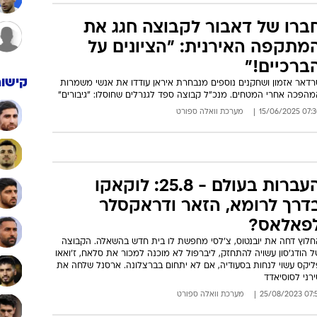
ברו של דאבור לקבוצה חגג את
מתקפה האירנית: "הציונים על
ברכיים!"
קישור
רדאר אזמון ושחקנים נוספים מנבחרת איראן עודדו את אנשי משמרות
מהפכה אחרי המטחים. מנכ"ל קבוצה ספד לגנרלים שחוסלו: "גיבורים"
07:30 15/06/
מערכת וואלה ספורט
העברות בעולם - 25.8: לוקאקו
דרך לרומא, הזאר ודראקסלר
פאלאס?
חלוץ דחה את יובנטוס, צ'לסי מחפשת לו בית חדש בהשאלה. הקבוצה
 הודג'סון עשויה להתחזק, ליברפול לא מוכנה למכור את סלאח, ז'ואאו
ליקס עשוי לנחות בסעודיה, אם לא יתחום בברצלונה. ארסנל שלחה את
רני לסוסיאדד
07:51 25/08/
מערכת וואלה ספורט