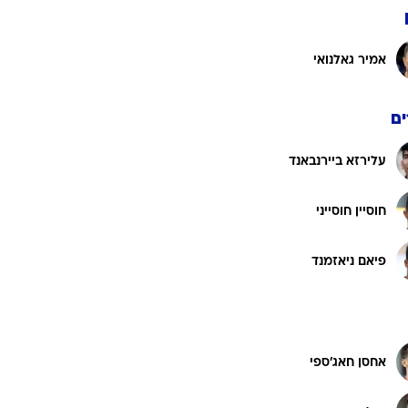
אמיר גאלנואי
ט1
מחוץ לקווים
4-4-2
ם
משרד החוץ
עלירזא ביירנבאנד
רץ על הקווים
ספורט בחקירה
חוסיין חוסייני
סוגרים שנה
מונדיאל 2014
פיאם ניאזמנד
בראש ובראשונה
אליפות אפריקה 2015
יורו צעירות 2013
אחסן חאג'ספי
לונדון 2012
יורו 2012