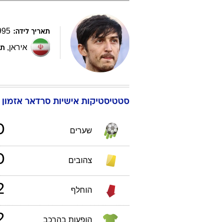
995
תאריך לידה:
איראן
,
תפ
סטטיסטיקות אישיות
סרדאר
אזמון
0
שערים
0
צהובים
2
הוחלף
2
הופעות בהרכב