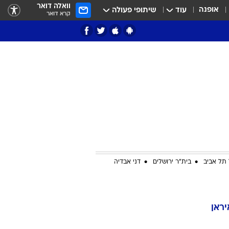
וואלה דואר
אופנה
עוד
שיתופי פעולה
קרא דואר
ציון 3
דאבל דריבל
תל אביב
בית"ר ירושלים
דני אבדיה
י
יראן