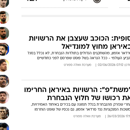
ופית: הכוכב שעצבן את הרשויות
איראן מחוץ למונדיאל
רדאר אזמון, מהשחקנים הגדולים בתולדות הנבחרת, לא נכלל בסגל
גביע העולמי - ככל הנראה בשל פוסט שפרסם לפני כחודשיים
: 07:12 02/06/2026
מערכת וואלה ספורט
משת"פ": הרשויות באיראן החרימו
ת רכושו של חלוץ הנבחרת
חרי שנזרק מהנבחרת בגלל תמונה עם בכירים באיחוד האמירויות,
שכות הסנקציות נגד סרדאר אזמון. גם נכסיו של שופט הוחרמו
17:13 26/03
מערכת וואלה ספורט