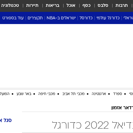
תרבות
סלבס
כסף
אוכל
בריאות
תיירות
טכנולוגיה
ראלי
כדורגל עולמי
כדורסל
ישראלים ב-NBA
תקצירים
עוד בספורט
ליגה אנגלית
ליגת העל
דני אבדיה
מונדיאל 2026
 העל
ליגה ספרדית
דאבל דריבל
NBA
נה
ליגה איטלקית
יורוליג וכדורסל אירופי
טבלאות
ו
ליגה גרמנית
ליגה לאומית
פודקאסטים
ליגה צרפתית
נבחרות ישראל בכדורסל
מסכמים מחזור
שראל
ליגת האלופות
כדורסל נשים
אבא של שבת
ית
הליגה האירופית
מעל הטבעת
דרום אמריקה
סערה בממלכה
סי
ספרד
ארגנטינה
מכבי תל אביב
מכבי חיפה
באר שבע
הפועל 
טניס
דאר אזמון
טראש טוק
ספורט אמריקא
סגל
א
 כדורגל
פוקר