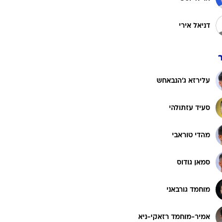
דניאל אירי
עלירזא ג'הנבאחש
סעיד עזתולהי
מהדי טוראבי
סמאן גודוס
מוחמד גורבאני
אמיר-מוחמד רזאקי-ניא