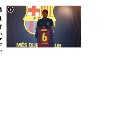
ח
א
יו
י
2019