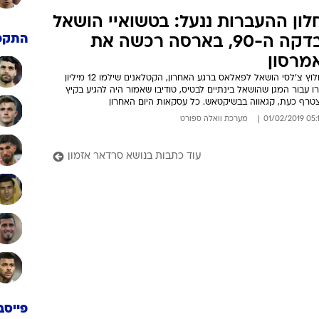
לון ההעברות ננעל: בטשואיי הושאל
התקפ
בדקה ה-90, בארסה רכשה את
מרסון
חלוץ צ'לסי הושאל לפאלאס ברגע האחרון, הקטלאנים שילמו 12 מיליון
רו עבור המגן שהושאל בינתיים לבטיס, טודיבו שאמור היה להגיע בקיץ
צטרף כעת, קגאווה בבשיקטאש. כל עסקאות היום האחרון
05:17 01/02/
מערכת וואלה ספורט
עוד כתבות בנושא סרדאר אזמון
פייסב