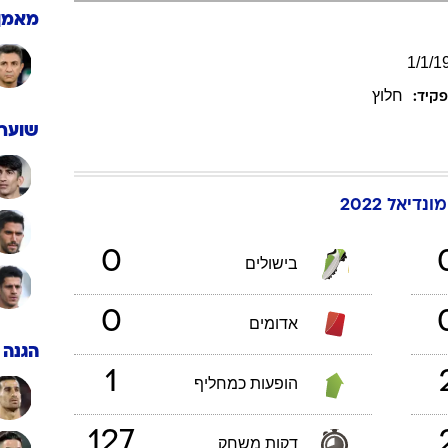
ענפים נוספים
מאמן
לוח שידורים
1
/
1
/
1
החידה של ספור
חלוץ
קיד:
ארכיון מדורים
כתבו לנו
שוערי
מונדיאל 2022
0
בישולים
0
אדומים
הגנה
1
הופעות כמחליף
127
דקות משחק