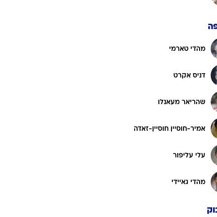
ה
מהדי טארמי
דניס אקרט
שהריאר מעאנלו
אמיר-חוסיין חוסיין-זאדה
עלי עליפור
מהדי גאיידי
וק