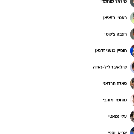
מילאד מוחמדי
רוגבי וקריקט
גולף
ראמין רזאיאן
ביליארד
תקצירים
רוזבה צ'שמי
חוסיין כנעני זדגאן
שוג'אע חליל-זאדה
סאלח חרדאני
מוחמד מוהבי
עלי נמאטי
אריא יוספי