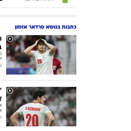
כתבות בנושא סרדאר אזמון
ס
ב
ס
ל
עודכן
"
א
א
נמ
/2026