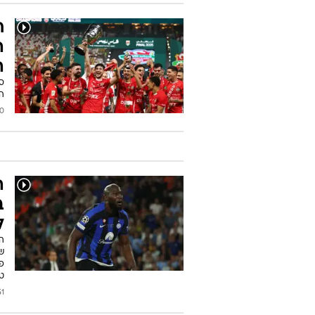
ח
ה
ה
ס
ה
2025
ב
ל
ה
של
פ
טי
2023