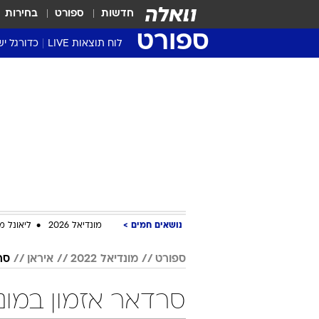
חדשות
ספורט
בחירות
ספורט
לוח תוצאות LIVE
כדורגל יש
ליגת העל Winner
סטט' ליגת
גביע המדי
גביע הטוט
שגרירים
נבחרות י
ליגה לאומ
ליגה א'
נושאים חמים
מונדיאל 2026
ליאונל מ
ספורט
מונדיאל 2022
איראן
סר
סרדאר אזמון במונדיאל 2022