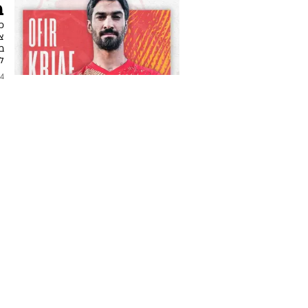
ב
כפ
צ
ב
ל
2025