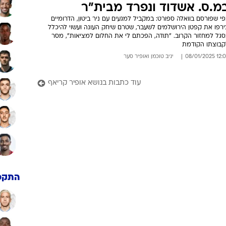
מ.ס. אשדוד ונפרד מבית"ר
י שפורסם בוואלה ספורט: במקביל למגעים עם ניר ביטון, הדרומיים
ירפו את קפטן הירושלמים לשעבר, שטרם שיחק העונה ועשוי להיכלל
סגל למחזור הקרוב. "תודה, הפכתם לי את החלום למציאות", מסר
קבוצתו הקודמת
12:04 08/01/
יניב טוכמן
ו
אופיר סער
עוד כתבות בנושא אופיר קריאף
התקפ