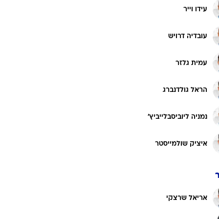
עידו וייר
עובדיה דרויש
עמית גלזר
הראל גולדנברג
נמניה ליוביסבלייביץ'
איציק שולמייסטר
אריאל שרצקי