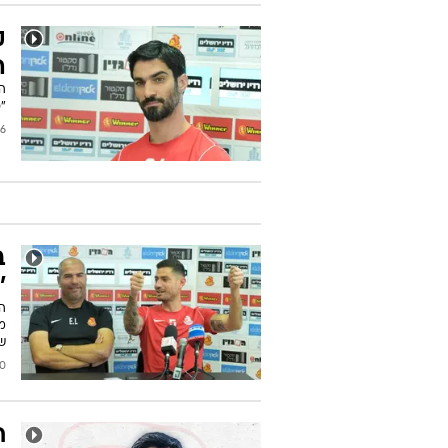
ק
ה
הק
"כ
2025
ב
'
הב
מ
ש
/2025
ח