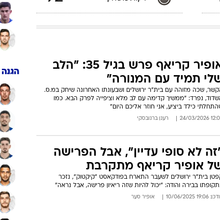
אופיר קריאף פרש בגיל 35: "הלב
הגנה
לי תמיד עם המנורה"
קשר, שכה מזוהה עם בית"ר ירושלים ושבעונתו האחרונה שיחק במ.ס.
שדוד, נפרד: "ממשיך קדימה עם לב מלא וציפייה לפרק הבא. כמו
תחלתי כילד ביציע, אני חוזר אליכם היום"
12:05 24/03/
רענן ברנובסקי
זה לא סופי עדיין", אבל הפרישה
ל אופיר קריאף מתקרבת
פטן בית"ר ירושלים לשעבר התארח בפודקאסט "קיקטוק", נזכר
קופתו בבירה והודה: "יכול להיות שזה ריאיון פרישה, אבל נראה"
: 19:06 10/06/2025
אופיר סער