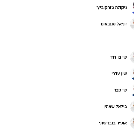
רוגבי וקריקט
ניקולה ג'ורקוביץ'
גולף
ביליארד
דניאל טננבאום
תקצירים
שי בן דוד
שון עדרי
שי סבח
בילאל שאהין
אופיר בנבנישתי