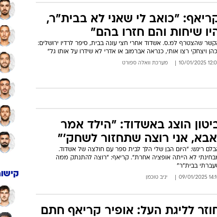
ריאף: "כואב לי שאני לא בבית"ר,
יו שיחות והם חזרו בהם"
שר שהצטרף למ.ס. אשדוד אחרי חצי עונה בבית, סיפר לרדיו ירושלים:
הן ויצחקי רצו אותי, כנראה אברמוב או אדרי לא שידרו על אותו גל"
12:06 10/01/
מערכת וואלה ספורט
יטון הוצג באשדוד: "הילד אמר
אבא, אני רוצה שתחזור לשחק'"
לם ריגש: "היום הבן שלי הלך לבית ספר עם חולצה של אשדוד.
בחינתי לא הייתה אופציה אחרת". קריאף: "רוצה להתנתק ממה
עברתי בבית"ר"
קישור
14:10 09/01
יניב טוכמן
וזר לליגת העל: אופיר קריאף חתם