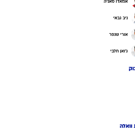
אמאדו סאניה
ניב גבאי
אורי שנפר
ג'ואן חלבי
וק
 וואלה