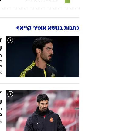
כתבות בנושא אופיר קריאף
ש
ה
א
שה
2026
"
ש
ק
בת
עודכן