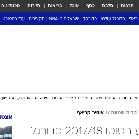
תרבות
סלבס
כסף
אוכל
בריאות
תיירות
טכנולוגיה
ראלי
כדורגל עולמי
כדורסל
ישראלים ב-NBA
תקצירים
עוד בספורט
ליגה אנגלית
ליגת העל
דני אבדיה
מונדיאל 2026
 העל
ליגה ספרדית
דאבל דריבל
NBA
נה
ליגה איטלקית
יורוליג וכדורסל אירופי
טבלאות
ו
ליגה גרמנית
ליגה לאומית
פודקאסטים
ליגה צרפתית
נבחרות ישראל בכדורסל
מסכמים מחזור
שראל
ליגת האלופות
כדורסל נשים
אבא של שבת
ית
הליגה האירופית
מעל הטבעת
דרום אמריקה
סערה בממלכה
סי
ספרד
ארגנטינה
מכבי תל אביב
מכבי חיפה
באר שבע
הפועל 
טניס
י קרית שמונה
אופיר קריאף
טראש טוק
אצטדי
ספורט אמריקא
2017 כדורגל
פוקר