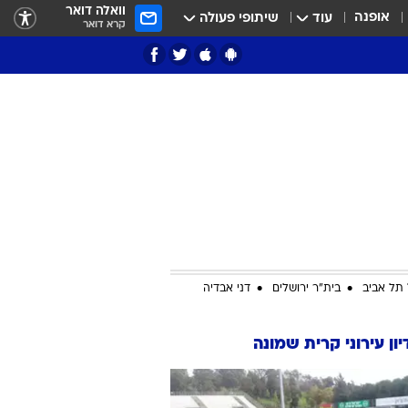
וואלה דואר
אופנה
עוד
שיתופי פעולה
קרא דואר
ציון 3
דאבל דריבל
תל אביב
בית"ר ירושלים
דני אבדיה
ון עירוני קרית שמונה
י