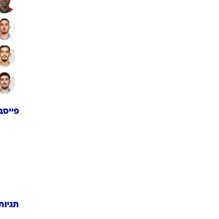
פייסב
תגיות