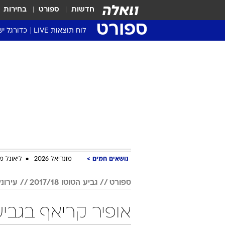
חדשות
ספורט
בחירות
ספורט
לוח תוצאות LIVE
כדורגל יש
ליגת העל Winner
סטט' ליגת
גביע המדי
גביע הטוט
שגרירים
נבחרות י
ליגה לאומ
ליגה א'
נושאים חמים
מונדיאל 2026
ליאונל מ
ספורט
גביע הטוטו 2017/18
עירונ
אופיר קריאף בגביע הטוטו /18