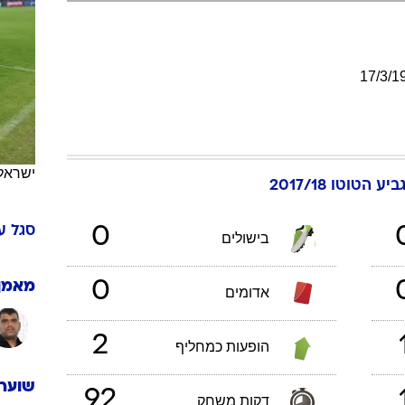
ענפים נוספים
לוח שידורים
החידה של ספור
17
/
3
/
1
ארכיון מדורים
כתבו לנו
ישראל
ביע הטוטו 2017/18
סגל
ע
0
בישולים
0
מאמן
אדומים
2
הופעות כמחליף
שוערי
92
דקות משחק