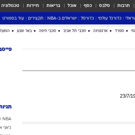
תרבות
סלבס
כסף
אוכל
בריאות
תיירות
טכנולוגיה
ראלי
כדורגל עולמי
כדורסל
ישראלים ב-NBA
תקצירים
עוד בספורט
ליגה אנגלית
ליגת העל
דני אבדיה
מונדיאל 2026
סי
ספרד
ארגנטינה
מכבי תל אביב
מכבי חיפה
באר שבע
הפועל 
 העל
ליגה ספרדית
דאבל דריבל
NBA
נה
ליגה איטלקית
יורוליג וכדורסל אירופי
טבלאות
פייסב
ו
ליגה גרמנית
ליגה לאומית
פודקאסטים
ליגה צרפתית
נבחרות ישראל בכדורסל
מסכמים מחזור
שראל
ליגת האלופות
כדורסל נשים
אבא של שבת
ית
הליגה האירופית
מעל הטבעת
דרום אמריקה
סערה בממלכה
23
/
7
/
1
טניס
תגיות
טראש טוק
NBA
א
ספורט אמריקא
ג'אני א
פוקר