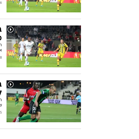
2013
ב
מ
ה
את
/2013
ב
ל
ה
ש
2012