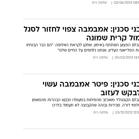
08:16 02/06/
שלמה וייס
ני סכנין: אמבמבה צפוי לחזור לסגל
ול קרית שמונה
בלם הפצוע השתתף באימון. שחקן לקראת האלופה: "הם כבר הבטיחו
 הפלייאוף העליון. אנחנו נלחמים על החיים שלנו"
14:18 05/03
שלמה וייס
ני סכנין: פיטר אמבמבה עשוי
בקש לעזוב
בלם הקונגולזי מאוכזב מהפיחות במעמדו ויבקש הבהרות מהמאמן
לומי דורה. סבירות גבוהה שהקבוצה לא תעמוד בדרכו
12:55 03/12/
שלמה וייס