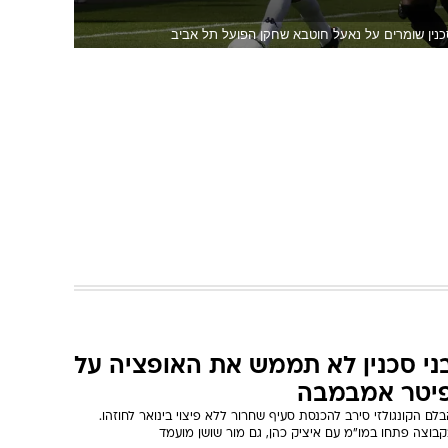
נין שומרים על נאעל חוטבא שחקן הפועל תל אביב
ני סכנין לא תממש את האופציה על
יטר אמבמבה
לם הקונגולזי סירב להכנסת סעיף שחרור ללא פיצוי בינואר לחוזהו.
קבוצה פתחו במו"מ עם איציק כהן, גם מור שושן מועמד