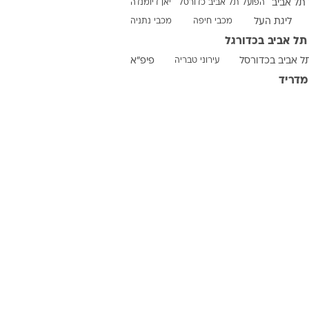
תל אביב
הפועל תל אביב כדורסל
יאן דיומנדה
ליגת העל
מכבי חיפה
מכבי נתניה
תל אביב בכדורגל
ט1
ל אביב בכדורסל
עירוני טבריה
פיפ"א
מחוץ לקווים
מדריד
4-4-2
משרד החוץ
רץ על הקווים
ספורט בחקירה
סוגרים שנה
מונדיאל 2014
בראש ובראשונה
אליפות אפריקה 2015
יורו צעירות 2013
לונדון 2012
יורו 2012