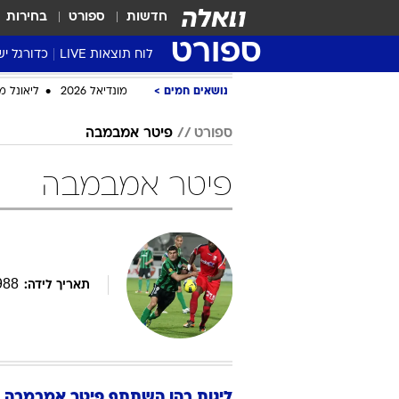
חדשות
ספורט
בחירות
ספורט
לוח תוצאות LIVE
כדורגל יש
ליגת העל Winner
נושאים חמים
מונדיאל 2026
ליאונל מ
סטט' ליגת
ספורט
פיטר אמבמבה
גביע המדי
גביע הטוט
פיטר אמבמבה
שגרירים
נבחרות י
ליגה לאומ
ליגה א'
988
תאריך לידה:
ליגות בהן השתתף
פיטר
אמבמבה