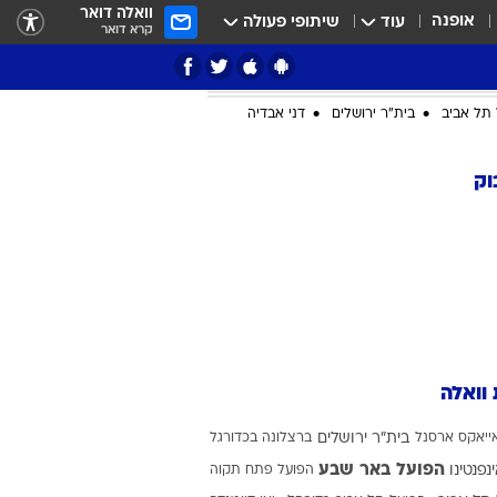
וואלה דואר
אופנה
עוד
שיתופי פעולה
קרא דואר
תל אביב
בית"ר ירושלים
דני אבדיה
וק
ציון 3
דאבל דריבל
 וואלה
ייאקס
ארסנל
בית"ר ירושלים
ברצלונה בכדורגל
י
הפועל באר שבע
ינפנטינו
הפועל פתח תקוה