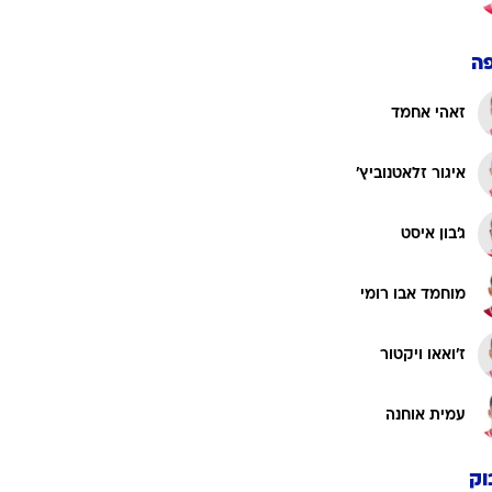
דן ביטון
חמודי כנעאן
איתי חזות
יואב קורן
ה
זאהי אחמד
איגור זלאטנוביץ'
ג'בון איסט