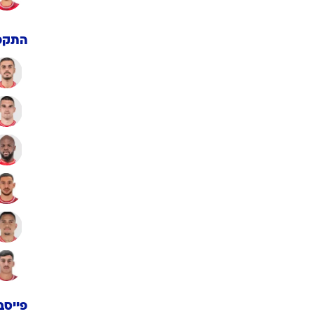
הורשע בהטרדה מינית, שוקל
שוב: "אין מניעה"
וטי מלכה, שהורשע בהטרדה מינית של שתי עובדות, סיפר בשיחה עם
וואלה! NEWS על כוונותיו, אך הוסיף: "עדיין אין החלטה". גורם בעיר: "חלק
התושבים חושב שמדובר בחוצפה ובעזות מצח"
05:42 27/06/
יניר יגנה
עוד כתבות בנושא מוטי מלכה
התקפ