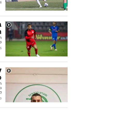
כתבות בנושא מוטי מלכה
מ
נ
ק
2022
ב
ה
ה
סכ
/2021