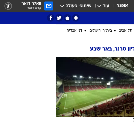
וואלה דואר
אופנה
עוד
שיתופי פעולה
קרא דואר
ציון 3
דאבל דריבל
תל אביב
בית"ר ירושלים
דני אבדיה
ון טרנר, באר שבע
י