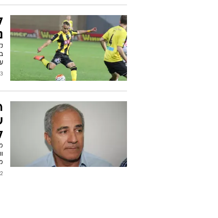
ל
כ
הב
ק
2018
נ
קב
על
2017
ר