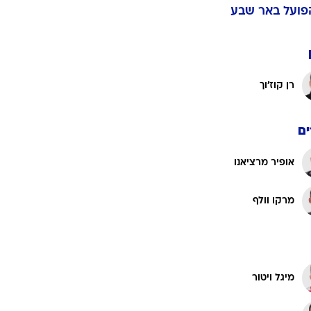
ט1
מחוץ לקווים
4-4-2
משרד החוץ
רץ על הקווים
ספורט בחקירה
פועל באר שבע
סוגרים שנה
מונדיאל 2014
בראש ובראשונה
רן קוז'וך
אליפות אפריקה 2015
יורו צעירות 2013
לונדון 2012
ם
יורו 2012