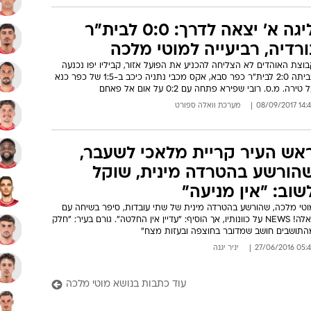
אומית: טל מכלוף חתם בהפועל
פר סבא, מוטי מלכה ברמת השרון
לם עזב את קבוצת נעוריו הפועל אשקלון ומחזיק באופציה לעונה
נוספת אם הירוקים יעלו לליגת העל, הקשר שכבש 17 שערים בהפועל כפר
נא מליגה א' חתם לשנתיים בקבוצה מהשרון
15:00 21/06/
מערכת וואלה ספורט
קישור
ליגה א' יצאה לדרך: 0:0 לבית"ר
ורדיה, רביעייה למוטי מלכה
וצת האוהדים לא הצליחה להכניע את הפועל אזור, קביליו יפו נכנעה
בביתה 2:0 לבית"ר כפר סבא, אקס מכבי נתניה כיכב ב-1:5 של כפר כנא
 טירה. מ.ס. רובי שפירא פתחה עם 0:2 על אום אל פאחם
14:43 08/09/
מערכת וואלה ספורט
אש העיר קריית מלאכי לשעבר,