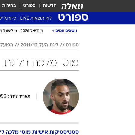
חדשות
ספורט
בחירות
ספורט
לוח תוצאות LIVE
כדורגל יש
ליגת העל Winner
סטט' ליגת
גביע המדי
גביע הטוט
שגרירים
נבחרות י
ליגה לאומ
ליגה א'
נושאים חמים
מונדיאל 2026
ליאונל מ
ספורט
ליגת העל 2011/12
הפועל 
מוטי מלכה בליגת העל 2011/12