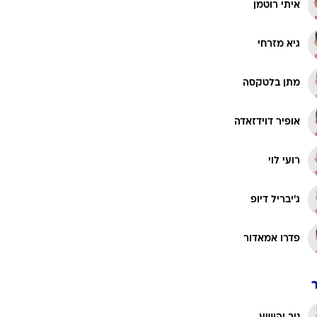
אופיר מרציאנו
רוגבי וקריקט
גולף
מרקו וולף
ביליארד
תקצירים
מיגל ויטור
איתי רוטמן
גיא מזרחי
מתן בלטקסה
אופיר דוידזאדה
רועי לוי