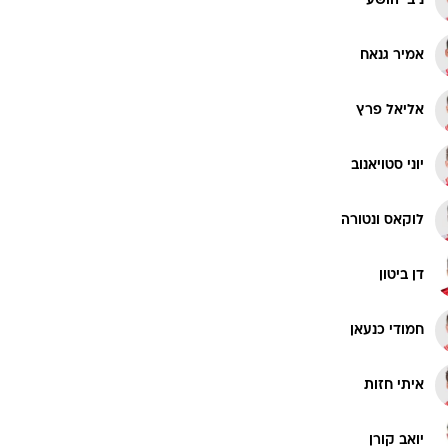
ג'יבריל דיופ
פדרו אמאדור
ניב יהושע
אמיר גנאח
אליאל פרץ
יוני סטויאנוב
לוקאס ונטורה