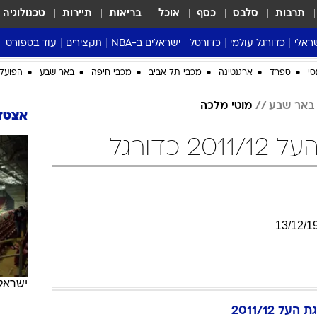
תרבות
סלבס
כסף
אוכל
בריאות
תיירות
טכנולוגיה
ראלי
כדורגל עולמי
כדורסל
ישראלים ב-NBA
תקצירים
עוד בספורט
ליגה אנגלית
ליגת העל
דני אבדיה
מונדיאל 2026
 העל
ליגה ספרדית
דאבל דריבל
NBA
נה
ליגה איטלקית
יורוליג וכדורסל אירופי
טבלאות
ו
ליגה גרמנית
ליגה לאומית
פודקאסטים
ליגה צרפתית
נבחרות ישראל בכדורסל
מסכמים מחזור
שראל
ליגת האלופות
כדורסל נשים
אבא של שבת
ית
הליגה האירופית
מעל הטבעת
דרום אמריקה
סערה בממלכה
סי
ספרד
ארגנטינה
מכבי תל אביב
מכבי חיפה
באר שבע
הפועל 
טניס
באר שבע
מוטי מלכה
טראש טוק
אצטדי
ספורט אמריקא
 כדורגל
פוקר