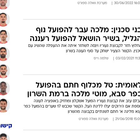
הגנה
וטי מלכה סיכם על שובו להפועל
וף הגליל: "חזרתי הביתה"
החלוץ בן ה-32 כבר הספיק לערוך אימון ראשון עם הקבוצה בה החל את
ריירת הבוגרים ואותה עזב באמצע העונה החולפת
16:08 30/06/
מערכת וואלה ספורט
ני סכנין: מלכה עבר להפועל נוף
גליל, בשיר הושאל להפועל רעננה
חלוץ חזר לקבוצת נעוריו וינסה לשחזר איתה את ההעפלה שהשיג עם
נין. הקשר הצעיר ישחק עד סוף העונה בשרון
11:35 03/02
שלמה וייס