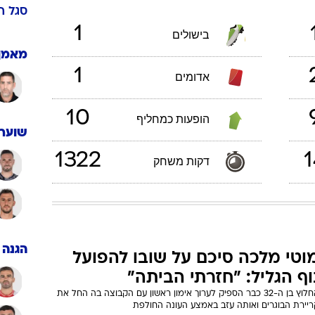
ענפים נוספים
לוח שידורים
החידה של ספור
13
/
12
/
1
ארכיון מדורים
כתבו לנו
ישראל
 העל 2011/12
סגל
ה
1
בישולים
מאמן
1
אדומים
10
הופעות כמחליף
שוערי
1322
1
דקות משחק