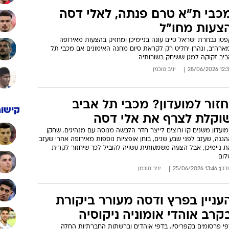
כבי ת"א טרם פנתה, לאלי דסה
צעות מחו"ל
טן נבחרת ישראל סיים עונה בניימיכן ומחזיק בהצעות מאירופה
מארה"ב, ונהרן יחליט רק לקראת סיום מחנה האימונים אם מכבי תל
ביב זקוקה למגן ששיחק בשורותיה
12:35 28/06/
יניב טוכמן
חזור למועדון? מכבי תל אביב
קישור
וקלת לצרף את אלי דסה
ועדון משנים קו ורוצים לייצר חדר הלבשה מנוסה עם מנהיגים. שחקן
גנה, שעזב לפני שבע שנים, בוחן אופציות נוספות מאירופה אחרי שעזב
 ניימיכן, אבל הצעה משמעותית עשויה להוביל לכך שיחזור לקרית
לום
: 13:46 25/06/2026
יניב טוכמן
עניין בפרץ ודסה מעורר ביקורת
קרב אוהדי אומוניה ניקוסיה
פי פרסומים בקפריסין, בדפי אוהדים וברשתות החברתיות החלה