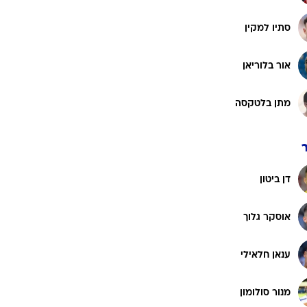
רוגבי וקריקט
גולף
סתיו למקין
ביליארד
אור בלוריאן
תקצירים
מתן בלטקסה
דן ביטון
אוסקר גלוך
ענאן חלאילי
מנור סולומון