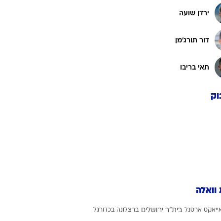
ירדן שועה
דור תורג'מן
תאי בריבו
וק
 וואלה
ייאקס
ארסנל
בית"ר ירושלים
ברצלונה בכדורגל