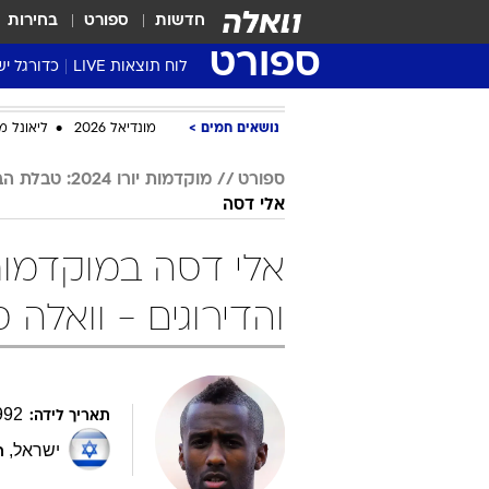
חדשות
ספורט
בחירות
ספורט
לוח תוצאות LIVE
כדורגל יש
ליגת העל Winner
נושאים חמים
מונדיאל 2026
ליאונל מ
סטט' ליגת
גביע המדי
ספורט
מוקדמות יורו 2024: טבלת הבתים והדירוגים - וואלה ספורט
אלי דסה
גביע הטוט
שגרירים
נבחרות י
ליגה לאומ
והדירוגים - וואלה 
ליגה א'
992
תאריך לידה:
ישראל
,
ת