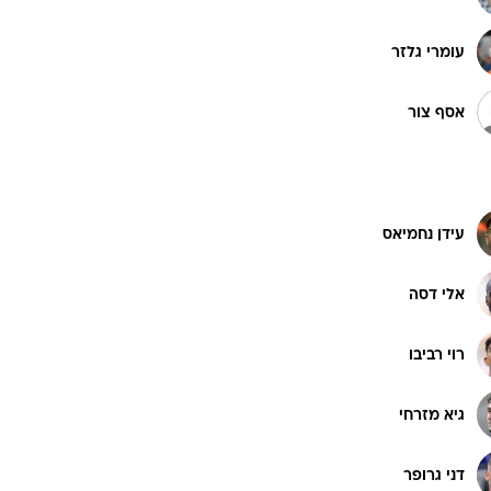
עומרי גלזר
ט1
מחוץ לקווים
אסף צור
4-4-2
משרד החוץ
רץ על הקווים
עידן נחמיאס
ספורט בחקירה
סוגרים שנה
אלי דסה
מונדיאל 2014
בראש ובראשונה
רוי רביבו
אליפות אפריקה 2015
יורו צעירות 2013
גיא מזרחי
לונדון 2012
יורו 2012
דני גרופר