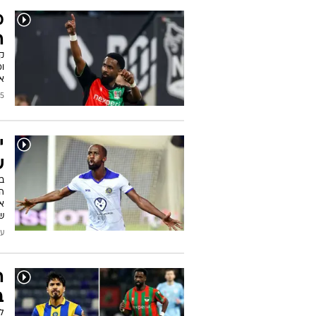
מ
ה
קפ
ו
א
2026
י
ש
במ
הה
את
ש
עודכן
ה
ב
ל