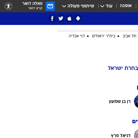
וואלה דואר
אופנה
עוד
שיתופי פעולה
קרא דואר
תל אביב
בית"ר ירושלים
דני אבדיה
ציון 3
דאבל דריבל
בחרת ישראל
רן בן שמעון
ם
י
דניאל פרץ