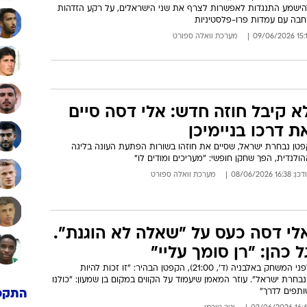
הישמע התנגדות לאפשרות לצרף את שני הישראלים, על רקע הזדהות
חבה עם עמדות פרו-פלסטיניות
15:17 09/06
מערכת וואלה ספורט
א קיבל חוזה חדש: אלי דסה סיים
ת דרכו בניימיכן
פטן נבחרת ישראל, שסיים את חוזהו בשורות הפתעת העונה בליגה
ולנדית, הפך שחקן חופשי: "מעריכים ומודים לו"
: 16:38 08/06/2026
מערכת וואלה ספורט
לי דסה כעס על "שאלה לא הוגנת".
ל כהן: "רן סומך עליי"
לפני המשחק באלבניה (ד', 21:00), הקפטן הבהיר: "זו זכות להיות
בחרת ישראל". עוזר המאמן שיעמוד על הקווים במקום בן שמעון: "כולנו
ותפים לדרך"
התקפ