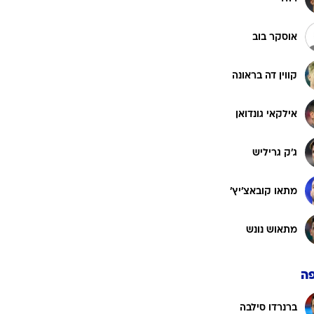
אוסקר בוב
קווין דה בראונה
אילקאי גונדואן
ג'ק גריליש
מתאו קובאצ'יץ'
מתאוש נונש
ה
ברנרדו סילבה