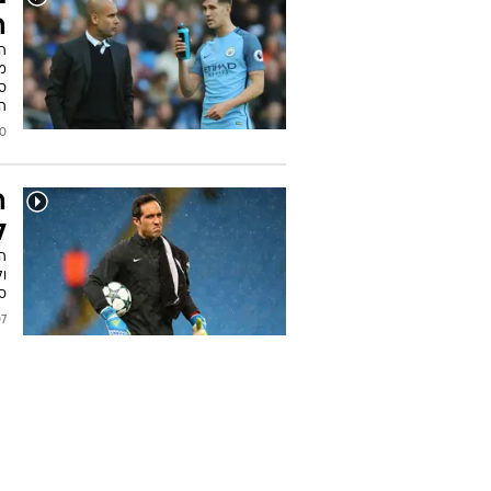
ה
ה
ה
2016
ל
הצ
ול
ס
2016