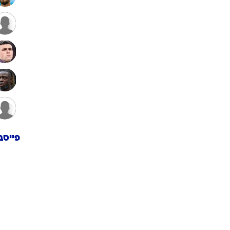
פייסב