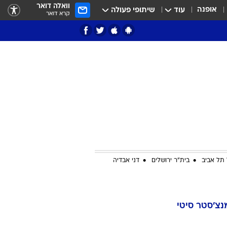
וואלה דואר
אופנה
עוד
שיתופי פעולה
קרא דואר
ציון 3
דאבל דריבל
תל אביב
בית"ר ירושלים
דני אבדיה
י
נצ'סטר סיטי