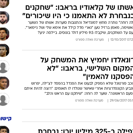
שתו של קלאודיו בראבו: "שחקנים
נבחרת לא התאמנו כי היו שיכורים"
לה רוחה" נותרה מחוץ למונדיאל והתגובות סוערות: אשתו של השוער
שימה, מאמן ברזיל טען "גארי מדל קילל את אימא שלי ושל ניימאר".
 על השחקנים, שיקבלו 9.5 מיליון דולר בונוסים. ביילסה יגיע?
07:29 12/10/
מערכת וואלה ספורט
ונאלדו יחמיץ את המשחק על
מקום השלישי, בראבו: "לא
פסקנו להאמין"
וכב פורטוגל שלא הספיק לבעוט את הפנדל בהפסד לצ'ילה, יפרוש
ביע הקונפדרציות אחרי שאישר שנולדו לו תאומים: "רוצה להיות איתם
פעם הראשונה". שוער לה רוחה: "שיחקנו עם הראש והלב"
05:17 29/06/
מערכת וואלה ספורט
קישור
נפילה ב-325 מיליון יורו: נבחרת