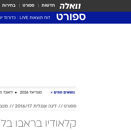
חדשות
ספורט
בחירות
ספורט
לוח תוצאות LIVE
כדורגל יש
ליגת העל Winner
סטט' ליגת
גביע המדי
גביע הטוט
שגרירים
נבחרות י
ליגה לאומ
ליגה א'
נושאים חמים
מונדיאל 2026
ליאונל מ
ספורט
ליגה אנגלית 2016/17
מנצ'