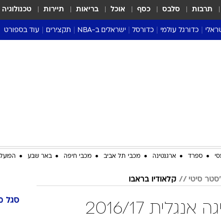
תרבות
סלבס
כסף
אוכל
בריאות
תיירות
טכנולוגיה
ראלי
כדורגל עולמי
כדורסל
ישראלים ב-NBA
תקצירים
עוד בספורט
ליגה אנגלית
ליגת העל
דני אבדיה
מונדיאל 2026
 העל
ליגה ספרדית
דאבל דריבל
NBA
נה
ליגה איטלקית
יורוליג וכדורסל אירופי
טבלאות
ו
ליגה גרמנית
ליגה לאומית
פודקאסטים
ליגה צרפתית
נבחרות ישראל בכדורסל
מסכמים מחזור
שראל
ליגת האלופות
כדורסל נשים
אבא של שבת
ית
הליגה האירופית
מעל הטבעת
דרום אמריקה
סערה בממלכה
סי
ספרד
ארגנטינה
מכבי תל אביב
מכבי חיפה
באר שבע
הפועל 
טניס
סטר סיטי
קלאודיו בראבו
טראש טוק
ספורט אמריקא
סגל
מ
קלאודיו בראבו בליגה אנגלית 2016/17
פוקר