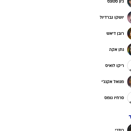
ג'ון סטונס
רוגבי וקריקט
גולף
יושקו גברדיול
ביליארד
תקצירים
רובן דיאש
נתן אקה
ריקו לואיס
מנואל אקנג'י
סרחיו גומס
רודרי