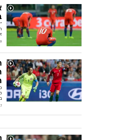
א
ב
"
הא
זעם
2017
ר
ה
ה
כ
מג
ב
2017