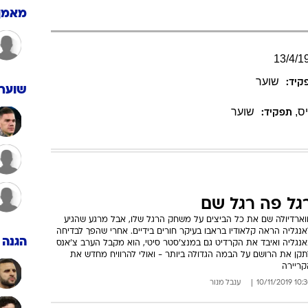
ענפים נוספים
מאמן
לוח שידורים
החידה של ספור
13
/
4
/
1
ארכיון מדורים
שוער
קיד:
כתבו לנו
שוערי
ס
,
שוער
תפקיד:
גל פה רגל שם
ווארדיולה שם את כל הביצים על משחק הרגל שלו, אבל מרגע שהגיע
נגליה הראה קלאודיו בראבו בעיקר חורים בידיים. אחרי שהפך לבדיחה
הגנה
אנגליה ואיבד את הקרדיט גם במנצ'סטר סיטי, הוא מקבל הערב צ'אנס
תקן את הרושם על הבמה הגדולה ביותר - ואולי להרוויח מחדש את
קריירה
10:30 10/11/
ענבל מנור