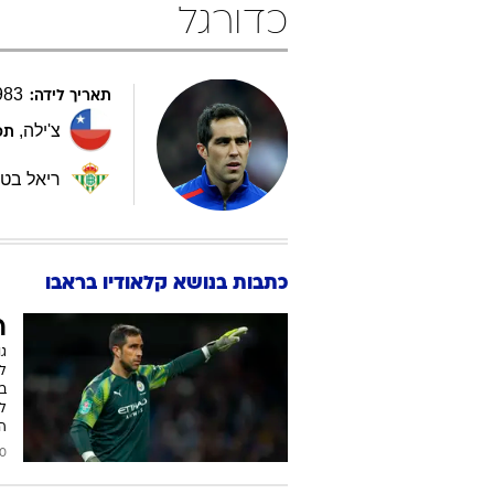
כדורגל
983
תאריך לידה:
צ'ילה
,
תפ
ריאל בטי
כתבות בנושא קלאודיו בראבו
ר
ג
לא
ב
ל
ה
2019