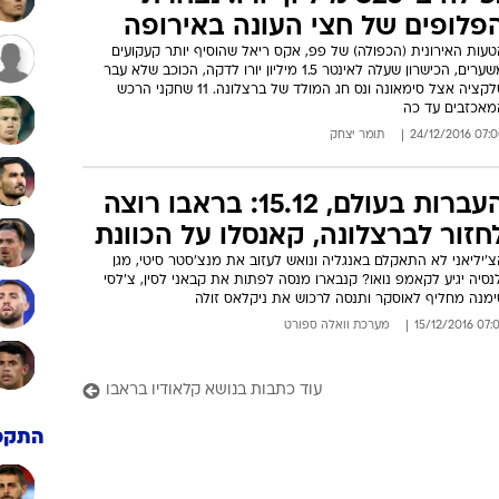
פלופים של חצי העונה באירופה
טעות האירונית (הכפולה) של פפ, אקס ריאל שהוסיף יותר קעקועים
משערים, הכישרון שעלה לאינטר 1.5 מיליון יורו לדקה, הכוכב שלא עבר
סלקציה אצל סימאונה ונס חג המולד של ברצלונה. 11 שחקני הרכש
מאכזבים עד כה
07:00 24/12/
תומר יצחק
העברות בעולם, 15.12: בראבו רוצה
חזור לברצלונה, קאנסלו על הכוונת
'יליאני לא התאקלם באנגליה ונואש לעזוב את מנצ'סטר סיטי, מגן
נסיה יגיע לקאמפ נואו? קנבארו מנסה לפתות את קבאני לסין, צ'לסי
ימנה מחליף לאוסקר ותנסה לרכוש את ניקלאס זולה
07:07 15/12/
מערכת וואלה ספורט
עוד כתבות בנושא קלאודיו בראבו
התקפ