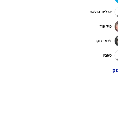
ארלינג הולאנד
פיל פודן
ז'רמי דוקו
סאביו
וק