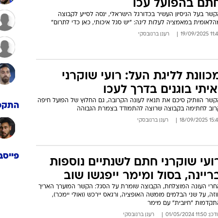
תם בהפועל עכו
שר בעל הניסיון העשיר בכדורגל הישראלי, ינסה לסייע לקבוצה
לאומית במאמציה לעלות ליגה: "יש סגל איכותי, כאן כדי לתרום"
11:44 19/09
רענן ברנובסקי
כוונת לליגת העל: רועי שוקרני
איתי בוגנים בדרך לעכו
קשר הוותיק סיכם את תנאיו לעונה הקרובה, גם החלוץ של הפועל חיפה
התקפ
רוב לחתימה בקבוצה שרוצה להתמודד בצמרת הגבוהה
15:42 18/09/
רענן ברנובסקי
פייסב
ועי שוקרני חתם לשנתיים נוספות
ריינה, בסול ומימר ייפגשו שוב
חרי העונה המוצלחת, הקבוצה שומרת על הסגל: הקשר המוערך האריך
זה, על שני הבלמים מומשה האופציה, ורגאס יירכש (ואולי יימכר),
תקדמות "חיובית" עם מימר
: 11:50 01/05/2024
רענן ברנובסקי