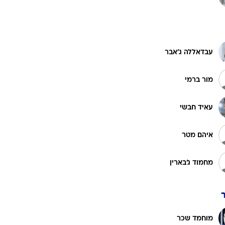
ט1
מחוץ לקווים
עבדאללה ג'אבר
4-4-2
משרד החוץ
מור ברמי
רץ על הקווים
עאיד חבשי
ספורט בחקירה
סוגרים שנה
איהם מטר
מונדיאל 2014
בראש ובראשונה
מחמוד ג'בארין
אליפות אפריקה 2015
יורו צעירות 2013
לונדון 2012
יורו 2012
מוחמד שכר