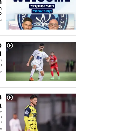
ח
הק
מה
/2025
מ
ו
ה
ק
2025
ר
ב
א
חו
ה
עודכן