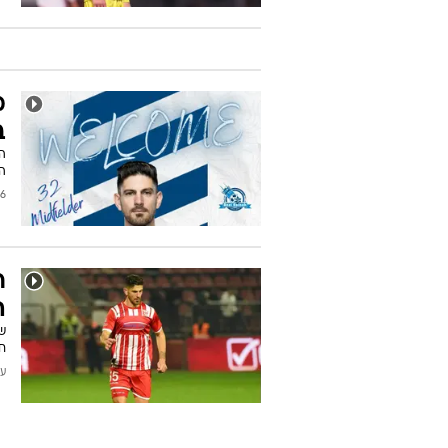
מ
ב
ה
2023
ר
ה
ח
עודכן