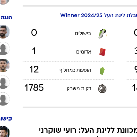
ענפים נוספים
לוח שידורים
לת ליגת העל Winner 2024/25
הגנה
החידה של ספור
ארכיון מדורים
0
בישולים
כתבו לנו
1
אדומים
12
הופעות כמחליף
1785
1
דקות משחק
קישור
כוונת לליגת העל: רועי שוקרני