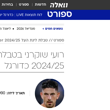
חדשות
ספורט
בחירות
ספורט
לוח תוצאות LIVE
כדורגל יש
ליגת העל Winner
נושאים חמים
מונדיאל 2026
ליאונל מ
סטט' ליגת
גביע המדי
ספורט
טבלת ליגת העל Winner 2024/25
גביע הטוט
שגרירים
נבחרות י
2024/25 כדורגל
ליגה לאומ
ליגה א'
990
תאריך לידה: