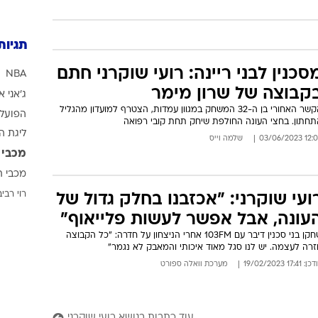
תגיות
סכנין לבני ריינה: רועי שוקרני חתם
NBA
קבוצה של שרון מימר
ג'אני א
הקשר האחורי בן ה-32 המשחק במגוון עמדות, הצטרף למועדון מהגליל
הפועל 
תחתון. בחצי העונה החולפת שיחק תחת קובי רפואה
ליגת ה
12:06 03/06/
שלמה וייס
מכבי 
מכבי ת
רוי רביב
ועי שוקרני: "אכזבנו בחלק גדול של
עונה, אבל אפשר לעשות פלייאוף"
שחקן בני סכנין דיבר עם 103FM אחרי הניצחון על חדרה: "כל הקבוצה
זרה לעצמה. יש לנו סגל מאוד איכותי והמאבק לא נגמר"
: 17:41 19/02/2023
מערכת וואלה ספורט
עוד כתבות בנושא רועי שוקרני