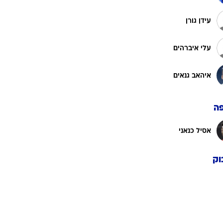
רוגבי וקריקט
גולף
עידן גורן
ביליארד
עלי איברהים
תקצירים
איהאב גנאים
ה
אסיל כנאני
וק