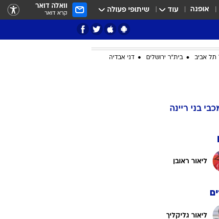
וואלה דואר
אופנה
עוד
שיתופי פעולה
קרא דואר
תל אביב
בית"ר ירושלים
דני אבדיה
ציון 3
דאבל דריבל
כבי בני ריינה
ליאור ראובן
ם
י
ליאור גליקליך