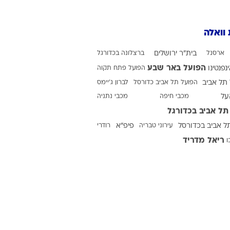
 וואלה
ארסנל
בית"ר ירושלים
ברצלונה בכדורגל
הפועל באר שבע
ינפנטינו
הפועל פתח תקוה
תל אביב
הפועל תל אביב כדורסל
לברון ג'יימס
על
מכבי חיפה
מכבי נתניה
תל אביב בכדורגל
ל אביב בכדורסל
עירוני טבריה
פיפ"א
רודרי
ריאל מדריד
ו