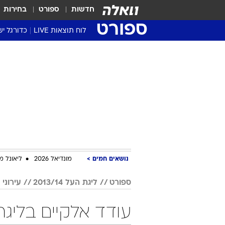
חדשות
ספורט
בחירות
ספורט
לוח תוצאות LIVE
כדורגל יש
ליגת העל Winner
סטט' ליגת
גביע המדי
גביע הטוט
שגרירים
נבחרות י
ליגה לאומ
ליגה א'
נושאים חמים
מונדיאל 2026
ליאונל מ
ספורט
ליגת העל 2013/14
עירוני
עודד אלקיים בליגת העל 13/14