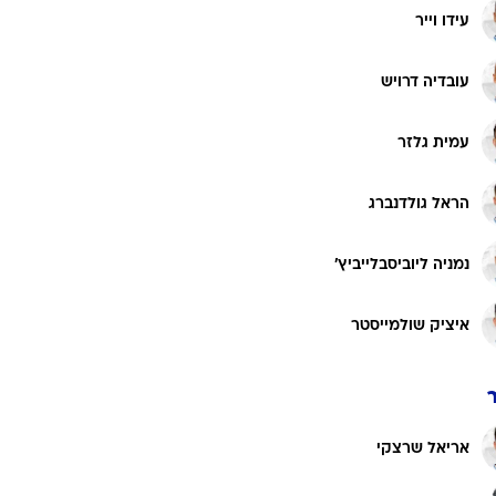
עידו וייר
עובדיה דרויש
עמית גלזר
הראל גולדנברג
נמניה ליוביסבלייביץ'
איציק שולמייסטר
אריאל שרצקי