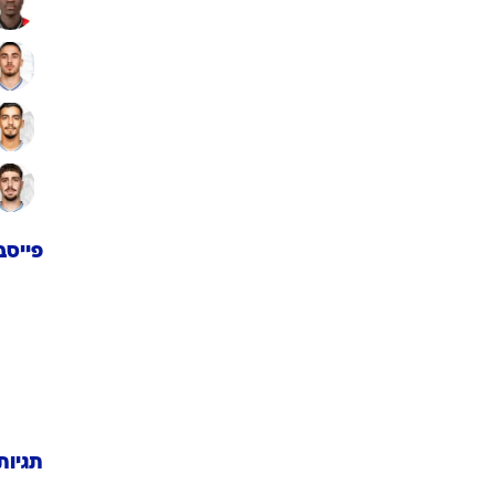
פייסב
תגיות