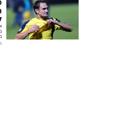
מ
ה
ל
א
בק
2015