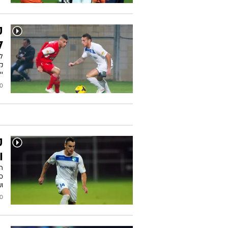
ק
ל
לא
קב
יי
2015
ק
ו
ה
סט
ו
2015