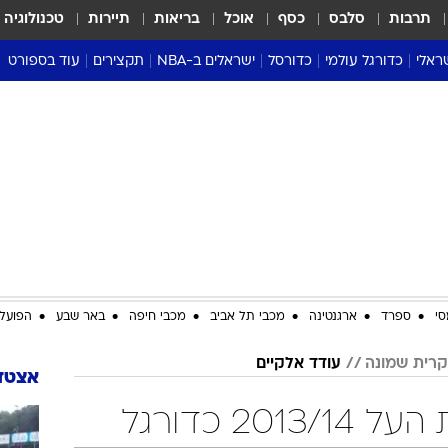
תרבות
סלבס
כסף
אוכל
בריאות
תיירות
טכנולוגיה
ראלי
כדורגל עולמי
כדורסל
ישראלים ב-NBA
תקצירים
עוד בספורט
ליגה אנגלית
ליגת העל
דני אבדיה
מונדיאל 2026
 העל
ליגה ספרדית
דאבל דריבל
NBA
נה
ליגה איטלקית
יורוליג וכדורסל אירופי
טבלאות
ו
ליגה גרמנית
ליגה לאומית
פודקאסטים
ליגה צרפתית
נבחרות ישראל בכדורסל
מסכמים מחזור
שראל
ליגת האלופות
כדורסל נשים
אבא של שבת
ית
הליגה האירופית
מעל הטבעת
דרום אמריקה
סערה בממלכה
סי
ספרד
ארגנטינה
מכבי תל אביב
מכבי חיפה
באר שבע
הפועל 
טניס
 קרית שמונה
עודד אלקיים
טראש טוק
אצטדי
ספורט אמריקא
20 כדורגל
פוקר