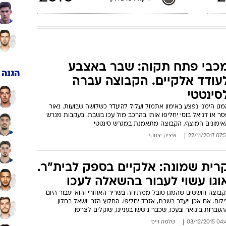
כבי פתח תקוה: שבר באצבע
הגנה
עודד אלקיים. הקבוצה עברה
סינטטי
גן הימני נפצע באימון אתמול ועלול להיעדר כשלושה שבועות. נאור
ר או דניאל בוסי יחליפו אותו בהרכב מול עכו בשבת. בעקבות מגרש
אימונים המוצף, הקבוצה מתאמנת במגרש סינטטי
07:53 22/11/
איציק יצחקי
רית שמונה: אלקיים בספק לבית"ר.
וגו עשוי לעבור בהשאלה לעכו
קבוצה חוששים שהמגן סובל ממתיחה בשריר האחורי והוא יעבור היום
לום. אם אכן ייעדר בשבת, אזרד יחליפו. החלוץ הזר יושאל בחלון
עברות בינואר ובעכו, שכבר גיששו בעניינו, שוקלים לצרפו
04:41 03/12/
שלמה וייס