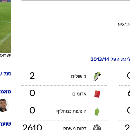
ענפים נוספים
לוח שידורים
החידה של ספור
9
/
2
/
1
ארכיון מדורים
כתבו לנו
ישראל
יגת העל 2013/14
סגל
ע
2
בישולים
0
מאמן
אדומים
0
הופעות כמחליף
שוערי
2610
2
דקות משחק