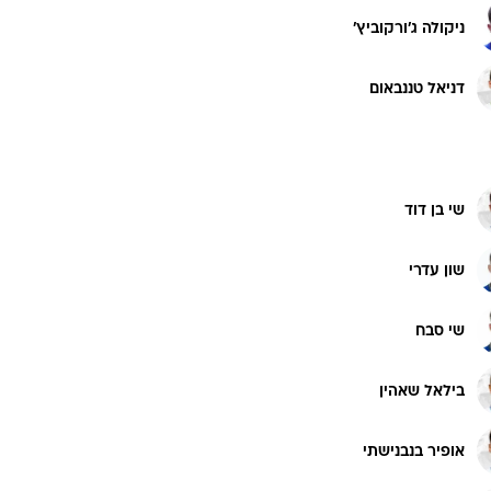
רוגבי וקריקט
ניקולה ג'ורקוביץ'
גולף
ביליארד
דניאל טננבאום
תקצירים
שי בן דוד
שון עדרי
שי סבח
בילאל שאהין
אופיר בנבנישתי