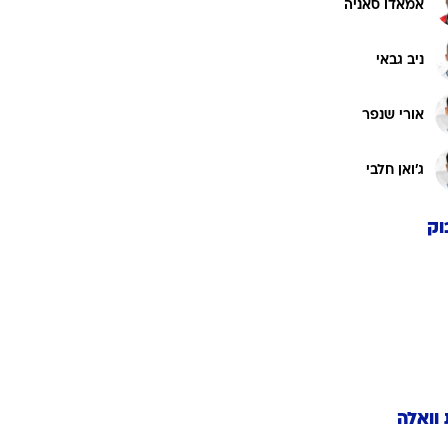
אמאדו סאניה
ניב גבאי
אורי שנפר
ג'ואן חלבי
וק
 וואלה