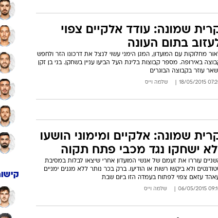
רית שמונה: עודד אלקיים צפוי
עזוב בתום העונה
ור מחלוקות עם המועדון, המגן הימני עשוי לנצל את דרכונו הזר ולחפש
וצה באירופה. מספר קבוצות בליגת העל הביעו עניין בשחקן. בני בן זקן
שאר עוזר בקבוצה הבוגרים
07:20 18/05/
שלמה וייס
רית שמונה: אלקיים ומימוני הושעו
לא ישחקו נגד מכבי פתח תקוה
שניים עוררו את זעמם של אנשי המועדון אחרי שיצאו לבלות במסיבת
ודנטים ולא ביקשו רשות או הודיעו. ברק בכר נותר ללא מגנים ימניים
קישור
עאהד עזאם צפוי לפתוח בעמדה הזו ביום שבת
09:10 06/05/
שלמה וייס