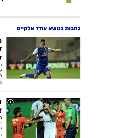
כתבות בנושא עודד אלקיים
מ
ל
ל
המ
פס
ה
2017
ק
א
ב
צי
הה
2015