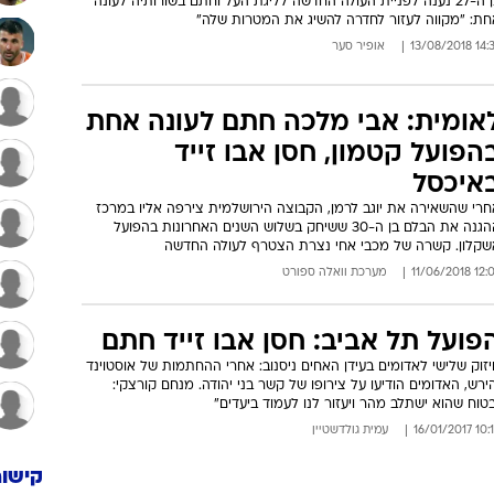
בן ה-27 נענה לפניית העולה החדשה לליגת העל וחתם בשורותיה לעונה
חת: "מקווה לעזור לחדרה להשיג את המטרות שלה"
14:37 13/08
אופיר סער
אומית: אבי מלכה חתם לעונה אחת
הפועל קטמון, חסן אבו זייד
איכסל
חרי שהשאירה את יוגב לרמן, הקבוצה הירושלמית צירפה אליו במרכז
ההגנה את הבלם בן ה-30 ששיחק בשלוש השנים האחרונות בהפועל
שקלון. קשרה של מכבי אחי נצרת הצטרף לעולה החדשה
12:07 11/06/
מערכת וואלה ספורט
פועל תל אביב: חסן אבו זייד חתם
זוק שלישי לאדומים בעידן האחים ניסנוב: אחרי ההחתמות של אוסטוינד
ירש, האדומים הודיעו על צירופו של קשר בני יהודה. מנחם קורצקי:
טוח שהוא ישתלב מהר ויעזור לנו לעמוד ביעדים"
10:16 16/01
עמית גולדשטיין
קישור