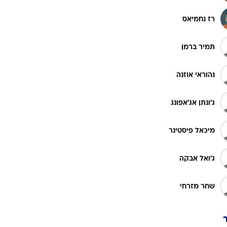
רוגבי וקריקט
רז נחמיאס
גולף
ביליארד
תמיר ברמן
תקצירים
נהוראי אוזנה
ג'ונתן אג'אפונג
מיכאל פיסטינר
ג'ואל אבקה
שחר מזרחי