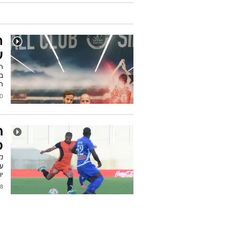
ה
ע
ה
בו
הת
2017
ח
ס
קש
ער
יו
2017