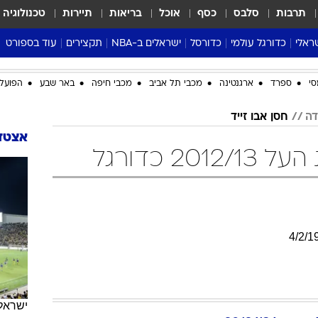
תרבות
סלבס
כסף
אוכל
בריאות
תיירות
טכנולוגיה
ראלי
כדורגל עולמי
כדורסל
ישראלים ב-NBA
תקצירים
עוד בספורט
ליגה אנגלית
ליגת העל
דני אבדיה
מונדיאל 2026
סי
ספרד
ארגנטינה
מכבי תל אביב
מכבי חיפה
באר שבע
הפועל 
 העל
ליגה ספרדית
דאבל דריבל
NBA
נה
ליגה איטלקית
יורוליג וכדורסל אירופי
טבלאות
דה
חסן אבו זייד
ו
ליגה גרמנית
ליגה לאומית
פודקאסטים
אצטדי
20 כדורגל
ליגה צרפתית
נבחרות ישראל בכדורסל
מסכמים מחזור
שראל
ליגת האלופות
כדורסל נשים
אבא של שבת
ית
הליגה האירופית
מעל הטבעת
דרום אמריקה
סערה בממלכה
4
/
2
/
1
טניס
טראש טוק
ספורט אמריקא
פוקר
ישראל