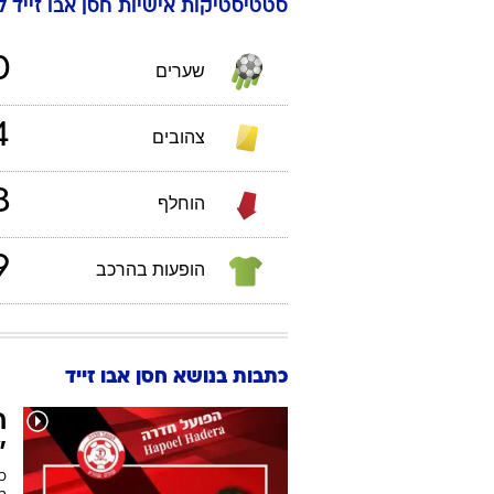
סטטיסטיקות אישיות
חסן
אבו זייד
לי
0
שערים
4
צהובים
8
הוחלף
9
הופעות בהרכב
כתבות בנושא חסן אבו זייד
ח
"
כ