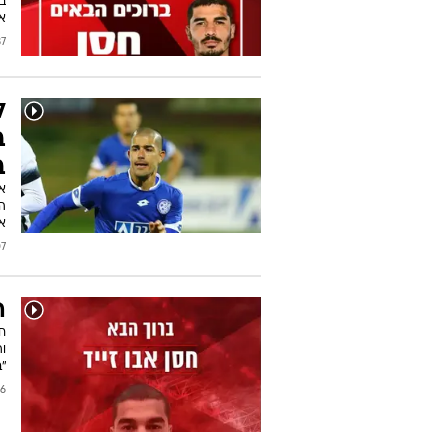
א
/2018
ל
ב
ב
א
א
2018
ה
חי
וה
"ב
/2017