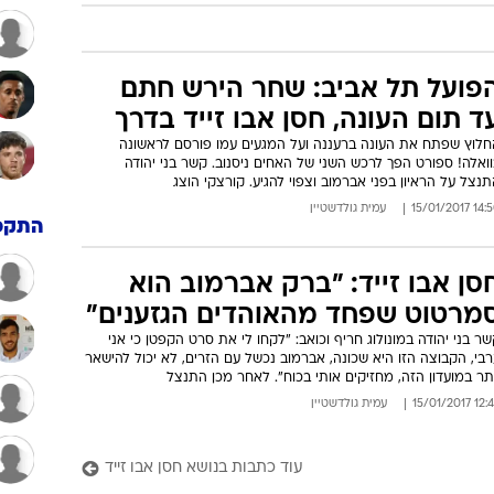
פועל תל אביב: שחר הירש חתם
ד תום העונה, חסן אבו זייד בדרך
חלוץ שפתח את העונה ברעננה ועל המגעים עמו פורסם לראשונה
ואלה! ספורט הפך לרכש השני של האחים ניסנוב. קשר בני יהודה
נצל על הראיון בפני אברמוב וצפוי להגיע. קורצקי הוצג
14:50 15/01/
עמית גולדשטיין
התקפ
סן אבו זייד: "ברק אברמוב הוא
מרטוט שפחד מהאוהדים הגזענים"
ר בני יהודה במונולוג חריף וכואב: "לקחו לי את סרט הקפטן כי אני
בי, הקבוצה הזו היא שכונה, אברמוב נכשל עם הזרים, לא יכול להישאר
תר במועדון הזה, מחזיקים אותי בכוח". לאחר מכן התנצל
12:48 15/01/
עמית גולדשטיין
עוד כתבות בנושא חסן אבו זייד