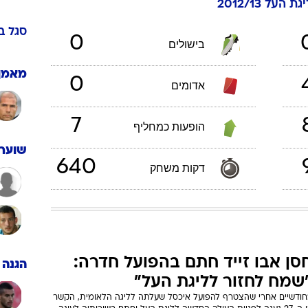
גת העל 2012/13
ענפים נוספים
לוח שידורים
סגל
ב
0
בישולים
החידה של ספור
ארכיון מדורים
מאמן
0
אדומים
כתבו לנו
7
הופעות כמחליף
שוערי
640
דקות משחק
סן אבו זייד חתם בהפועל חדרה:
הגנה
שמח לחזור לליגת העל"
חודשיים אחרי שהצטרף להפועל איכסל שעלתה לליגה הלאומית, הקשר