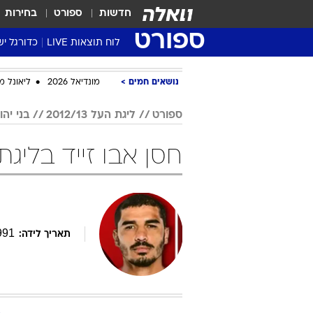
חדשות
ספורט
בחירות
ספורט
לוח תוצאות LIVE
כדורגל יש
ליגת העל Winner
נושאים חמים
מונדיאל 2026
ליאונל מ
סטט' ליגת
גביע המדי
ספורט
ליגת העל 2012/13
בני יהו
גביע הטוט
חסן אבו זייד בליגת העל 12/13
שגרירים
נבחרות י
ליגה לאומ
ליגה א'
991
תאריך לידה: