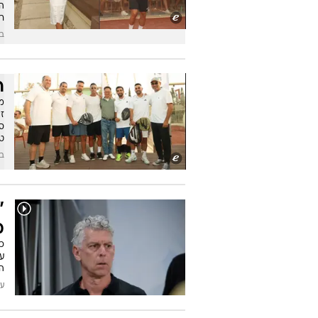
כתבות בנושא ערן זהבי
ע
ה
המ
ר
בש
ר
מנ
זה
טו
בש