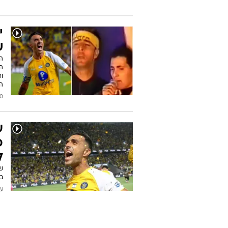
"
מ
הט
עודכן
י
ש
הו
ה
ור
ה
/2026