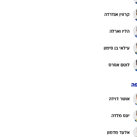
כריסטיאן בליץ'
דן גלזר
אורי עזו
איתמר נוי
קרווין אנדרדה
הליו וארלה
עילאי בן סימון
לוטם אסרס