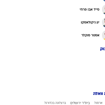
ה
אושר דוידה
יונס מלדה
אלעד מדמון
סייד אבו פרחי
יון ניקולאסקו
אסטר סוקלר
וק