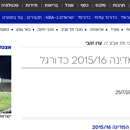
תרבות
סלבס
כסף
אוכל
בריאות
תיירות
טכנולוגיה
ראלי
כדורגל עולמי
כדורסל
ישראלים ב-NBA
תקצירים
עוד בספורט
ליגה אנגלית
ליגת העל
דני אבדיה
מונדיאל 2026
 העל
ליגה ספרדית
דאבל דריבל
NBA
נה
ליגה איטלקית
יורוליג וכדורסל אירופי
טבלאות
ו
ליגה גרמנית
ליגה לאומית
פודקאסטים
ליגה צרפתית
נבחרות ישראל בכדורסל
מסכמים מחזור
שראל
ליגת האלופות
כדורסל נשים
אבא של שבת
ית
הליגה האירופית
מעל הטבעת
דרום אמריקה
סערה בממלכה
סי
ספרד
ארגנטינה
מכבי תל אביב
מכבי חיפה
באר שבע
הפועל 
טניס
י תל אביב
ערן זהבי
טראש טוק
אצטדי
ספורט אמריקא
2 כדורגל
פוקר