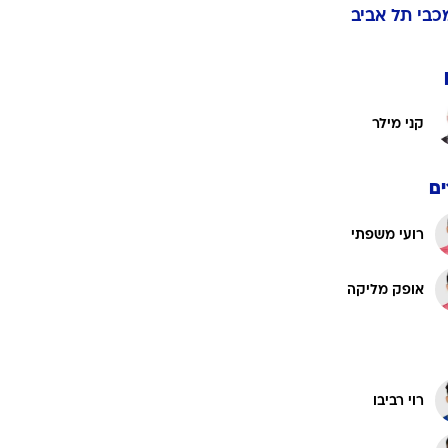
ט1
מחוץ לקווים
4-4-2
משרד החוץ
רץ על הקווים
ספורט בחקירה
כבי תל אביב
סוגרים שנה
מונדיאל 2014
בראש ובראשונה
קני מילר
אליפות אפריקה 2015
יורו צעירות 2013
לונדון 2012
ם
יורו 2012