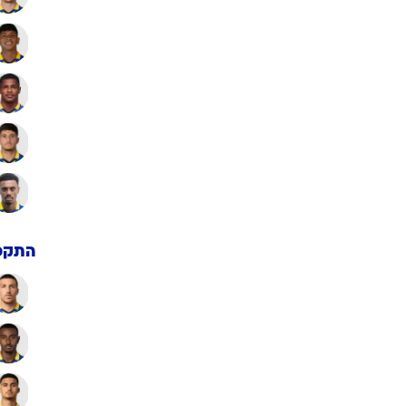
רן זהבי: "מחדל שמכבי ת"א
ספסה אליפות כזאת". ומי צריך
אמן?
שחקן העבר טען ב-103FM שאם הצהובים היו מצרפים את ג'בון איסט
נואר, הם היו זוכים בתואר. ומי יעמוד על הקווים? האזינו
: 05:15 15/05/2026
מערכת וואלה ספורט
עוד כתבות בנושא ערן זהבי