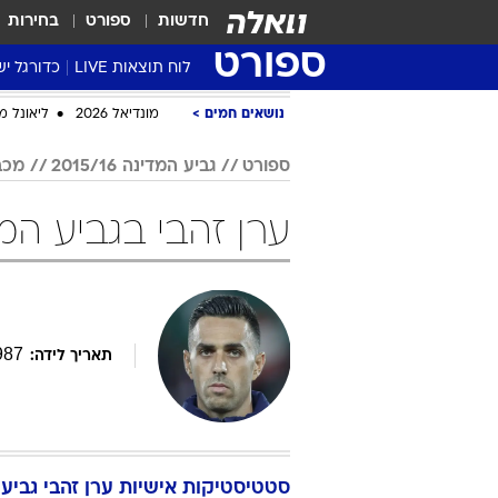
חדשות
ספורט
בחירות
ספורט
לוח תוצאות LIVE
כדורגל יש
ליגת העל Winner
סטט' ליגת
גביע המדי
גביע הטוט
שגרירים
נבחרות י
ליגה לאומ
ליגה א'
נושאים חמים
מונדיאל 2026
ליאונל מ
ספורט
גביע המדינה 2015/16
מכב
ערן זהבי בגביע המדינה 015/16