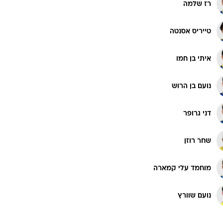
רועי משפתי
רוגבי וקריקט
גולף
אופק מליקה
ביליארד
תקצירים
רוי רביבו
רז שלמה
טייריס אסנטה
איתי בן חמו
נועם בן הרוש
דני גרופר