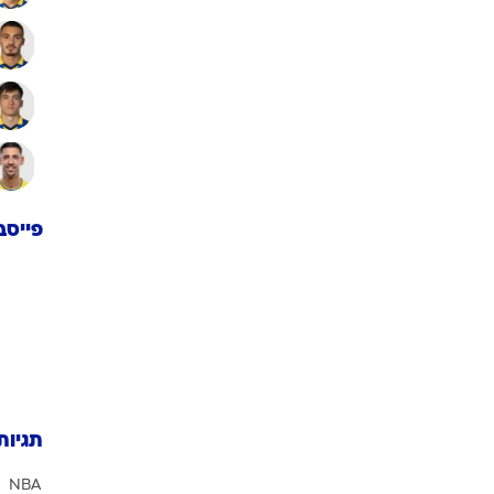
התקפ
פייסב