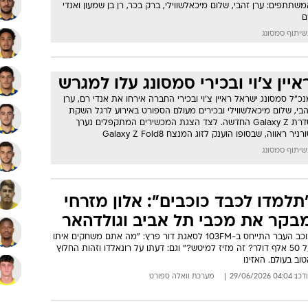
הגנה
רן זהבי נגד שלום מיכאלשווילי:
קרב על המכשיר החדש
כוכבי הספורט והבידור הגיעו להשקת סדרת Galaxy Z החדשה של
Samsung, ועלו למגרש כדי לנסות לזכות במכשיר המתקפל החדש. בין
שתתפים: ערן זהבי, שלום מיכאלשווילי, ברק בכר, רן בן שמעון ואנדי
ם
יתוף סמסונג
איין צ'וי ובכירי סמסונג עלו למגרש
כ"ל סמסונג ישראל ראיין צ'וי ובכירי החברה אירחו את אנדי רם, ערן
בי, שלום מיכאלשווילי ובכירים מעולם הספורט באירוע לרגל השקת
סדרת Galaxy Z החדשה. לצד הצגת המכשירים המתקפלים נערך
רניר ראווה, שבסופו הוענק לזוג המנצח Galaxy Z Fold8
יתוף סמסונג