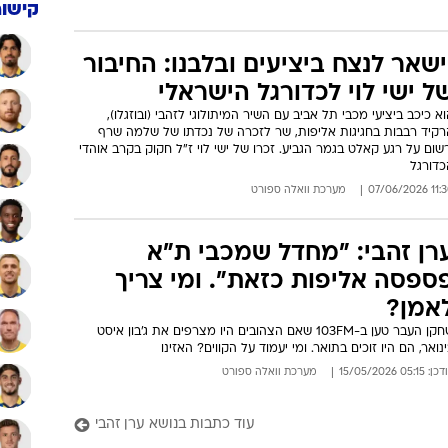
תלמדו לכבד כוכבים": אלון מזרחי
בקר את מכבי תל אביב וגולדהאר
כוכב העבר התייחס ב-103FM לסאגת דור פרץ: "מה אתם משחקים איתו
על 50 אלף דולר? זה מזיז למיטש?" וגם: דעתו על רונאלדו וזהות החלוץ
וב בעולם. האזינו
: 04:04 29/06/2026
מערכת וואלה ספורט
קישור
ישאר לנצח ביציעים ובלבנו: החיבור
ל ישי לוי לכדורגל הישראלי
א כיכב ביציעי מכבי תל אביב עם השיר המיתולוגי לזהבי (ובוזגלו),
רקיד רבבות בחגיגות אליפות, שר לזכרה של נכדתו של שלמה שרף
שום על רגע קאלט בגמר הגביע. זכרו של ישי לוי ז"ל חקוק בקרב אוהדי
כדורגל
11:30 07/06
מערכת וואלה ספורט