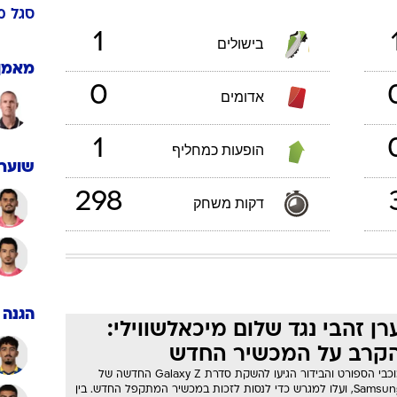
ענפים נוספים
לוח שידורים
החידה של ספור
25
/
7
/
1
ארכיון מדורים
כתבו לנו
ישראל
דינה 2015/16
סגל
מ
1
בישולים
מאמן
0
אדומים
1
הופעות כמחליף
שוערי
298
דקות משחק