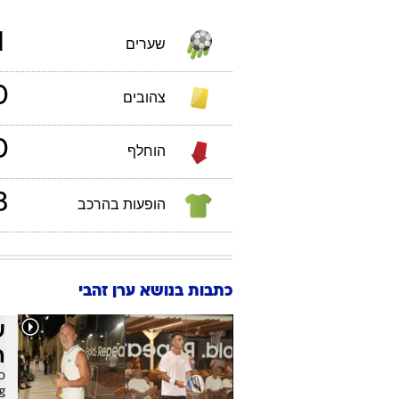
987
תאריך לידה:
סטטיסטיקות אישיות
ערן
זהבי
גביע המ
1
שערים
0
צהובים
0
הוחלף
3
הופעות בהרכב