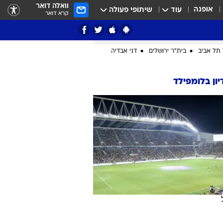
וואלה דואר
אופנה
עוד
שיתופי פעולה
קרא דואר
ציון 3
דאבל דריבל
תל אביב
בית"ר ירושלים
דני אבדיה
ון בלומפילד
י