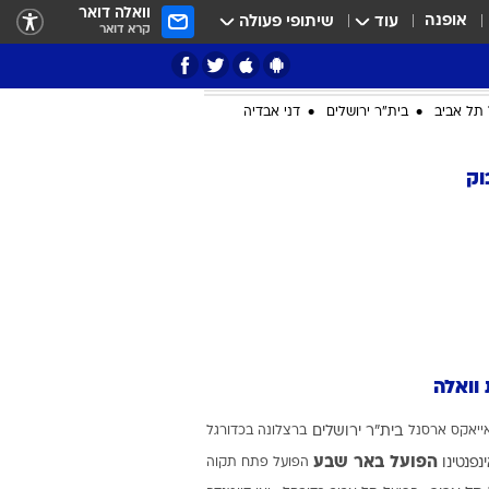
וואלה דואר
אופנה
עוד
שיתופי פעולה
קרא דואר
תל אביב
בית"ר ירושלים
דני אבדיה
וק
ציון 3
דאבל דריבל
 וואלה
ייאקס
ארסנל
בית"ר ירושלים
ברצלונה בכדורגל
י
הפועל באר שבע
ינפנטינו
הפועל פתח תקוה