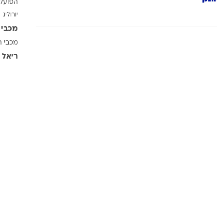
הפועל 
ענפים נוספים
יורוליג
לוח שידורים
מכבי 
החידה של ספור
מכבי ת
ארכיון מדורים
ריאל 
כתבו לנו