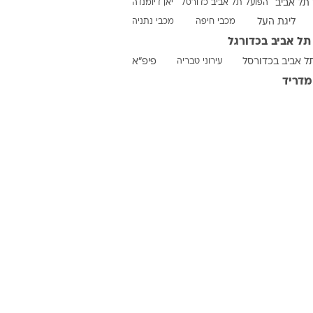
תל אביב
הפועל תל אביב כדורסל
יאן דיומנדה
ליגת העל
מכבי חיפה
מכבי נתניה
תל אביב בכדורגל
ט1
ל אביב בכדורסל
עירוני טבריה
פיפ"א
מחוץ לקווים
מדריד
4-4-2
משרד החוץ
רץ על הקווים
ספורט בחקירה
סוגרים שנה
מונדיאל 2014
בראש ובראשונה
אליפות אפריקה 2015
יורו צעירות 2013
לונדון 2012
יורו 2012