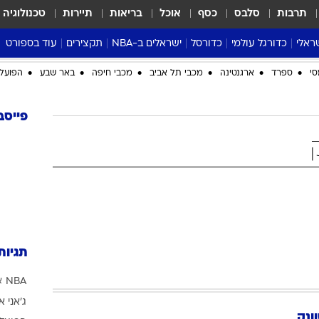
תרבות
סלבס
כסף
אוכל
בריאות
תיירות
טכנולוגיה
ראלי
כדורגל עולמי
כדורסל
ישראלים ב-NBA
תקצירים
עוד בספורט
ליגה אנגלית
ליגת העל
דני אבדיה
מונדיאל 2026
סי
ספרד
ארגנטינה
מכבי תל אביב
מכבי חיפה
באר שבע
הפועל 
 העל
ליגה ספרדית
דאבל דריבל
NBA
נה
ליגה איטלקית
יורוליג וכדורסל אירופי
טבלאות
פייסב
ו
ליגה גרמנית
ליגה לאומית
פודקאסטים
ליגה צרפתית
נבחרות ישראל בכדורסל
מסכמים מחזור
שראל
ליגת האלופות
כדורסל נשים
אבא של שבת
ית
הליגה האירופית
מעל הטבעת
דרום אמריקה
סערה בממלכה
טניס
תגיות
טראש טוק
NBA
א
ספורט אמריקא
ג'אני א
פוקר
ונק