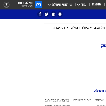
וואלה דואר
אופנה
עוד
שיתופי פעולה
קרא דואר
תל אביב
בית"ר ירושלים
דני אבדיה
ציון 3
וק
דאבל דריבל
 וואלה
י
ארסנל
בית"ר ירושלים
ברצלונה בכדורגל