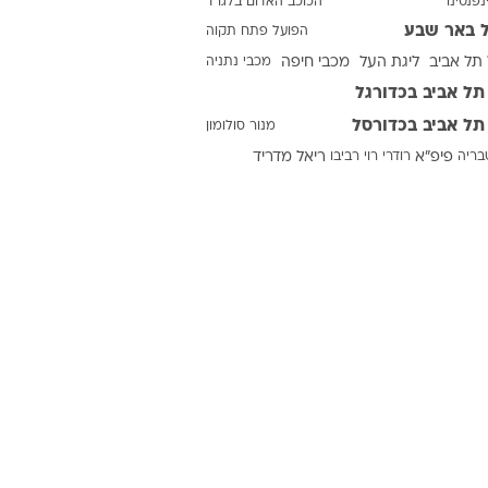
נפנטינו
הכוכב האדום בלגרד
 באר שבע
הפועל פתח תקוה
תל אביב
ליגת העל
מכבי חיפה
מכבי נתניה
ט1
תל אביב בכדורגל
מחוץ לקווים
תל אביב בכדורסל
מנור סולומון
4-4-2
טבריה
פיפ"א
רודרי
רוי רביבו
ריאל מדריד
משרד החוץ
רץ על הקווים
ספורט בחקירה
סוגרים שנה
מונדיאל 2014
בראש ובראשונה
אליפות אפריקה 2015
יורו צעירות 2013
לונדון 2012
יורו 2012