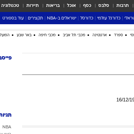
תרבות
סלבס
כסף
אוכל
בריאות
תיירות
טכנולוגיה
ראלי
כדורגל עולמי
כדורסל
ישראלים ב-NBA
תקצירים
עוד בספורט
ליגה אנגלית
ליגת העל
דני אבדיה
מונדיאל 2026
סי
ספרד
ארגנטינה
מכבי תל אביב
מכבי חיפה
באר שבע
הפועל 
 העל
ליגה ספרדית
דאבל דריבל
NBA
נה
ליגה איטלקית
יורוליג וכדורסל אירופי
טבלאות
ו
ליגה גרמנית
ליגה לאומית
פודקאסטים
פייסב
ליגה צרפתית
נבחרות ישראל בכדורסל
מסכמים מחזור
שראל
ליגת האלופות
כדורסל נשים
אבא של שבת
ית
הליגה האירופית
מעל הטבעת
דרום אמריקה
סערה בממלכה
16
/
12
/
1
טניס
טראש טוק
תגיות
ספורט אמריקא
NBA
פוקר