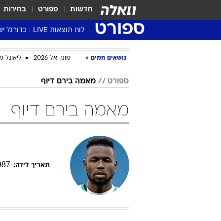
חדשות
ספורט
בחירות
ספורט
לוח תוצאות LIVE
כדורגל יש
ליגת העל Winner
נושאים חמים
מונדיאל 2026
ליאונל מ
סטט' ליגת
גביע המדי
ספורט
מאמה בירם דיוף
גביע הטוט
מאמה בירם דיוף
שגרירים
נבחרות י
ליגה לאומ
ליגה א'
987
תאריך לידה: