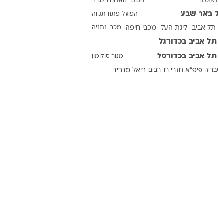
נפנטינו
הכוכב האדום בלגרד
 באר שבע
הפועל פתח תקוה
תל אביב
ליגת העל
מכבי חיפה
מכבי נתניה
ט1
תל אביב בכדורגל
מחוץ לקווים
תל אביב בכדורסל
מנור סולומון
4-4-2
טבריה
פיפ"א
רודרי
רוי רביבו
ריאל מדריד
משרד החוץ
רץ על הקווים
ספורט בחקירה
סוגרים שנה
מונדיאל 2014
בראש ובראשונה
אליפות אפריקה 2015
יורו צעירות 2013
לונדון 2012
יורו 2012