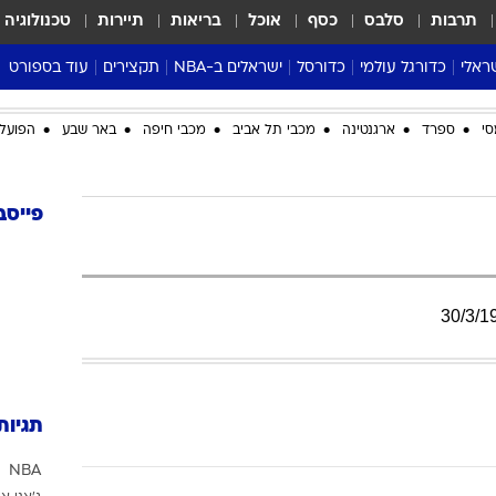
תרבות
סלבס
כסף
אוכל
בריאות
תיירות
טכנולוגיה
ראלי
כדורגל עולמי
כדורסל
ישראלים ב-NBA
תקצירים
עוד בספורט
ליגה אנגלית
ליגת העל
דני אבדיה
מונדיאל 2026
סי
ספרד
ארגנטינה
מכבי תל אביב
מכבי חיפה
באר שבע
הפועל 
 העל
ליגה ספרדית
דאבל דריבל
NBA
נה
ליגה איטלקית
יורוליג וכדורסל אירופי
טבלאות
ו
ליגה גרמנית
ליגה לאומית
פודקאסטים
פייסב
ליגה צרפתית
נבחרות ישראל בכדורסל
מסכמים מחזור
שראל
ליגת האלופות
כדורסל נשים
אבא של שבת
ית
הליגה האירופית
מעל הטבעת
30
/
3
/
1
דרום אמריקה
סערה בממלכה
טניס
טראש טוק
תגיות
ספורט אמריקא
NBA
פוקר