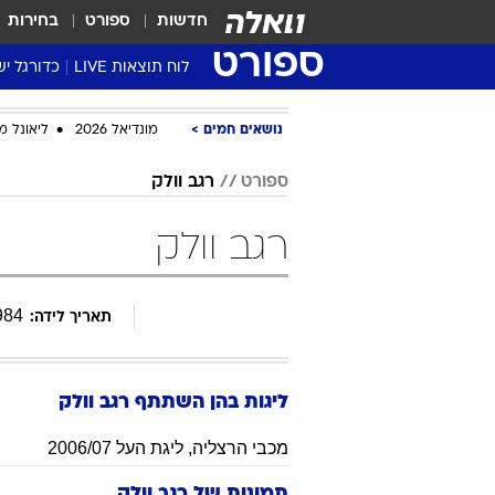
חדשות
ספורט
בחירות
ספורט
לוח תוצאות LIVE
כדורגל יש
ליגת העל Winner
נושאים חמים
מונדיאל 2026
ליאונל מ
סטט' ליגת
גביע המדי
ספורט
רגב וולק
גביע הטוט
רגב וולק
שגרירים
נבחרות י
ליגה לאומ
984
תאריך לידה:
ליגה א'
ליגות בהן השתתף
רגב
וולק
מכבי הרצליה
,
ליגת העל 2006/07
תמונות של
רגב וולק