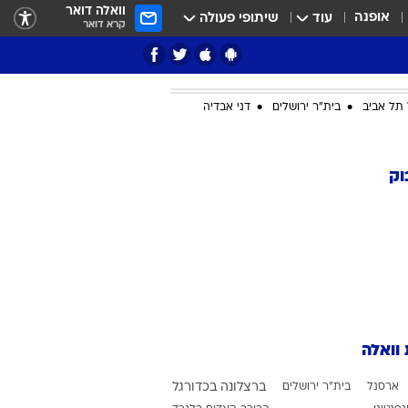
וואלה דואר
אופנה
עוד
שיתופי פעולה
קרא דואר
תל אביב
בית"ר ירושלים
דני אבדיה
ציון 3
וק
דאבל דריבל
 וואלה
י
ארסנל
בית"ר ירושלים
ברצלונה בכדורגל