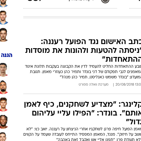
תב האישום נגד הפועל רעננה:
ניסתה להטעות ולהונות את מוסדות
הגנה
התאחדות"
ובע ההתאחדות החליט להעמיד לדין את הקבוצה בעקבות תלונת איגוד
אמנים לגבי תפקודם של דני בונדר ותמיר כהן כעוזרי מאמן. תגובת
מועדון: "בונדר משמש כאנליסט, תמיר כהן מנהל"
13:06 20/08/
מערכת וואלה ספורט
לינגר: "מצדיע לשחקנים, כיף לאמן
ותם". בונדר: "הפילו עליי עליהום
דול"
מן הפועל חיפה פרגן לשחקניו אחרי הניצחון על רעננה. יואב כץ: "לא
ושב על חיזוק". מנגד, המאמן המפסיד התייחס לעובדה שעמד על הקווים
לא תעודת פרו: "תפנו אליי אש ואקבל זאת באהבה"