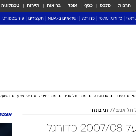
תרבות
סלבס
כסף
אוכל
בריאות
תיירות
טכנולוגיה
ראלי
כדורגל עולמי
כדורסל
ישראלים ב-NBA
תקצירים
עוד בספורט
ליגה אנגלית
ליגת העל
דני אבדיה
מונדיאל 2026
 העל
ליגה ספרדית
דאבל דריבל
NBA
נה
ליגה איטלקית
יורוליג וכדורסל אירופי
טבלאות
ו
ליגה גרמנית
ליגה לאומית
פודקאסטים
ליגה צרפתית
נבחרות ישראל בכדורסל
מסכמים מחזור
שראל
ליגת האלופות
כדורסל נשים
אבא של שבת
ית
הליגה האירופית
מעל הטבעת
דרום אמריקה
סערה בממלכה
סי
ספרד
ארגנטינה
מכבי תל אביב
מכבי חיפה
באר שבע
הפועל 
טניס
 תל אביב
דני בונדר
טראש טוק
אצטדי
ספורט אמריקא
דורגל
פוקר