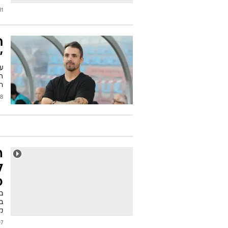
0/2017
ת
"
ע
הק
ר
2017
ה
ל
כ
ב
בר
ק
2017