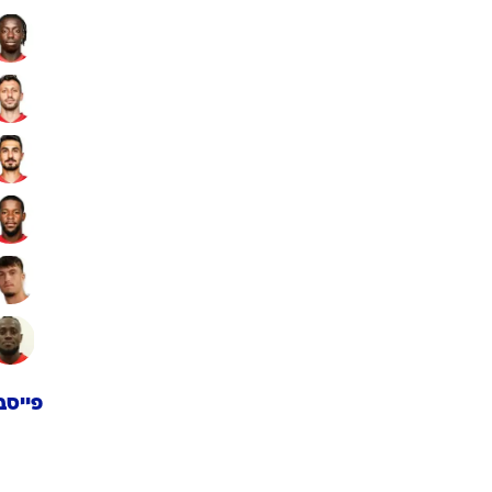
פייסב