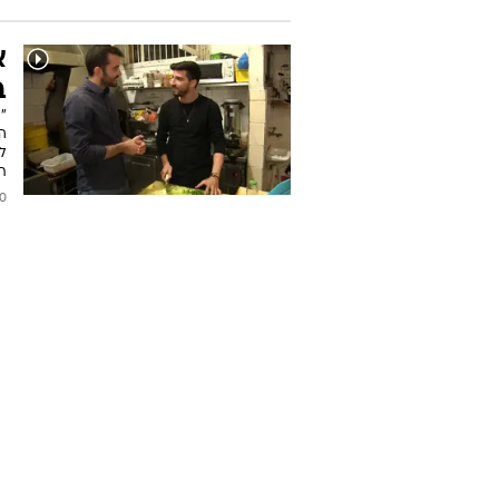
א
ב
"ה
לש
ת
2017