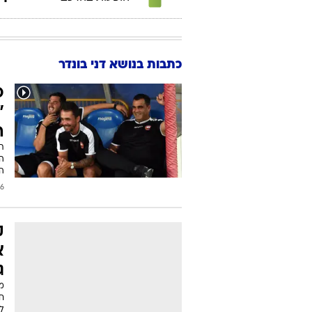
כתבות בנושא דני בונדר
כ
"
ה
ת
המ
ה
2018
ק
א
ג
מא
ח
ל