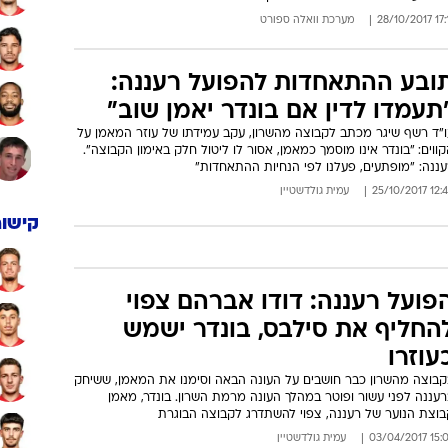
17:11 28/1
מערכת וואלה ספורט
ובע ההתאחדות להפועל רעננה:
תעמדו לדין אם בונדר יאמן שוב"
ו"ד רשף שיגר מכתב לקבוצה מהשרון, עקב עמידתו של עוזר המאמן על
ווים: "בונדר אינו מוסמך כמאמן, אסור לו ליטול חלק באימון הקבוצה".
עננה: "מופתעים, פעלנו לפי הנחיות ההתאחדות"
12:48 25/10/
עמית גולדשטיין
קישור
פועל רעננה: דודו אברהם צפוי
החליף את סילבס, בונדר ישמש
עוזרו
קבוצה מהשרון כבר חושבים על העונה הבאה וסימנו את המאמן, ששיחק
עננה לפני עשור ופוטר במהלך העונה מרמת השרון. בונדר, מאמן
בוצת הנוער של רעננה, צפוי להשתדרג לקבוצה הבוגרת
15:07 03/04/
עמית גולדשטיין