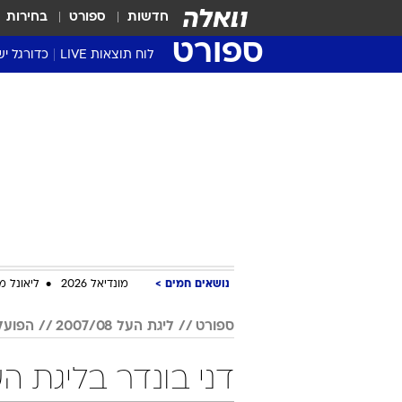
חדשות
ספורט
בחירות
ספורט
לוח תוצאות LIVE
כדורגל יש
ליגת העל Winner
סטט' ליגת
גביע המדי
גביע הטוט
שגרירים
נבחרות י
ליגה לאומ
ליגה א'
נושאים חמים
מונדיאל 2026
ליאונל מ
ספורט
ליגת העל 2007/08
הפועל
דני בונדר בליגת העל 2007/08 כ