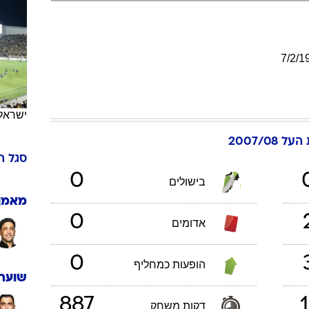
ענפים נוספים
לוח שידורים
החידה של ספור
7
/
2
/
1
ארכיון מדורים
כתבו לנו
ישראל
ל 2007/08
סגל
ה
0
בישולים
מאמן
0
אדומים
0
הופעות כמחליף
שוערי
887
1
דקות משחק