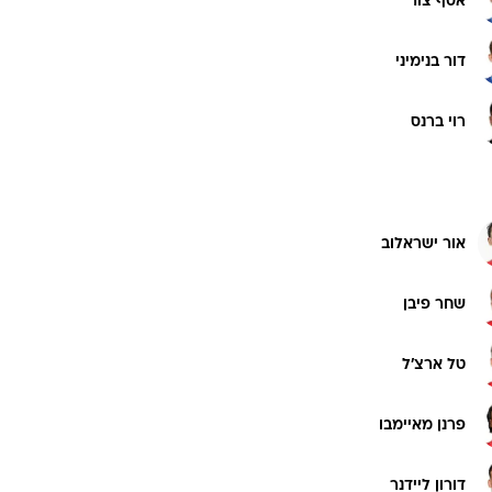
אסף צור
רוגבי וקריקט
גולף
דור בנימיני
ביליארד
תקצירים
רוי ברנס
אור ישראלוב
שחר פיבן
טל ארצ'ל
פרנן מאיימבו
דורון ליידנר