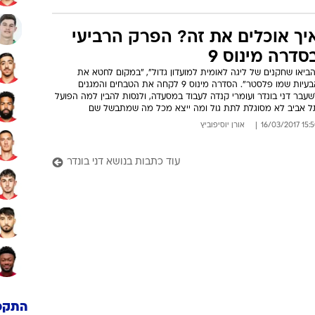
יך אוכלים את זה? הפרק הרביעי
סדרה מינוס 9
ביאו שחקנים של ליגה לאומית למועדון גדול", "במקום לחטא את
הבעיות שמו פלסטר". הסדרה מינוס 9 לקחה את הטבחים והמגנים
עבר דני בונדר ועומרי קנדה לעבוד במסעדה, ולנסות להבין למה הפועל
ל אביב לא מסוגלת לתת גול ומה ייצא מכל מה שמתבשל שם
15:50 16/03/
אורן יוסיפוביץ
עוד כתבות בנושא דני בונדר
התקפ