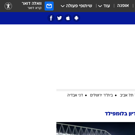
וואלה דואר
אופנה
עוד
שיתופי פעולה
קרא דואר
ציון 3
דאבל דריבל
תל אביב
בית"ר ירושלים
דני אבדיה
ון בלומפילד
י