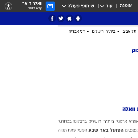
וואלה דואר
אופנה
עוד
שיתופי פעולה
קרא דואר
תל אביב
בית"ר ירושלים
דני אבדיה
וק
ציון 3
דאבל דריבל
 וואלה
ופ"א
ארסנל
בית"ר ירושלים
ברצלונה בכדורגל
י
הפועל באר שבע
ינפנטינו
הפועל פתח תקוה