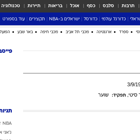
תרבות
סלבס
כסף
אוכל
בריאות
תיירות
טכנולוגיה
ראלי
כדורגל עולמי
כדורסל
ישראלים ב-NBA
תקצירים
עוד בספורט
ליגה אנגלית
ליגת העל
דני אבדיה
מונדיאל 2026
סי
ספרד
ארגנטינה
מכבי תל אביב
מכבי חיפה
באר שבע
הפועל 
 העל
ליגה ספרדית
דאבל דריבל
NBA
נה
ליגה איטלקית
יורוליג וכדורסל אירופי
טבלאות
פייסב
ו
ליגה גרמנית
ליגה לאומית
פודקאסטים
ליגה צרפתית
נבחרות ישראל בכדורסל
מסכמים מחזור
שראל
ליגת האלופות
כדורסל נשים
אבא של שבת
3
/
9
/
1
ית
הליגה האירופית
מעל הטבעת
סיטי
,
שוער
תפקיד:
דרום אמריקה
סערה בממלכה
טניס
תגיות
טראש טוק
NBA
א
ספורט אמריקא
ג'אני א
פוקר