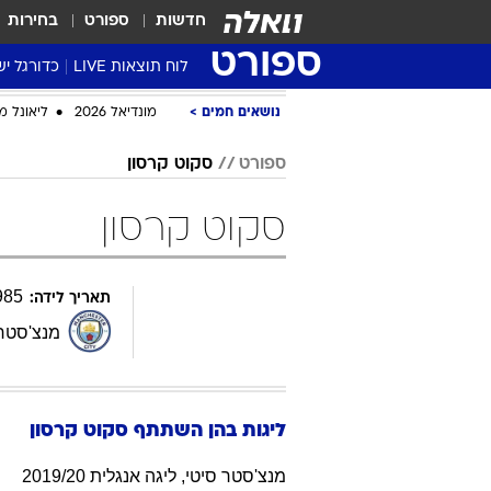
חדשות
ספורט
בחירות
ספורט
לוח תוצאות LIVE
כדורגל יש
ליגת העל Winner
נושאים חמים
מונדיאל 2026
ליאונל מ
סטט' ליגת
ספורט
סקוט קרסון
גביע המדי
גביע הטוט
סקוט קרסון
שגרירים
נבחרות י
985
תאריך לידה:
ליגה לאומ
מנצ'סטר 
ליגה א'
ליגות בהן השתתף
סקוט
קרסון
מנצ'סטר סיטי
,
ליגה אנגלית 2019/20