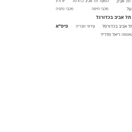
תל אביב
הפועל תל אביב כדורסל
יורוליג
על
מכבי חיפה
מכבי נתניה
תל אביב בכדורגל
ט1
פיפ"א
ל אביב בכדורסל
עירוני טבריה
מחוץ לקווים
אנגווה
ריאל מדריד
4-4-2
משרד החוץ
רץ על הקווים
ספורט בחקירה
סוגרים שנה
מונדיאל 2014
בראש ובראשונה
אליפות אפריקה 2015
יורו צעירות 2013
לונדון 2012
יורו 2012