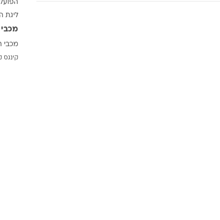
הפועל 
ענפים נוספים
ליגת ה
לוח שידורים
מכבי 
החידה של ספור
מכבי ת
ארכיון מדורים
קינגס ק
כתבו לנו