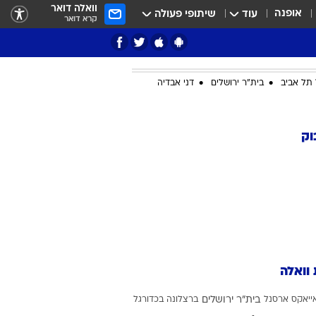
וואלה דואר
אופנה
עוד
שיתופי פעולה
קרא דואר
תל אביב
בית"ר ירושלים
דני אבדיה
ציון 3
וק
דאבל דריבל
 וואלה
י
ייאקס
ארסנל
בית"ר ירושלים
ברצלונה בכדורגל