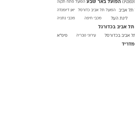
הפועל באר שבע
ינפנטינו
הפועל פתח תקוה
תל אביב
הפועל תל אביב כדורסל
יאן דיומנדה
ליגת העל
מכבי חיפה
מכבי נתניה
ט1
תל אביב בכדורגל
מחוץ לקווים
ל אביב בכדורסל
עירוני טבריה
פיפ"א
4-4-2
מדריד
משרד החוץ
רץ על הקווים
ספורט בחקירה
סוגרים שנה
מונדיאל 2014
בראש ובראשונה
אליפות אפריקה 2015
יורו צעירות 2013
לונדון 2012
יורו 2012