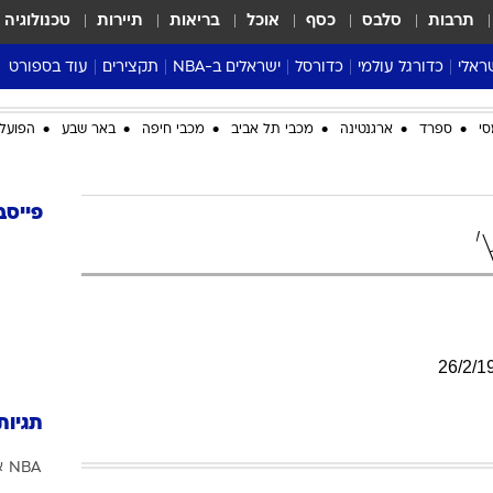
תרבות
סלבס
כסף
אוכל
בריאות
תיירות
טכנולוגיה
ראלי
כדורגל עולמי
כדורסל
ישראלים ב-NBA
תקצירים
עוד בספורט
ליגה אנגלית
ליגת העל
דני אבדיה
מונדיאל 2026
סי
ספרד
ארגנטינה
מכבי תל אביב
מכבי חיפה
באר שבע
הפועל 
 העל
ליגה ספרדית
דאבל דריבל
NBA
נה
ליגה איטלקית
יורוליג וכדורסל אירופי
טבלאות
ו
ליגה גרמנית
ליגה לאומית
פודקאסטים
פייסב
'
ליגה צרפתית
נבחרות ישראל בכדורסל
מסכמים מחזור
שראל
ליגת האלופות
כדורסל נשים
אבא של שבת
ית
הליגה האירופית
מעל הטבעת
דרום אמריקה
סערה בממלכה
26
/
2
/
1
טניס
טראש טוק
תגיות
ספורט אמריקא
NBA
א
פוקר