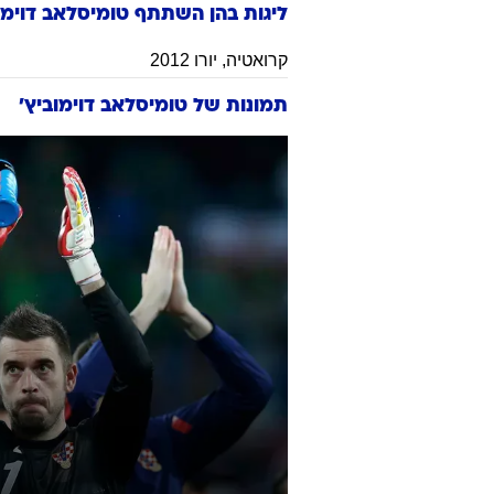
ליגות בהן השתתף
טומיסלאב
דוימו
קרואטיה
,
יורו 2012
תמונות של
טומיסלאב דוימוביץ'