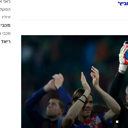
ג'אני א
ענפים נוספים
ביץ'
הפועל 
לוח שידורים
יורוליג
החידה של ספור
מכבי 
ארכיון מדורים
מכבי ת
כתבו לנו
ריאל 