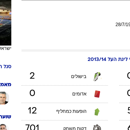
ענפים נוספים
לוח שידורים
החידה של ספור
28
/
7
/
1
ארכיון מדורים
כתבו לנו
ישראל
ליגת העל 2013/14
סגל
ה
2
בישולים
מאמן
0
אדומים
12
הופעות כמחליף
שוערי
701
דקות משחק