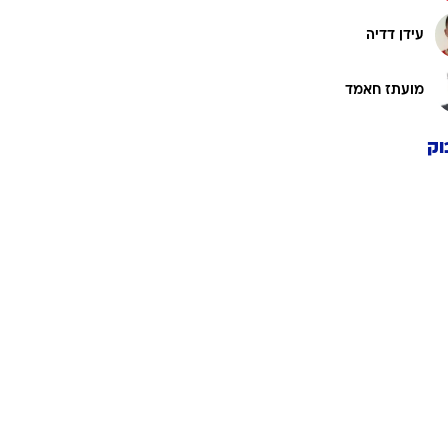
עידן דדיה
מועתז חאמד
וק
 וואלה
ארסנל
בית"ר ירושלים
ברצלונה בכדורגל
הפועל באר שבע
ינפנטינו
הפועל פתח תקוה
תל אביב
ויניסיוס
יורוליג
ליגת העל
מכבי חיפה