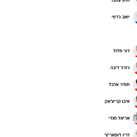
מתן עמבר
רוגבי וקריקט
גולף
יואב ג'רפי
ביליארד
תקצירים
דור מלול
ג'ורג' דיבה
תמיר ארבל
איבן קריצ'אק
אריאל מנדי
דריו ז'ופאריץ'