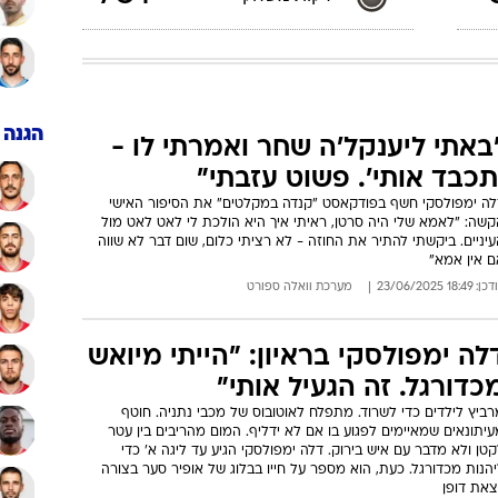
הגנה
באתי ליענקל'ה שחר ואמרתי לו -
תכבד אותי'. פשוט עזבתי"
לה ימפולסקי חשף בפודקאסט "קנדה במקלטים" את הסיפור האישי
קשה: "לאמא שלי היה סרטן, ראיתי איך היא הולכת לי לאט לאט מול
יניים. ביקשתי להתיר את החוזה - לא רציתי כלום, שום דבר לא שווה
ם אין אמא"
: 18:49 23/06/2025
מערכת וואלה ספורט
לה ימפולסקי בראיון: "הייתי מיואש
כדורגל. זה הגעיל אותי"
ביץ לילדים כדי לשרוד. מתפלח לאוטובוס של מכבי נתניה. חוטף
יתונאים שמאיימים לפגוע בו אם לא ידליף. המום מהריבים בין עטר
טן ולא מדבר עם איש בירוק. דלה ימפולסקי הגיע עד ליגה א' כדי
הנות מכדורגל. כעת, הוא מספר על חייו בבלוג של אופיר סער בצורה
צאת דופן