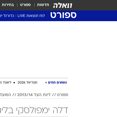
חדשות
ספורט
בחירות
ספורט
לוח תוצאות LIVE
כדורגל יש
ליגת העל Winner
סטט' ליגת
גביע המדי
גביע הטוט
שגרירים
נבחרות י
ליגה לאומ
ליגה א'
נושאים חמים
מונדיאל 2026
ליאונל מ
ספורט
ליגת העל 2013/14
הפועל 
דלה ימפולסקי בליגת העל /14