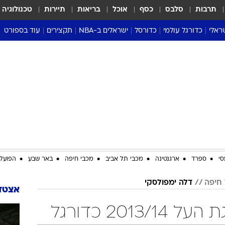
תרבות
סלבס
כסף
אוכל
בריאות
תיירות
טכנולוגיה
ראלי
כדורגל עולמי
כדורסל
ישראלים ב-NBA
תקצירים
עוד בספורט
ליגה אנגלית
ליגת העל
דני אבדיה
מונדיאל 2026
 העל
ליגה ספרדית
דאבל דריבל
NBA
נה
ליגה איטלקית
יורוליג וכדורסל אירופי
טבלאות
ו
ליגה גרמנית
ליגה לאומית
פודקאסטים
ליגה צרפתית
נבחרות ישראל בכדורסל
מסכמים מחזור
שראל
ליגת האלופות
כדורסל נשים
אבא של שבת
ית
הליגה האירופית
מעל הטבעת
דרום אמריקה
סערה בממלכה
סי
ספרד
ארגנטינה
מכבי תל אביב
מכבי חיפה
באר שבע
הפועל 
טניס
חיפה
דלה ימפולסקי
טראש טוק
אצטדי
ספורט אמריקא
2013 כדורגל
פוקר