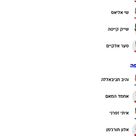
שי אליאס
שייק קייטה
סער אלקיים
ה
והיב חביבאללה
אחמד המאם
איתי זפרני
אלון תורג'מן