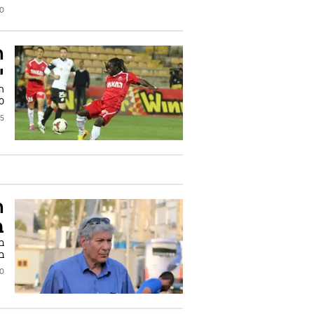
2016
ה
י
ה
19:30). ער
/2014
ה
ב
ב
בא
2014