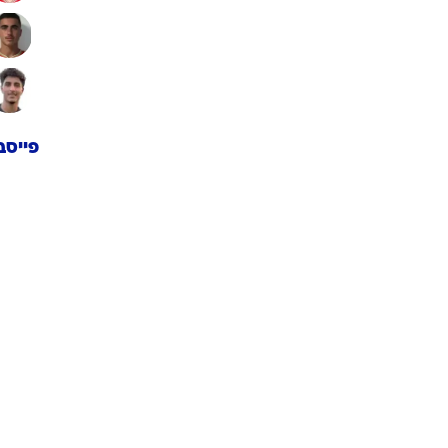
פייסב
תגיות
NBA
ג'אני א
הפועל 