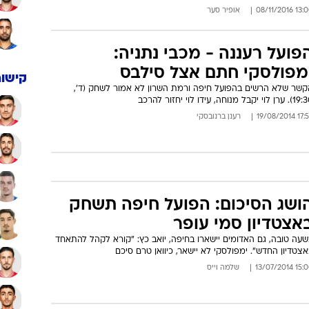
13:00 08/11/
אופיר סער
פועל רעננה - מכבי נתניה:
מפולסקי חתם אצל סילבס
קישור
קשר שלא הרשים בהפועל חיפה ורמת השרון לא אמור לשחק (ד',
ן לוי יקבל מנוחה, עידו לוי יחזור להרכב
17:55 19/08
רענן ברנובסקי
ושג הסיכום: הפועל חיפה תשחק
אצטדיון סמי עופר
שעה טובה, גם האדומים יישארו בחיפה, יואב כץ: "קורא לקהל להתאחד
צטדיון החדש". ימפולסקי לא יישאר, כיוואן טרם סיכם
15:00 13/07/
שלמה וייס