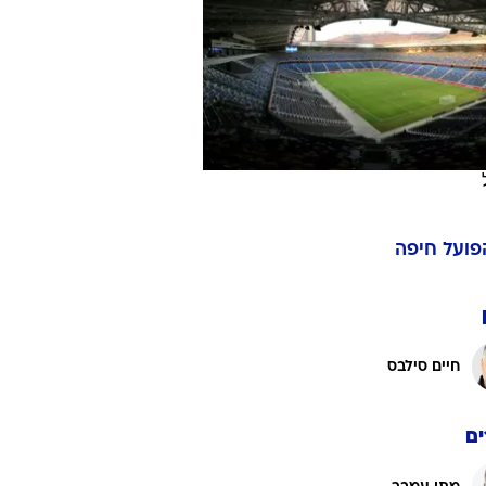
ט1
מחוץ לקווים
4-4-2
משרד החוץ
רץ על הקווים
ספורט בחקירה
פועל חיפה
סוגרים שנה
מונדיאל 2014
בראש ובראשונה
חיים סילבס
אליפות אפריקה 2015
יורו צעירות 2013
לונדון 2012
ם
יורו 2012