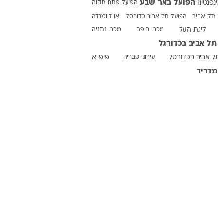
הפועל באר שבע
ינפנטינו
הפועל פתח תקוה
תל אביב
הפועל תל אביב כדורסל
יאן דיומנדה
ליגת העל
מכבי חיפה
מכבי נתניה
ט1
תל אביב בכדורגל
מחוץ לקווים
ל אביב בכדורסל
עירוני טבריה
פיפ"א
4-4-2
מדריד
משרד החוץ
רץ על הקווים
ספורט בחקירה
סוגרים שנה
מונדיאל 2014
בראש ובראשונה
אליפות אפריקה 2015
יורו צעירות 2013
לונדון 2012
יורו 2012