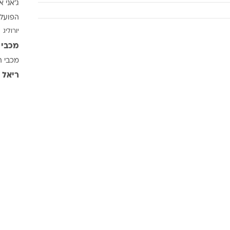
ג'אני א
ענפים נוספים
הפועל 
לוח שידורים
יורוליג
החידה של ספור
מכבי 
ארכיון מדורים
מכבי ת
כתבו לנו
ריאל 