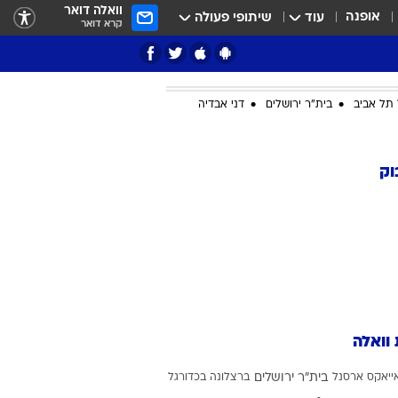
וואלה דואר
אופנה
עוד
שיתופי פעולה
קרא דואר
תל אביב
בית"ר ירושלים
דני אבדיה
ציון 3
וק
דאבל דריבל
 וואלה
י
ייאקס
ארסנל
בית"ר ירושלים
ברצלונה בכדורגל