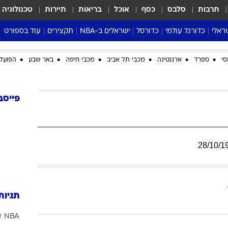
תרבות
סלבס
כסף
אוכל
בריאות
תיירות
טכנולוגיה
ראלי
כדורגל עולמי
כדורסל
ישראלים ב-NBA
תקצירים
עוד בספורט
ליגה אנגלית
ליגת העל
דני אבדיה
מונדיאל 2026
סי
ספרד
ארגנטינה
מכבי תל אביב
מכבי חיפה
באר שבע
הפועל 
 העל
ליגה ספרדית
דאבל דריבל
NBA
נה
ליגה איטלקית
יורוליג וכדורסל אירופי
טבלאות
ו
ליגה גרמנית
ליגה לאומית
פודקאסטים
פייסב
ליגה צרפתית
נבחרות ישראל בכדורסל
מסכמים מחזור
שראל
ליגת האלופות
כדורסל נשים
אבא של שבת
ית
הליגה האירופית
מעל הטבעת
28
/
10
/
1
דרום אמריקה
סערה בממלכה
טניס
טראש טוק
תגיות
ספורט אמריקא
NBA
א
פוקר