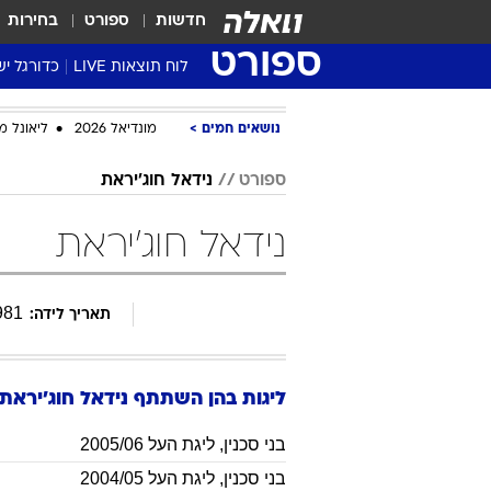
חדשות
ספורט
בחירות
ספורט
לוח תוצאות LIVE
כדורגל יש
ליגת העל Winner
נושאים חמים
מונדיאל 2026
ליאונל מ
סטט' ליגת
גביע המדי
ספורט
נידאל חוג'יראת
גביע הטוט
נידאל חוג'יראת
שגרירים
נבחרות י
ליגה לאומ
981
תאריך לידה:
ליגה א'
ליגות בהן השתתף
נידאל
חוג'יראת
בני סכנין
,
ליגת העל 2005/06
בני סכנין
,
ליגת העל 2004/05