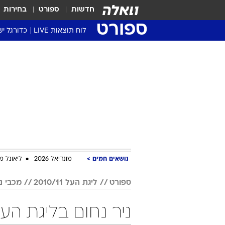
חדשות
ספורט
בחירות
ספורט
לוח תוצאות LIVE
כדורגל יש
ליגת העל Winner
סטט' ליגת
גביע המדי
גביע הטוט
שגרירים
נבחרות י
ליגה לאומ
ליגה א'
נושאים חמים
מונדיאל 2026
ליאונל מ
ספורט
ליגת העל 2010/11
מכבי נ
ניר נחום בליגת העל 2010/11 כדו