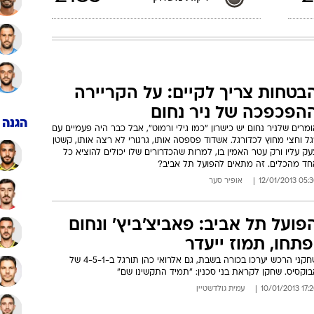
בטחות צריך לקיים: על הקריירה
הפכפכה של ניר נחום
הגנה
מרים שלניר נחום יש כישרון "כמו גילי ורמוט", אבל כבר היה פעמיים עם
ל וחצי מחוץ לכדורגל. אשדוד פספסה אותו, גרגורי לא רצה אותו, קשטן
ק עליו ורק עטר האמין בו, למרות שהכדרורים שלו יכולים להוציא כל
חד מהכלים. זה מתאים להפועל תל אביב?
05:30 12/01/
אופיר סער
פועל תל אביב: פאביצ'ביץ' ונחום
פתחו, תמוז ייעדר
שחקני הרכש יערכו בכורה בשבת, גם אלרואי כהן תורגל ב-4-5-1 של
וקסיס. שחקן לקראת בני סכנין: "תמיד התקשינו שם"
17:20 10/01/
עמית גולדשטיין