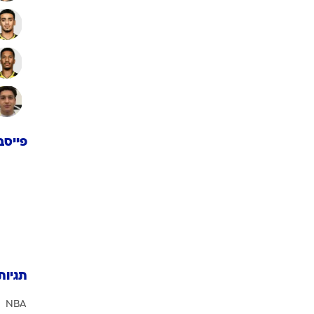
פייסב
תגיות
NBA