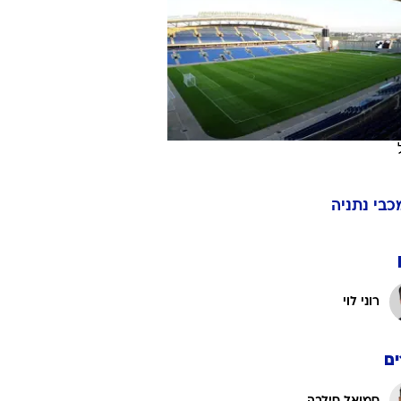
ט1
מחוץ לקווים
4-4-2
משרד החוץ
רץ על הקווים
ספורט בחקירה
כבי נתניה
סוגרים שנה
מונדיאל 2014
בראש ובראשונה
רוני לוי
אליפות אפריקה 2015
יורו צעירות 2013
לונדון 2012
ם
יורו 2012