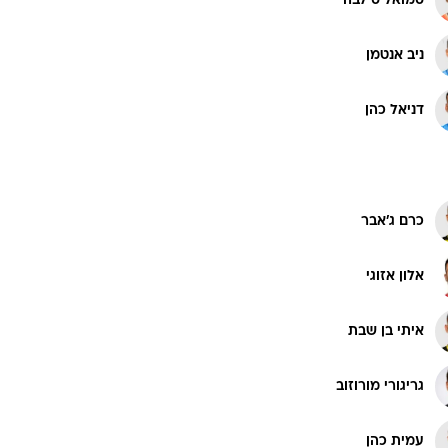
סמואל סילבה
רוגבי וקריקט
גולף
ניב אנטמן
ביליארד
תקצירים
דניאל כהן
כרם ג'אבר
אלון אזוגי
איתי בן שבת
גריגורי מורוזוב
עמית כהן