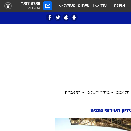
וואלה דואר
אופנה
עוד
שיתופי פעולה
קרא דואר
ציון 3
דאבל דריבל
תל אביב
בית"ר ירושלים
דני אבדיה
יון העירוני נתניה
י