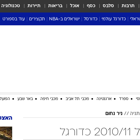
תרבות
סלבס
כסף
אוכל
בריאות
תיירות
טכנולוגיה
ראלי
כדורגל עולמי
כדורסל
ישראלים ב-NBA
תקצירים
עוד בספורט
ליגה אנגלית
ליגת העל
דני אבדיה
מונדיאל 2026
 העל
ליגה ספרדית
דאבל דריבל
NBA
נה
ליגה איטלקית
יורוליג וכדורסל אירופי
טבלאות
ו
ליגה גרמנית
ליגה לאומית
פודקאסטים
ליגה צרפתית
נבחרות ישראל בכדורסל
מסכמים מחזור
שראל
ליגת האלופות
כדורסל נשים
אבא של שבת
ית
הליגה האירופית
מעל הטבעת
דרום אמריקה
סערה בממלכה
סי
ספרד
ארגנטינה
מכבי תל אביב
מכבי חיפה
באר שבע
הפועל 
טניס
תניה
ניר נחום
טראש טוק
האצטד
ספורט אמריקא
רגל
פוקר