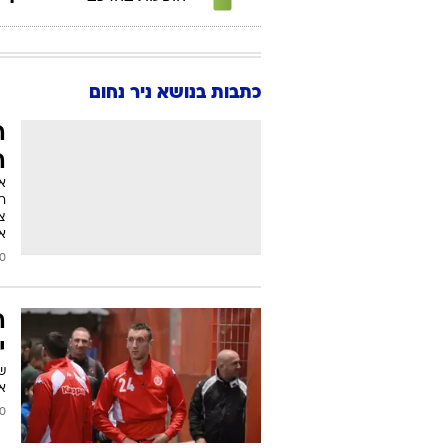
כתבות בנושא ניר נחום
ה
ה
או
רג
צע
א
2013
ה
י
אב
2013