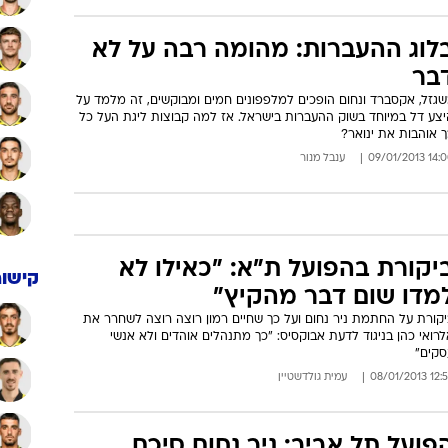
לוג ההעברות: מהומה רבה על לא
בר
שגזל, אקסברד ונחום הופכים למלפפונים חמים ומבוקשים, זה מלמד על
יצע דל במיוחד בשוק ההעברות בישראל. אז למה קבוצות ליגת העל כל
 אוהבות את ינואר?
14:00 09/01/
ענבל מנור
יקורת בהפועל ת"א: "כאילו לא
קישור
מדו שום דבר מהקיץ"
יקורת על החתמת ניר נחום ועל כך שחיים רמון רוצה רוצה לשחרר את
רואי כהן בניגוד לדעת אבוקסיס: "כך מתנהלים אוהדים ולא אנשי
סקים"
12:56 08/01/
עמית גולדשטיין
פועל תל אביב: ניר נחום סיכם