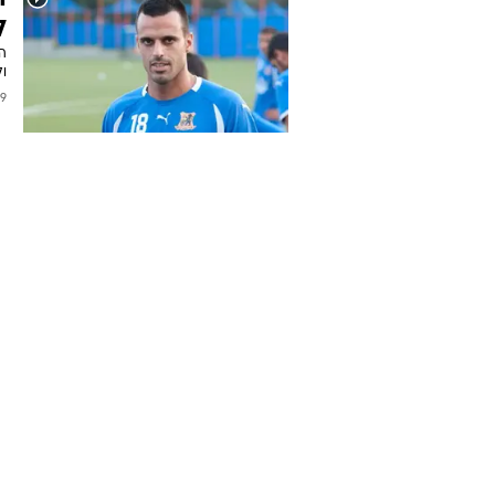
ל
ו
/2013