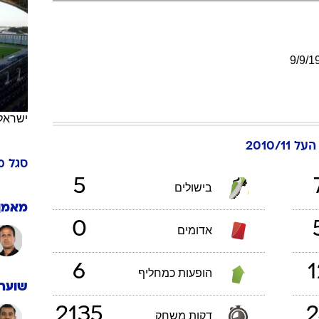
ענפים נוספים
לוח שידורים
החידה של ספור
9
/
9
/
1
ארכיון מדורים
כתבו לנו
ישראל
 2010/11
סגל
מ
5
בישולים
מאמן
0
אדומים
6
1
הופעות כמחליף
שוערי
2135
2
דקות משחק