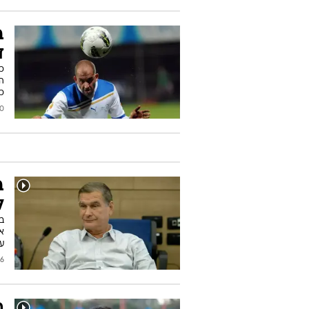
ב
ד
כ
ה
כך
2013
ב
ל
ב
אל
ע
2013
ה