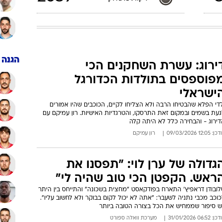
הגנה
ירוג: עשרת השחקנים הכי
פוספסים בתולדות הכדורגל
ישראלי
די הפלא שהבטיחו הרבה ולא הצליחו לקיים, הכוכבים שהיו אמורים
געת בשמים ובמקום זאת התרסקו, והטרגדיות האישיות. רון עמיקם עם
דירוג - והבחירה כלל לא היתה קלה
: 12:05 09/03/2026
רון עמיקם
גדולה של ערן לוי: "תפסנו את
ראש. הקפטן הכי טוב שהיה לי"
לובודן דראפיץ' התארח בפודקאסט "מחצית בשכונה" והתייחס בין היתר
וכב מכבי נתניה לשעבר: "אתה לא יכול לקום בבוקר ולא לחשוב עליו".
יש סיפור שממחיש את הכל בצורה הטובה ביותר
: 06:52 31/01/2026
מערכת וואלה ספורט