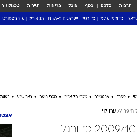
תרבות
סלבס
כסף
אוכל
בריאות
תיירות
טכנולוגיה
ראלי
כדורגל עולמי
כדורסל
ישראלים ב-NBA
תקצירים
עוד בספורט
ליגה אנגלית
ליגת העל
דני אבדיה
מונדיאל 2026
 העל
ליגה ספרדית
דאבל דריבל
NBA
נה
ליגה איטלקית
יורוליג וכדורסל אירופי
טבלאות
ו
ליגה גרמנית
ליגה לאומית
פודקאסטים
ליגה צרפתית
נבחרות ישראל בכדורסל
מסכמים מחזור
שראל
ליגת האלופות
כדורסל נשים
אבא של שבת
ית
הליגה האירופית
מעל הטבעת
דרום אמריקה
סערה בממלכה
סי
ספרד
ארגנטינה
מכבי תל אביב
מכבי חיפה
באר שבע
הפועל 
טניס
 חיפה
ערן לוי
טראש טוק
אצטדי
ספורט אמריקא
פוקר