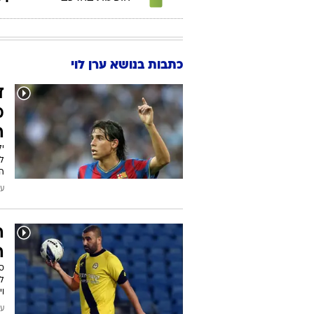
כתבות בנושא ערן לוי
ד
מ
ה
יל
ל
ה
עודכן
ה
ה
ס
לכ
ו
עודכן