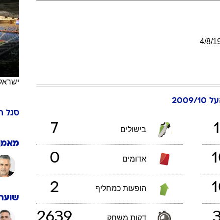
ענפים נוספים
לוח שידורים
החידה של ספור
4
/
8
/
1
ארכיון מדורים
כתבו לנו
ישראל
2009/
סגל
ה
7
1
בישולים
מאמן
0
1
אדומים
2
1
הופעות כמחליף
שוערי
2639
3
דקות משחק