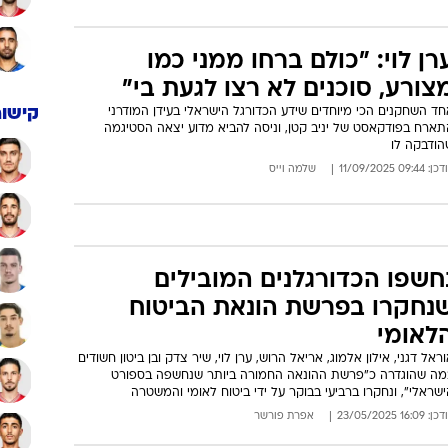
רן לוי: "כולם ברחו ממני כמו
צורע, סוכנים לא רצו לגעת בי"
ד השחקנים הכי מיוחדים שידע הכדורגל הישראלי בעידן המודרני
קישור
תארח בפודקאסט של יניב קטן, וניסה להביא מדוע יצאה הסטיגמה
הודבקה לו
: 09:44 11/09/2025
שלמה וייס
חשפו הכדורגלנים המובילים
נחקרו בפרשת הונאת הביטוח
לאומי
ראל דגני, אילון אלמוג, אריאל הרוש, ערן לוי, שיר צדק ובן ביטון חשודים
מה שהוגדרה כ"פרשת ההונאה החמורה ביותר שנחשפה בספורט
שראלי", ונחקרו ברביעי בבוקר על ידי ביטוח לאומי והמשטרה
: 16:09 23/05/2025
אפרת פורשר