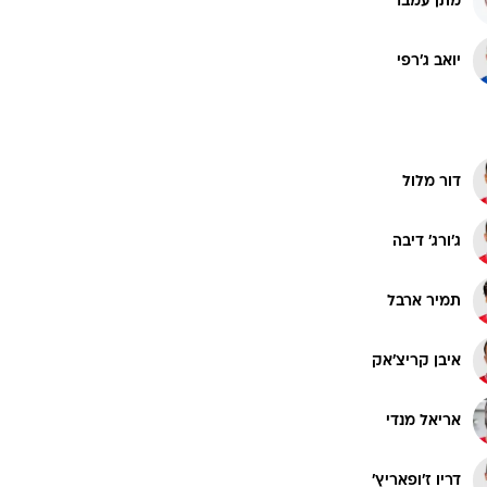
מתן עמבר
רוגבי וקריקט
גולף
יואב ג'רפי
ביליארד
תקצירים
דור מלול
ג'ורג' דיבה
תמיר ארבל
איבן קריצ'אק
אריאל מנדי
דריו ז'ופאריץ'