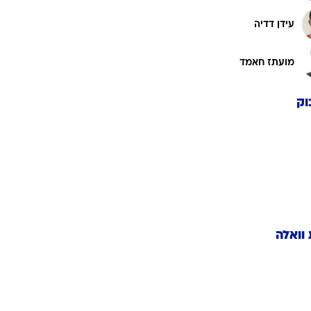
עידן דדיה
מועתז חאמד
וק
 וואלה
ארסנל
בית"ר ירושלים
ברצלונה בכדורגל
נפנטינו
הכוכב האדום בלגרד
 באר שבע
הפועל פתח תקוה