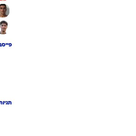
פייסב
תגיות
NBA
ג'אני אי
הפועל