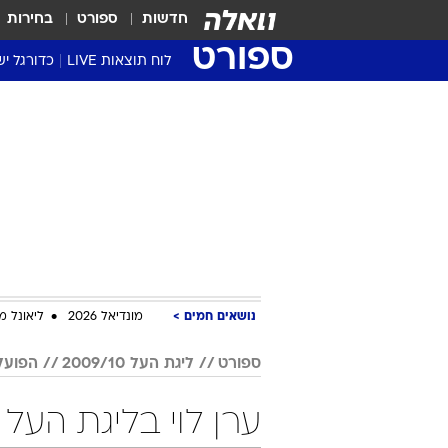
חדשות
ספורט
בחירות
ספורט
לוח תוצאות LIVE
כדורגל יש
ליגת העל Winner
סטט' ליגת
גביע המדי
גביע הטוט
שגרירים
נבחרות י
ליגה לאומ
ליגה א'
נושאים חמים
מונדיאל 2026
ליאונל מ
ספורט
ליגת העל 2009/10
הפועל
ערן לוי בליגת העל 2009/10 כדורגל