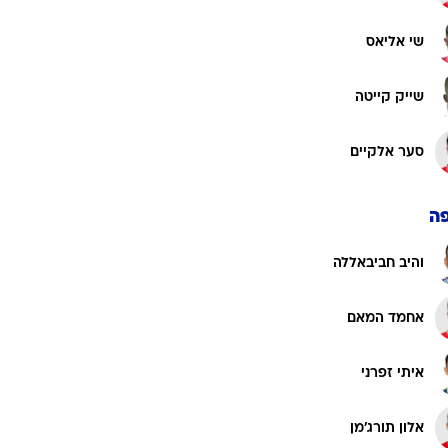
שי אליאס
שייק קייטה
סער אלקיים
ה
והיב חביבאללה
אחמד המאם
איתי זפרני
אלון תורג'מן