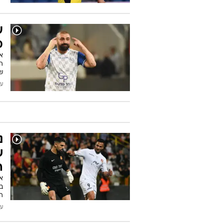
ע
מ
אח
ה
ש
עודכן
נ
ש
ה
או
ב
הי
עודכן