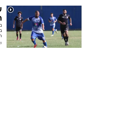
ע
ח
ב
בק
הב
2025