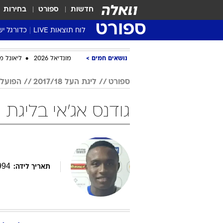
חדשות
ספורט
בחירות
ספורט
לוח תוצאות LIVE
כדורגל יש
ליגת העל Winner
נושאים חמים
מונדיאל 2026
ליאונל מ
סטט' ליגת
גביע המדי
ספורט
ליגת העל 2017/18
הפועל 
גביע הטוט
גודנס אג'אי בליגת העל 2017/18
שגרירים
נבחרות י
ליגה לאומ
ליגה א'
994
תאריך לידה: