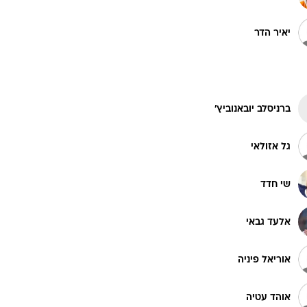
יאיר הדר
ט1
מחוץ לקווים
4-4-2
משרד החוץ
ברניסלב יובאנוביץ'
רץ על הקווים
גל אזולאי
ספורט בחקירה
סוגרים שנה
שי חדד
מונדיאל 2014
בראש ובראשונה
אלעד גבאי
אליפות אפריקה 2015
יורו צעירות 2013
אוריאל פיניה
לונדון 2012
יורו 2012
אוהד עטיה