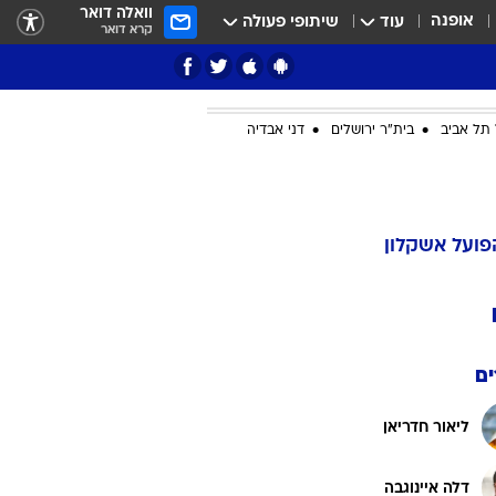
וואלה דואר
אופנה
עוד
שיתופי פעולה
קרא דואר
תל אביב
בית"ר ירושלים
דני אבדיה
ציון 3
דאבל דריבל
פועל אשקלון
ם
ליאור חדריאן
י
דלה איינוגבה