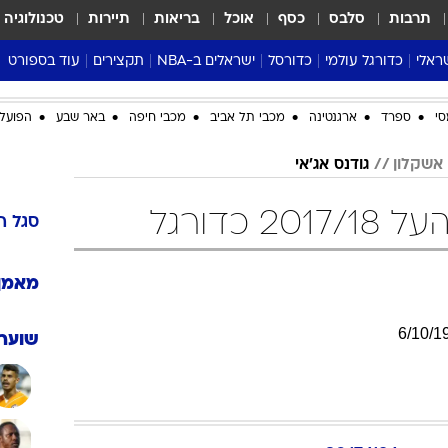
תרבות
סלבס
כסף
אוכל
בריאות
תיירות
טכנולוגיה
ראלי
כדורגל עולמי
כדורסל
ישראלים ב-NBA
תקצירים
עוד בספורט
ליגה אנגלית
ליגת העל
דני אבדיה
מונדיאל 2026
סי
ספרד
ארגנטינה
מכבי תל אביב
מכבי חיפה
באר שבע
הפועל 
 העל
ליגה ספרדית
דאבל דריבל
NBA
נה
ליגה איטלקית
יורוליג וכדורסל אירופי
טבלאות
אשקלון
גודנס אג'אי
ו
ליגה גרמנית
ליגה לאומית
פודקאסטים
 כדורגל
ליגה צרפתית
נבחרות ישראל בכדורסל
מסכמים מחזור
סגל
ה
שראל
ליגת האלופות
כדורסל נשים
אבא של שבת
ית
הליגה האירופית
מעל הטבעת
מאמן
דרום אמריקה
סערה בממלכה
6
/
10
/
1
טניס
שוערי
טראש טוק
ספורט אמריקא
פוקר