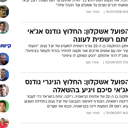
יבה. את מקומו תפס חלוץ בני יהודה, שחתם עד תום העונה. דובב גבאי:
שמעתי דברים טובים על אשקלון ועל הקהל שלה"
14:30 10/01/
אופיר סער
פועל אשקלון: החלוץ גודנס אג'אי
תם רשמית לעונה
קישור
שחקן ההתקפה בן ה-22 צורף רשמית למועדון של יובל נעים: "הגעתי
יר יפה עם אנשים אדיבים ואני מקווה להחזיר בגדול ולעמוד בציפיות".
נכ"ל דרור אלמלם: "הגיע השחקן לו ציפינו"
17:09 03/09/
אופיר סער
פועל אשקלון: החלוץ הניגרי גודנס
ג'אי סיכם ויגיע בהשאלה
שחקנה בן ה-22 של אלופת קרואטיה, רייקה, ינחת בישראל כדי לעבור
יקות רפואיות, ויצטרף לאימוני הקבוצה של יובל נעים בתחילת השבוע
רשם 29 הופעות ליגה בקרואטיה, וכבש שני שערים
16:20 31/08/
אופיר סער