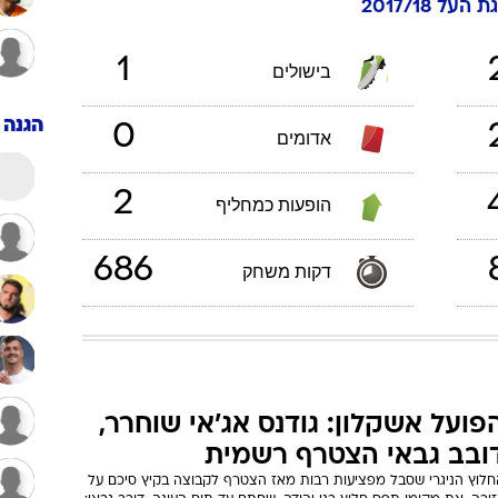
 העל 2017/18
ענפים נוספים
לוח שידורים
1
בישולים
החידה של ספור
ארכיון מדורים
הגנה
0
אדומים
כתבו לנו
2
הופעות כמחליף
686
דקות משחק
פועל אשקלון: גודנס אג'אי שוחרר,
ובב גבאי הצטרף רשמית
חלוץ הניגרי שסבל מפציעות רבות מאז הצטרף לקבוצה בקיץ סיכם על