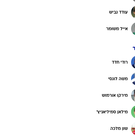
רוגבי וקריקט
גולף
עודד גביש
ביליארד
אייל משומר
תקצירים
רודי חדד
משה לוגסי
מירקו אורמוש
מילאן סמיליאניץ'
שון מלכה