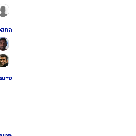
התקפ
פייסב