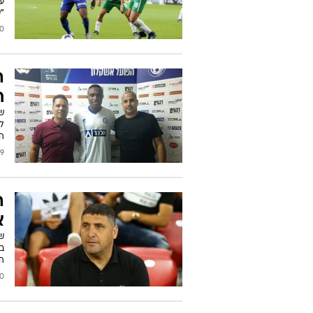
עז
"
2018
ה
ח
לע
המ
2017
ה
א
בד
הבא. 
2017