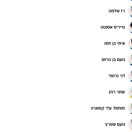
רז שלמה
רוגבי וקריקט
גולף
טייריס אסנטה
ביליארד
תקצירים
איתי בן חמו
נועם בן הרוש
דני גרופר
שחר רוזן
מוחמד עלי קמארה
נועם שוורץ