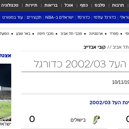
תרבות
סלבס
כסף
אוכל
בריאות
תיירות
טכנולוגיה
ראלי
כדורגל עולמי
כדורסל
ישראלים ב-NBA
תקצירים
עוד בספורט
ליגה אנגלית
ליגת העל
דני אבדיה
מונדיאל 2026
סי
ספרד
ארגנטינה
מכבי תל אביב
מכבי חיפה
באר שבע
הפועל 
 העל
ליגה ספרדית
דאבל דריבל
NBA
תל אביב
קובי אבדייב
נה
ליגה איטלקית
יורוליג וכדורסל אירופי
טבלאות
אצטדי
ו
ליגה גרמנית
ליגה לאומית
פודקאסטים
2 כדורגל
ליגה צרפתית
נבחרות ישראל בכדורסל
מסכמים מחזור
שראל
ליגת האלופות
כדורסל נשים
אבא של שבת
10
/
11
/
1
ית
הליגה האירופית
מעל הטבעת
דרום אמריקה
סערה בממלכה
טניס
ת העל 2002/03
טראש טוק
0
ספורט אמריקא
ישראל
בישולים
פוקר