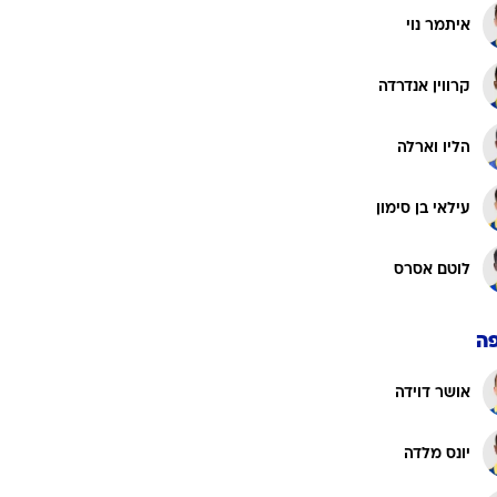
קרווין אנדרדה
הליו וארלה
עילאי בן סימון
לוטם אסרס
ה
אושר דוידה
יונס מלדה
אלעד מדמון