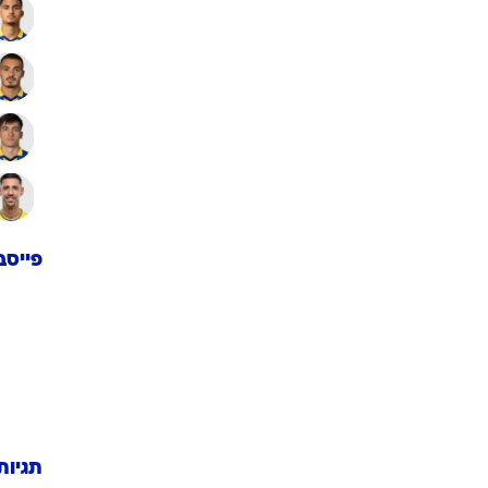
פייסב
תגיות
NBA
א