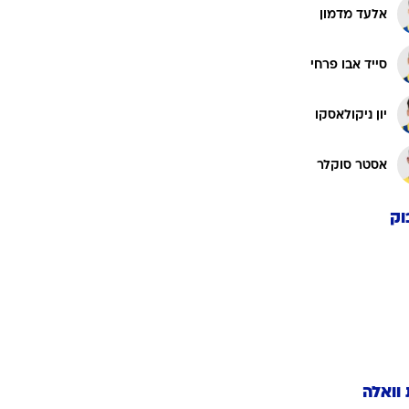
סייד אבו פרחי
יון ניקולאסקו
אסטר סוקלר
וק
 וואלה
ופ"א
ארסנל
בית"ר ירושלים
ברצלונה בכדורגל