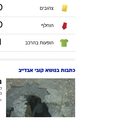
0
צהובים
0
הוחלף
1
הופעות בהרכב
כתבות בנושא קובי אבדייב
ג
קו
בז
/2008