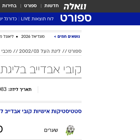
חדשות
ספורט
בחירות
ספורט
לוח תוצאות LIVE
כדורגל יש
ליגת העל Winner
נושאים חמים
מונדיאל 2026
ליאונל מ
סטט' ליגת
ספורט
ליגת העל 2002/03
מכבי 
גביע המדי
גביע הטוט
קובי אבדייב בליגת העל 002/03
שגרירים
נבחרות י
983
תאריך לידה:
ליגה לאומ
ליגה א'
סטטיסטיקות אישיות
קובי
אבדייב
ליג
0
שערים