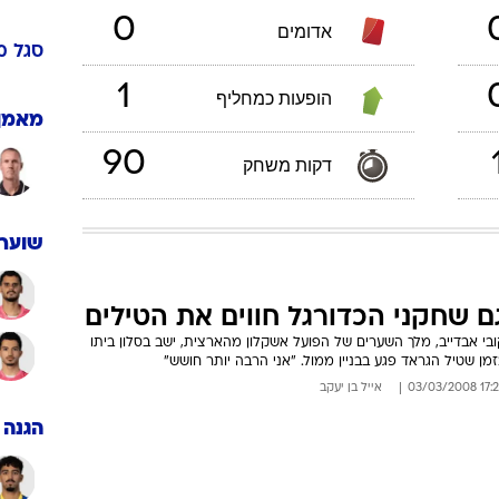
0
ענפים נוספים
אדומים
סגל
מ
לוח שידורים
1
החידה של ספור
הופעות כמחליף
מאמן
ארכיון מדורים
90
כתבו לנו
דקות משחק
שוערי
ם שחקני הכדורגל חווים את הטילים
בי אבדייב, מלך השערים של הפועל אשקלון מהארצית, ישב בסלון ביתו
מן שטיל הגראד פגע בבניין ממול. "אני הרבה יותר חושש"
17:26 03/03
אייל בן יעקב
הגנה