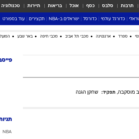
תרבות
סלבס
כסף
אוכל
בריאות
תיירות
טכנולוגיה
ראלי
כדורגל עולמי
כדורסל
ישראלים ב-NBA
תקצירים
עוד בספורט
ליגה אנגלית
ליגת העל
דני אבדיה
מונדיאל 2026
סי
ספרד
ארגנטינה
מכבי תל אביב
מכבי חיפה
באר שבע
הפועל 
 העל
ליגה ספרדית
דאבל דריבל
NBA
נה
ליגה איטלקית
יורוליג וכדורסל אירופי
טבלאות
ו
ליגה גרמנית
ליגה לאומית
פודקאסטים
פייסב
ליגה צרפתית
נבחרות ישראל בכדורסל
מסכמים מחזור
שראל
ליגת האלופות
כדורסל נשים
אבא של שבת
ית
הליגה האירופית
מעל הטבעת
ב מוסקבה
,
שחקן הגנה
תפקיד:
דרום אמריקה
סערה בממלכה
טניס
טראש טוק
תגיות
ספורט אמריקא
NBA
פוקר