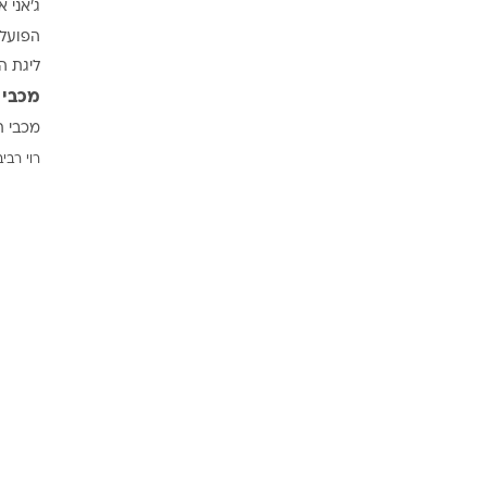
ג'אני א
ענפים נוספים
הפועל 
לוח שידורים
ליגת ה
החידה של ספור
מכבי 
ארכיון מדורים
מכבי ת
כתבו לנו
רוי רביב