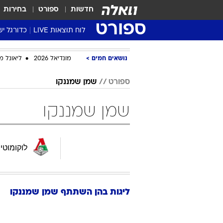
חדשות
ספורט
בחירות
ספורט
לוח תוצאות LIVE
כדורגל יש
ליגת העל Winner
נושאים חמים
מונדיאל 2026
ליאונל מ
סטט' ליגת
גביע המדי
ספורט
שמן שמננקו
גביע הטוט
שמן שמננקו
שגרירים
נבחרות י
ליגה לאומ
לוקומוטי
ליגה א'
ליגות בהן השתתף
שמן
שמננקו