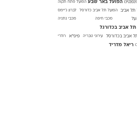
הפועל באר שבע
ינפנטינו
הפועל פתח תקוה
תל אביב
הפועל תל אביב כדורסל
לברון ג'יימס
על
מכבי חיפה
מכבי נתניה
ט1
תל אביב בכדורגל
מחוץ לקווים
ל אביב בכדורסל
עירוני טבריה
פיפ"א
רודרי
4-4-2
ריאל מדריד
ו
משרד החוץ
רץ על הקווים
ספורט בחקירה
סוגרים שנה
מונדיאל 2014
בראש ובראשונה
אליפות אפריקה 2015
יורו צעירות 2013
לונדון 2012
יורו 2012