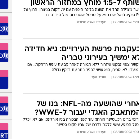
וסקר גלוך "המרוויח העיקרי" של
ייאקס מודל 2026/27
לקראת משחק החוץ מול זוולה במחזור הפתיחה (א', 15:30, ספורט4),
תייחסו בהולנד למעמדו המשודרג של הישראלי. אך יש גם אזהרה
10:20 08/08/
מערכת וואלה ספורט
תיחה מוצלחת: נטע לביא היה
תף ל-1:5 מוחץ במחזור הראשון
קשר מצ'ידה החל את העונה בליגה היפנית עם 79 דקות בניצחון החוץ על
א על ספסל אוסנברוק מול היידנהיים
12:05 08/08/
מערכת וואלה ספורט
עקבות פרשת העירויים: גיא חדידה
א ימשיך בעירוני טבריה
קשר צפוי לבקש שחרור ללא תמורה לאחר קביעת עונש הרחקתו. אם
ועדון לא יסכים, הוא עשוי להגיב בתביעת נזיקין גדולה