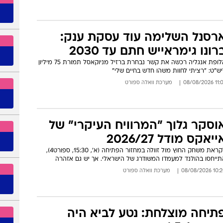
ועה יאבד את המקום? בית"ר
רושלים בשלב הסקת המסקנות
ט לחזרת גדראני להרכב, נשקל שינוי גם על חשבון הקפטן או וייסמן
ומלין מול אוסטריה וינה. ומה מונע מבית"ר 'להרוג' משחקים?
08:45 08/08/
אופיר סער
רסנל השלימה עוד עסקת ענק:
רונו גימראייש חתם עד 2030
אלופת אנגליה רכשה את קשר נבחרת ברזיל מניוקאסל תמורת 75 מיליון
ש"ט: "רציתי לחוות משהו חדש בחיים שלי"
11:07 08/08
מערכת וואלה ספורט