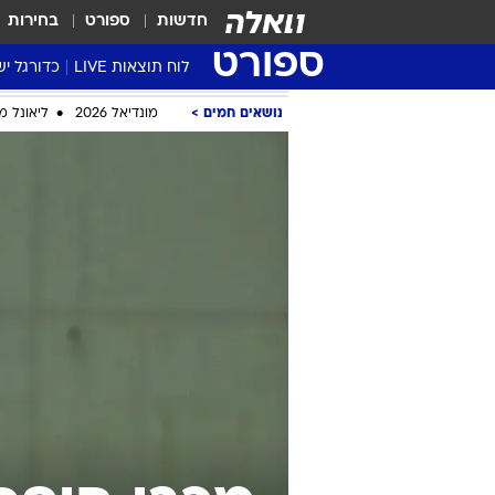
חדשות
ספורט
בחירות
ספורט
לוח תוצאות LIVE
כדורגל יש
ליגת העל Winner
סטט' ליגת
גביע המדי
גביע הטוט
שגרירים
נבחרות י
ליגה לאומ
ליגה א'
נושאים חמים
מונדיאל 2026
ליאונל מ