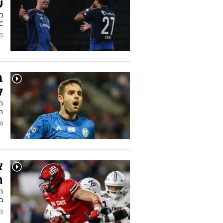
א
א
ה
2026
פ
שו
FC טוקיו. ג'ואל אבו חנ
2026
ב
ל
ה
המ