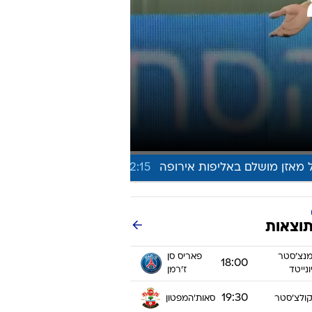
ט1
מחוץ לקווים
4-4-2
משרד החוץ
רץ על הקווים
ספורט בחקירה
סוגרים שנה
מונדיאל 2014
בראש ובראשונה
אליפות אפריקה 2015
יורו צעירות 2013
לונדון 2012
יורו 2012