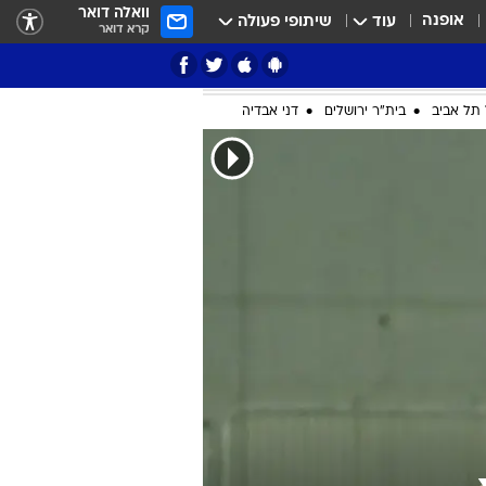
וואלה דואר
אופנה
עוד
שיתופי פעולה
קרא דואר
ציון 3
דאבל דריבל
תל אביב
בית"ר ירושלים
דני אבדיה
י