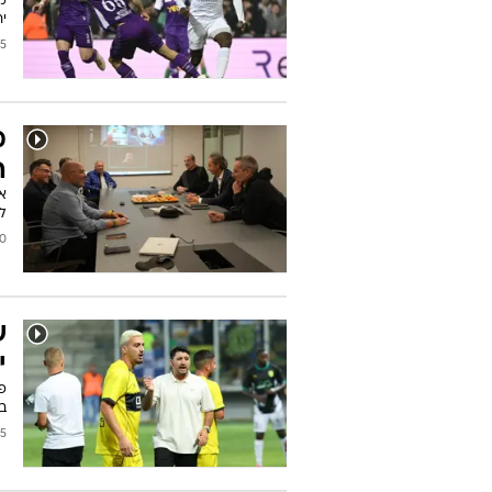
ה
ס
יח
/2026
מ
ה
ל
2026