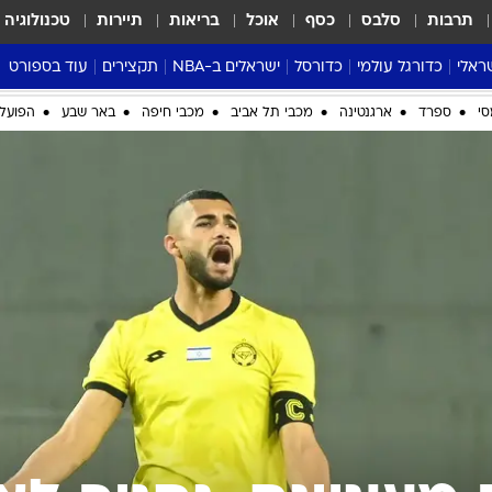
תרבות
סלבס
כסף
אוכל
בריאות
תיירות
טכנולוגיה
ראלי
כדורגל עולמי
כדורסל
ישראלים ב-NBA
תקצירים
עוד בספורט
ליגה אנגלית
ליגת העל
דני אבדיה
מונדיאל 2026
 העל
ליגה ספרדית
דאבל דריבל
NBA
נה
ליגה איטלקית
יורוליג וכדורסל אירופי
טבלאות
ו
ליגה גרמנית
ליגה לאומית
פודקאסטים
ליגה צרפתית
נבחרות ישראל בכדורסל
מסכמים מחזור
שראל
ליגת האלופות
כדורסל נשים
אבא של שבת
ית
הליגה האירופית
מעל הטבעת
דרום אמריקה
סערה בממלכה
סי
ספרד
ארגנטינה
מכבי תל אביב
מכבי חיפה
באר שבע
הפועל 
טניס
טראש טוק
ספורט אמריקא
פוקר