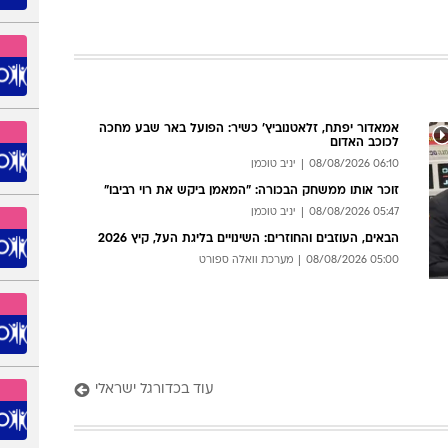
09:18 08/08/
אופיר סער
אחרי שהושעה מה-NFL: בנו של
מתאבק האגדי יעבור ל-WWE?
וקי ברוק רכשטיינר הורחק עוד לפני הבכורה בניו אורלינס. אם לא ייכלל
גל הסופי, עשוי ללכת בדרכו של אביו סקוט סטיינר
10:33 08/08/
מערכת וואלה ספורט
אמאדור יפתח, זלאטנוביץ' כשיר: הפועל באר שבע מחכה
לכוכב האדום
06:10 08/08/2026
יניב טוכמן
זוכר אותו ממשחק הבכורה: "המאמן ביקש את רוי רביבו"
05:47 08/08/2026
יניב טוכמן