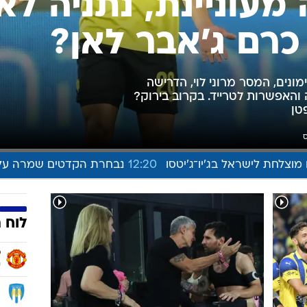
ענפים נוספים
לוח שידורים
החידה של ספור
ארכיון מדורים
כתבו לנו
מעוניינת, נתניה לא
רם ג'אבר לאן?
נים, המסר מרוני לוי, הדרישה
והאפשרות לטרייד. בקרוב בירוק?
טן
ס