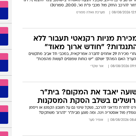
חיזוק בדרך: חלוץ קמרוני על סף
לוח ש
יכום בהפועל רמת גן
מריוס נוביסי בן ה-29, שקיבל הצעה מאשדוד ב-2018, צפוי להצטרף. דגו
זור להרכב החזק מול מכבי פ"ת (א', 20:00, ספורט3)
12:15 08/08
מערכת וואלה ספורט
כירת מניות רקנאטי תעבור ללא
תנגדות? "חודש ארוך מאוד"
אחרי מכירת 29 אחוזים לחברה אמריקאית, במכבי תל אביב מתקשים
העריך האם המהלך יושלם: "יש כוחות שמנסים לעשות מהפכות"
09:10 08/08/
אור שקדי