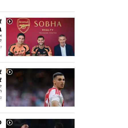
ש
י
פר
בג
2026
א
ב
לי
/2026