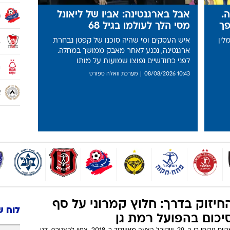
ת לישראל בג'יו־ג'יטסו
12:20
נבחרת הקדטים שמרה על מאזן 
לוח 
מ
י
ק
.
אבל בארגנטינה: אביו של ליאונל
ה
פך
מסי הלך לעולמו בגיל 68
לין
איש העסקים ומי שהיה סוכנו של קפטן נבחרת
ב
ארגנטינה, נכנע לאחר מאבק ממושך במחלה.
לפני כחודשיים נפוצו שמועות על מותו
נ
10:43 08/08/2026
מערכת וואלה ספורט
א