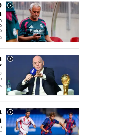
מ
ה
המ
מ
מ
2026
ה
"
לפ
פי
2026
ב
ה
ה
"ס