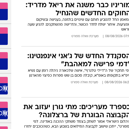
וריניו כבר משנה את ריאל מדריד:
חוקים החדשים שהנחיל
אמן החל להטביע חותם עם שינויים בתזונה, בענישה ובשיקום
פציעות. איחור ישלח לחדר הכושר, והדרישה מהשחקנים: להגיע שעה
ראש
07:10 08/08/
מערכת וואלה ספורט
סקנדל החדש של ג'אני אינפנטינו:
דמי פרישה למאהבת"
י תחקיר של ה"דיילי טלגרף", אישה שלכאורה ניהלה רומן עם נשיא
פ"א בתקופתו באופ"א, קיבלה סכום בן שש ספרות כפיצוי מהארגון
06:25 08/08/
מערכת וואלה ספורט
ספרד מעריכים: מתי גורן יעזוב את
קבוצה הבוגרת של ברצלונה?
יהלום הישראלי אמור לשחק בצמד משחקי ההכנה באודינה. לפי
פורט", ייתכן שישוב לקבוצת המילואים בשבוע הבא, כשהכוכבים יחזרו