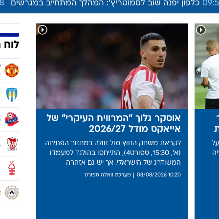
לפון יפנה שוב לסמוטריץ': המהלך המתחייב במגרשים
09:18
בע
לוח 
מ
י
ק
אוסקר גלוך "המרוויח העיקרי" של
ה
אייאקס מודל 2026/27
על
לקראת משחק החוץ מול זוולה במחזור הפתיחה
ב
יה
(א', 15:30, ספורט4), התייחסו בהולנד למעמדו
המשודרג של הישראלי. אך יש גם אזהרה
נ
10:20 08/08/2026
מערכת וואלה ספורט
א