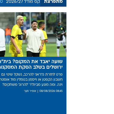
מתפרצת
 גלוך "המרוויח העיקרי" של אייאקס מודל 2026/27
09:50
כ
שועה יאבד את המקום? בית"ר
ירושלים בשלב הסקת המסקנות
פרט לחזרת גדראני להרכב, נשקל שינוי גם 
חשבון הקפטן או וייסמן בגומלין מול אוסטר
וינה. ומה מונע מבית"ר 'להרוג' משחקים?
08:45 08/08/2026
אופיר סער