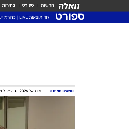
חדשות
ספורט
בחירות
ספורט
לוח תוצאות LIVE
כדורגל יש
ליגת העל Winner
סטט' ליגת
גביע המדי
גביע הטוט
שגרירים
נבחרות י
ליגה לאומ
ליגה א'
נושאים חמים
מונדיאל 2026
ליאונל מ