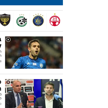
ב
ל
ה
המ
2026
כ
ה
ב
מ
2026