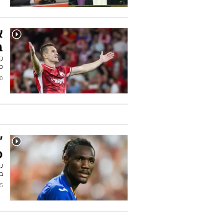
א
ב
ספורט1). 
2026
"
כ
ק
ב
2026