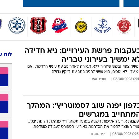
עקבות פרשת העירויים: גיא חדידה
לוח ש
א ימשיך בעירוני טבריה
קשר צפוי לבקש שחרור ללא תמורה לאחר קביעת עונש הרחקתו. אם
ועדון לא יסכים, הוא עשוי להגיב בתביעת נזיקין גדולה
09:18 08/08/
אופיר סער
לפון יפנה שוב לסמוטריץ': המהלך
מתחייב במגרשים
עקבות אירוע האלימות הקשה בפתח תקוה, יו"ר מנהלת הליגות יבקש
שר האוצר להפוך את הסדרנות באירועי הספורט לעבודה מועדפת
09:50 08/08/
יניב טוכמן