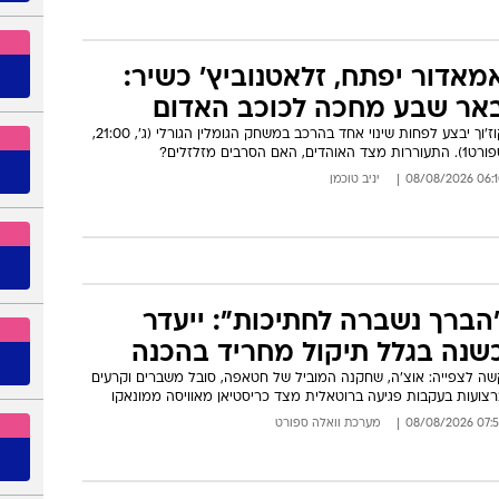
מאדור יפתח, זלאטנוביץ' כשיר:
אר שבע מחכה לכוכב האדום
קוז'וך יבצע לפחות שינוי אחד בהרכב במשחק הגומלין הגורלי (ג', 21:00,
התעוררות מצד האוהדים, האם הסרבים מזלזלים?
06:10 08/08/
יניב טוכמן
הברך נשברה לחתיכות": ייעדר
שנה בגלל תיקול מחריד בהכנה
שה לצפייה: אוצ'ה, שחקנה המוביל של חטאפה, סובל משברים וקרעים
רצועות בעקבות פגיעה ברוטאלית מצד כריסטיאן מאוויסה ממונאקו
07:55 08/08/
מערכת וואלה ספורט