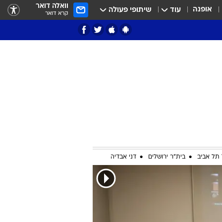
וואלה דואר
אופנה
עוד
שיתופי פעולה
קרא דואר
ציון 3
דאבל דריבל
תל אביב
בית"ר ירושלים
דני אבדיה
י