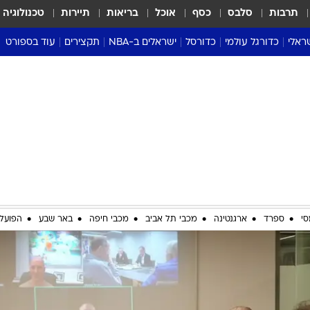
תרבות
סלבס
כסף
אוכל
בריאות
תיירות
טכנולוגיה
ראלי
כדורגל עולמי
כדורסל
ישראלים ב-NBA
תקצירים
עוד בספורט
ליגה אנגלית
ליגת העל
דני אבדיה
מונדיאל 2026
 העל
ליגה ספרדית
דאבל דריבל
NBA
נה
ליגה איטלקית
יורוליג וכדורסל אירופי
טבלאות
ו
ליגה גרמנית
ליגה לאומית
פודקאסטים
ליגה צרפתית
נבחרות ישראל בכדורסל
מסכמים מחזור
שראל
ליגת האלופות
כדורסל נשים
אבא של שבת
ית
הליגה האירופית
מעל הטבעת
דרום אמריקה
סערה בממלכה
סי
ספרד
ארגנטינה
מכבי תל אביב
מכבי חיפה
באר שבע
הפועל 
טניס
טראש טוק
ספורט אמריקא
פוקר