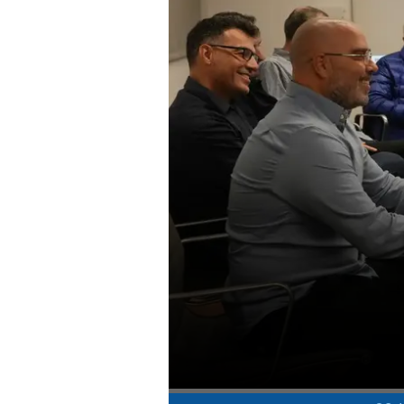
ט1
מחוץ לקווים
4-4-2
משרד החוץ
רץ על הקווים
ספורט בחקירה
סוגרים שנה
מונדיאל 2014
בראש ובראשונה
אליפות אפריקה 2015
יורו צעירות 2013
לונדון 2012
יורו 2012